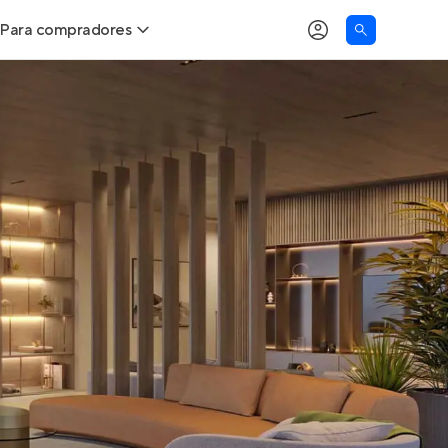
Para compradores
as
Buscar um imóvel novo
Calcule seu Poder de Compra
Comprar x Alugar
Correção do INCC
Simulador de Financiamento
Encontre um corretor