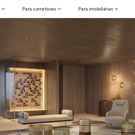
Para corretores
Para imobiliárias
Leads
Leads para Corretores
Leads para Imobiliári
sitas
Corretor+
Hub de imobiliárias
Vendas
Parcerias imobiliárias
Anunciar imóveis
trutoras
Hub de Corretores
iliárias
Perfil Verificado
veis
Anunciar imóveis