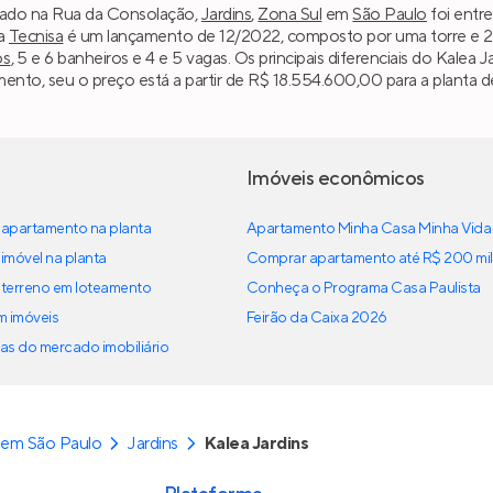
lizado na Rua da Consolação,
Jardins
,
Zona Sul
em
São Paulo
foi entr
da
Tecnisa
é um lançamento de 12/2022, composto por uma torre e 28 
os
, 5 e 6 banheiros e 4 e 5 vagas. Os principais diferenciais do Kale
ento, seu o preço está a partir de R$ 18.554.600,00 para a planta d
Imóveis econômicos
apartamento na planta
Apartamento Minha Casa Minha Vida
imóvel na planta
Comprar apartamento até R$ 200 mil
terreno em loteamento
Conheça o Programa Casa Paulista
em imóveis
Feirão da Caixa 2026
as do mercado imobiliário
 em São Paulo
Jardins
Kalea Jardins