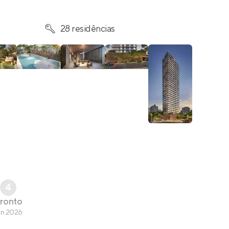
28 residências
4
ronto
un 2026