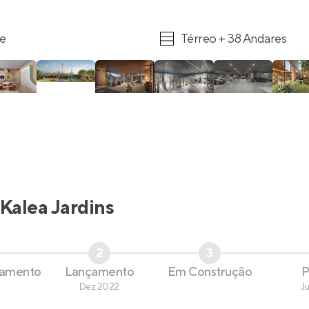
re
Térreo + 38 Andares
Kalea Jardins
2
3
çamento
Lançamento
Em Construção
P
Dez 2022
J