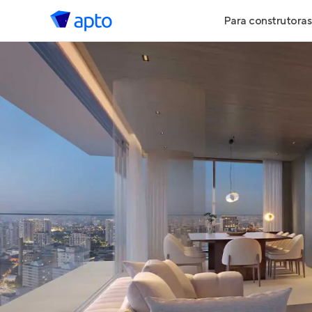
Para construtoras
Geração de 
Geração de Vi
Geração de 
Maiores Cons
Parcerias Imob
Anunciar Imó