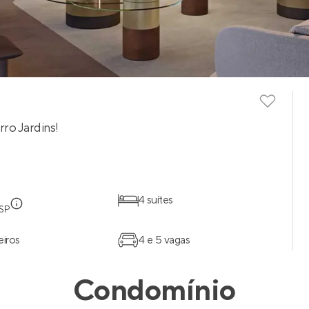
rro Jardins!
4 suítes
 SP
eiros
4 e 5 vagas
Condomínio