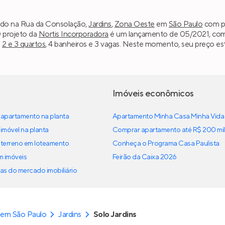
izado na Rua da Consolação,
Jardins
,
Zona Oeste
em
São Paulo
com pr
O projeto da
Nortis Incorporadora
é um lançamento de 05/2021, comp
m
2 e 3 quartos
, 4 banheiros e 3 vagas. Neste momento, seu preço est
Imóveis econômicos
apartamento na planta
Apartamento Minha Casa Minha Vida
imóvel na planta
Comprar apartamento até R$ 200 mil
terreno em loteamento
Conheça o Programa Casa Paulista
em imóveis
Feirão da Caixa 2026
as do mercado imobiliário
 em São Paulo
Jardins
Solo Jardins