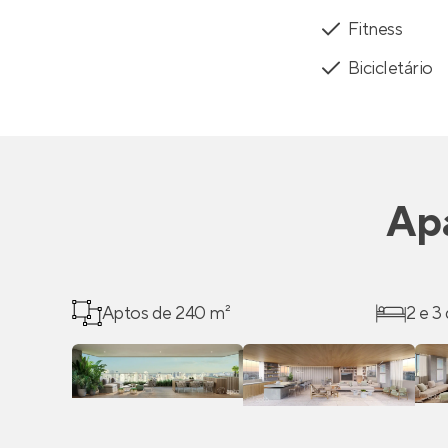
Fitness
Bicicletário
Ap
Aptos de 240 m²
2 e 3