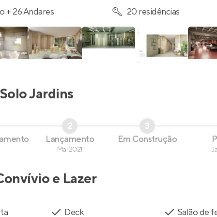
o + 26 Andares
20 residências
Solo Jardins
2
3
çamento
Lançamento
Em Construção
P
Mai 2021
J
Convívio e Lazer
rta
Deck
Salão de f