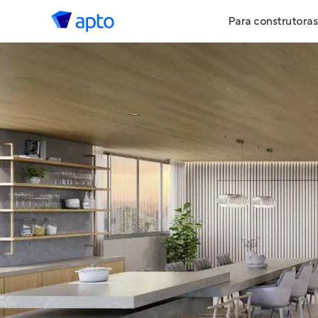
Para construtoras
Geração de 
Geração de Vi
Geração de 
Maiores Cons
Parcerias Imob
Anunciar Imó