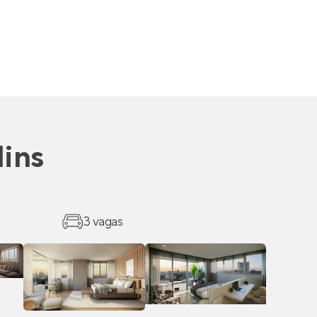
dins
3 vagas