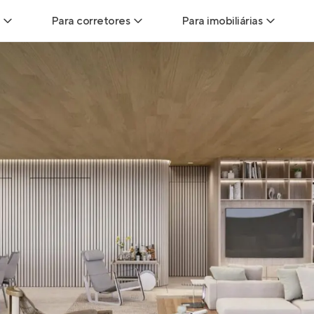
Para corretores
Para imobiliárias
Leads
Leads para Corretores
Leads para Imobiliári
sitas
Corretor+
Hub de imobiliárias
Vendas
Parcerias imobiliárias
Anunciar imóveis
trutoras
Hub de Corretores
iliárias
Perfil Verificado
veis
Anunciar imóveis