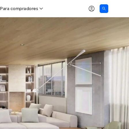
Para compradores
as
Buscar um imóvel novo
Calcule seu Poder de Compra
Comprar x Alugar
Correção do INCC
Simulador de Financiamento
Encontre um corretor