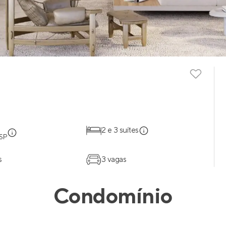
2 e 3 suítes
 SP
s
3 vagas
Condomínio