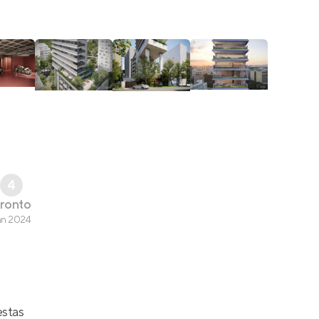
4
ronto
an 2024
estas