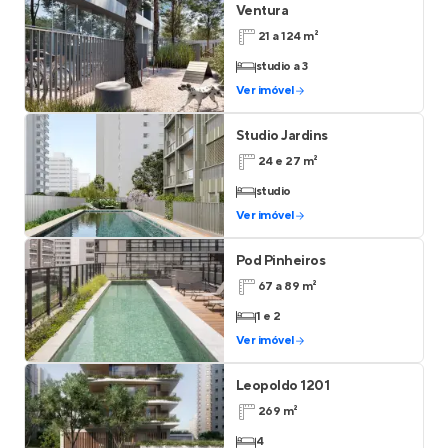
Ventura
21 a 124 m²
studio a 3
Ver imóvel
Studio Jardins
24 e 27 m²
studio
Ver imóvel
Pod Pinheiros
67 a 89 m²
1 e 2
Ver imóvel
Leopoldo 1201
269 m²
4