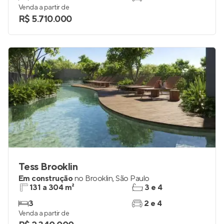
Venda a partir de
R$ 5.710.000
Tess Brooklin
Em construção
no
Brooklin
,
São Paulo
131 a 304 m²
3 e 4
3
2 e 4
Venda a partir de