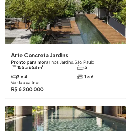
Arte Concreta Jardins
Pronto para morar
nos
Jardins
,
São Paulo
155 a 663 m²
5
3 e 4
1 a 6
Venda a partir de
R$ 6.200.000