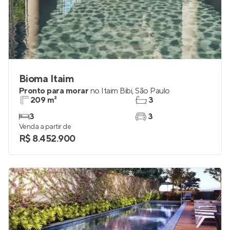
Bioma Itaim
Pronto para morar
no
Itaim Bibi
,
São Paulo
209 m²
3
3
3
Venda a partir de
R$ 8.452.900