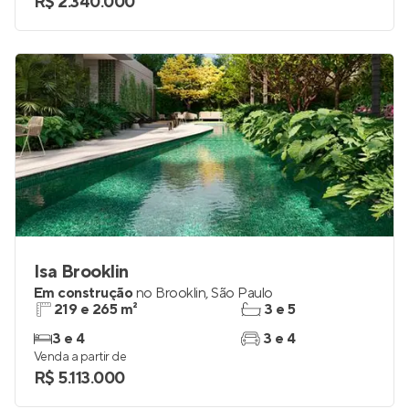
R$ 2.340.000
Isa Brooklin
Em construção
no
Brooklin
,
São Paulo
219 e 265 m²
3 e 5
3 e 4
3 e 4
Venda a partir de
R$ 5.113.000