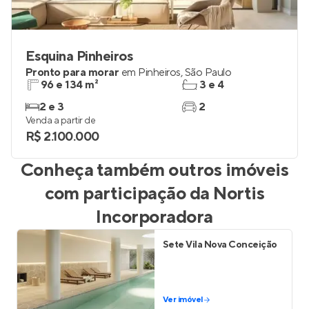
Esquina Pinheiros
Pronto para morar
em
Pinheiros
,
São Paulo
96 e 134 m²
3 e 4
2 e 3
2
Venda a partir de
R$ 2.100.000
Conheça também outros imóveis
com participação da
Nortis
Incorporadora
Sete Vila Nova Conceição
Ver imóvel