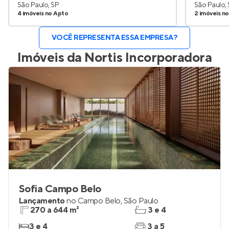
São Paulo, SP
São Paulo,
4 imóveis no Apto
2 imóveis n
VOCÊ REPRESENTA ESSA EMPRESA?
Imóveis da
Nortis Incorporadora
Sofia Campo Belo
Lançamento
no
Campo Belo
,
São Paulo
270 a 644 m²
3 e 4
3 e 4
3 a 5