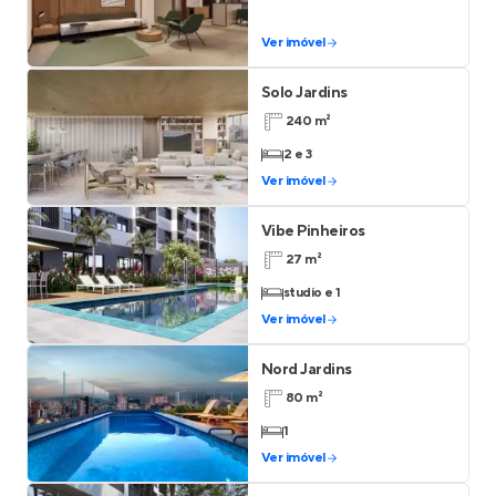
Ver imóvel
Solo Jardins
240 m²
2 e 3
Ver imóvel
Vibe Pinheiros
27 m²
studio e 1
Ver imóvel
Nord Jardins
80 m²
1
Ver imóvel