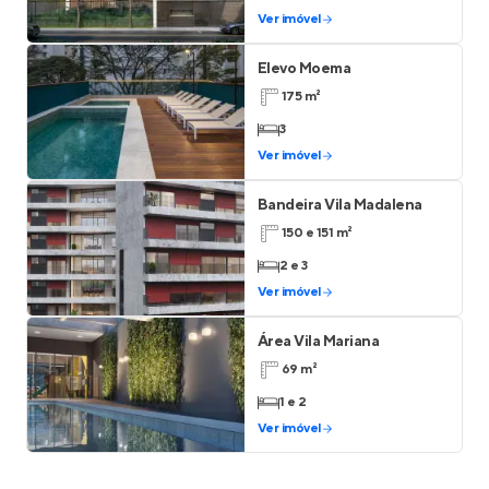
Ver imóvel
Elevo Moema
175 m²
3
Ver imóvel
Bandeira Vila Madalena
150 e 151 m²
2 e 3
Ver imóvel
Área Vila Mariana
69 m²
1 e 2
Ver imóvel