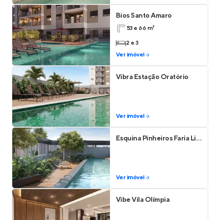
Bios Santo Amaro
53 e 66 m²
2 e 3
Ver imóvel
Vibra Estação Oratório
Ver imóvel
Esquina Pinheiros Faria Lima Studios
Ver imóvel
Vibe Vila Olímpia