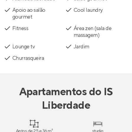
Apoio ao salão
Cool laundry
gourmet
Fitness
Área zen (sala de
massagem)
Lounge tv
Jardim
Churrasqueira
Apartamentos
do
IS
Liberdade
Aptos de 25 e 36 m²
studio