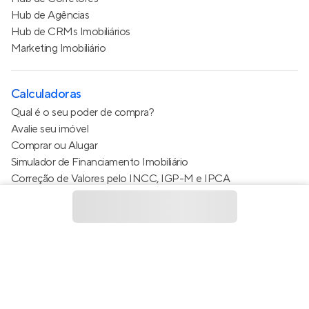
Hub de Agências
Hub de CRMs Imobiliários
Marketing Imobiliário
Calculadoras
Qual é o seu poder de compra?
Avalie seu imóvel
Comprar ou Alugar
Simulador de Financiamento Imobiliário
Correção de Valores pelo INCC, IGP-M e IPCA
Estimativa de valor do condomínio
Calculo do metro quadrado (m²)
Política de Privacidade
Termos de Serviço
Termos de Uso
© 2015 - 2026
Apto Tecnologia Ltda.
Todos os direitos