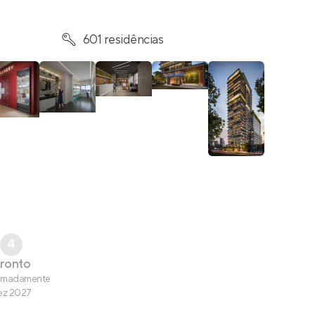
601 residências
4
ronto
imadamente
ez 2027