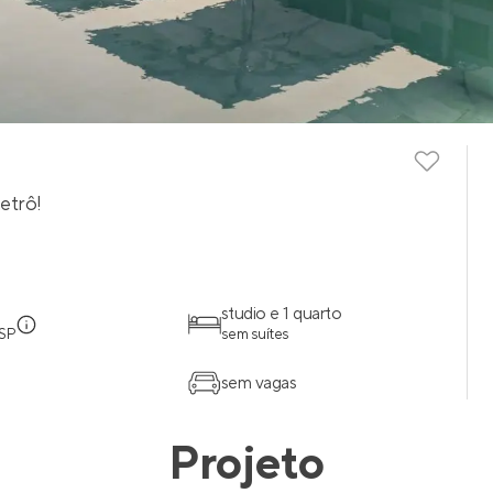
etrô!
studio e 1 quarto
 SP
sem suítes
sem vagas
Projeto