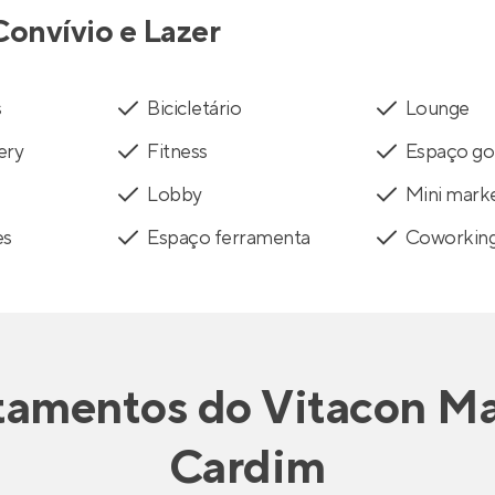
Convívio e Lazer
s
Bicicletário
Lounge
ery
Fitness
Espaço g
Lobby
Mini mark
es
Espaço ferramenta
Coworkin
tamentos
do
Vitacon Ma
Cardim