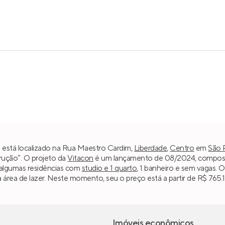
 está localizado na Rua Maestro Cardim,
Liberdade
,
Centro
em
São 
trução”. O projeto da
Vitacon
é um lançamento de 08/2024, composto 
 algumas residências com
studio e 1 quarto
, 1 banheiro e sem vagas. 
la área de lazer. Neste momento, seu o preço está a partir de R$ 765.1
Imóveis econômicos