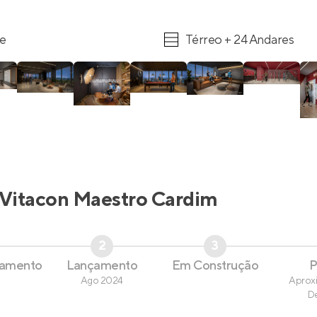
re
Térreo + 24 Andares
Vitacon Maestro Cardim
2
3
çamento
Lançamento
Em Construção
P
Ago 2024
Aprox
D