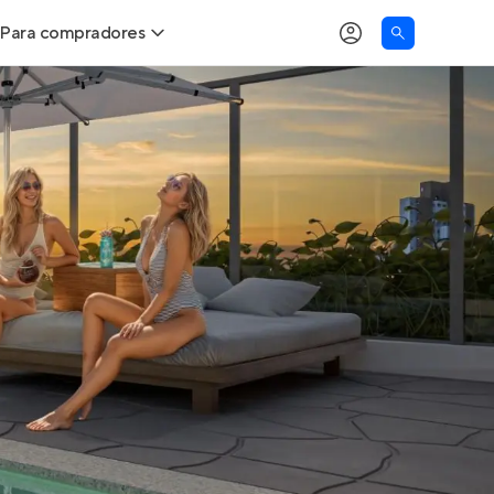
Para compradores
as
Buscar um imóvel novo
Calcule seu Poder de Compra
Comprar x Alugar
Correção do INCC
Simulador de Financiamento
Encontre um corretor