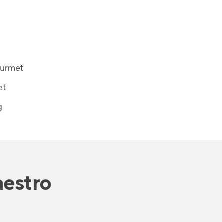
ourmet
et
g
estro