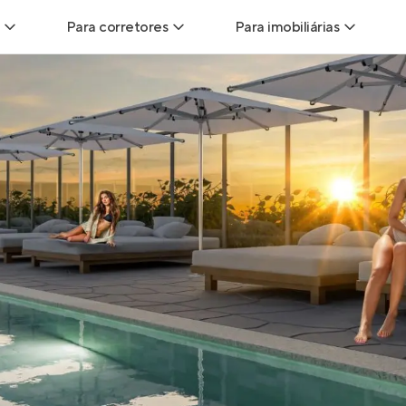
Para corretores
Para imobiliárias
Leads
Leads para Corretores
Leads para Imobiliári
sitas
Corretor+
Hub de imobiliárias
Vendas
Parcerias imobiliárias
Anunciar imóveis
trutoras
Hub de Corretores
iliárias
Perfil Verificado
veis
Anunciar imóveis