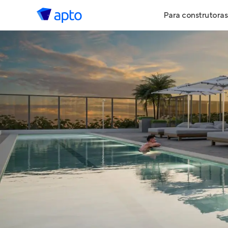
Para construtoras
Geração de 
Geração de Vi
Geração de 
Maiores Cons
Parcerias Imob
Anunciar Imó