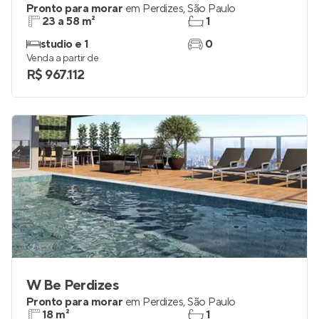
Pronto para morar
em
Perdizes
,
São Paulo
23 a 58 m²
1
studio e 1
0
Venda a partir de
R$ 967.112
W Be Perdizes
Pronto para morar
em
Perdizes
,
São Paulo
18 m²
1