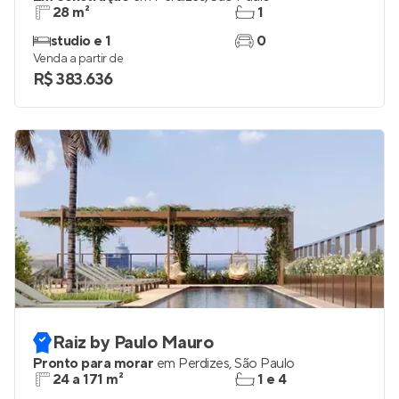
28 m²
1
studio e 1
0
Venda a partir de
R$ 383.636
Raiz by Paulo Mauro
Pronto para morar
em
Perdizes
,
São Paulo
24 a 171 m²
1 e 4