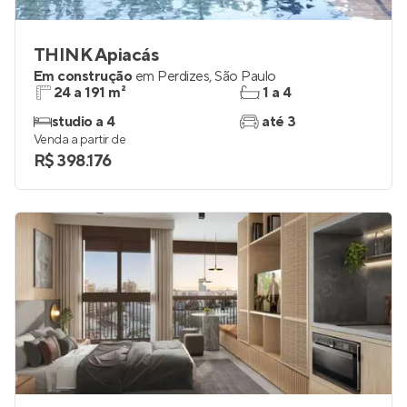
THINK Apiacás
Em construção
em
Perdizes
,
São Paulo
24 a 191 m²
1 a 4
studio a 4
até 3
Venda a partir de
R$ 398.176