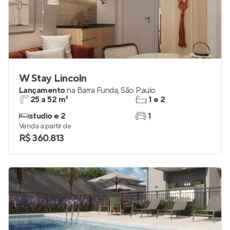
W Stay Lincoln
Lançamento
na
Barra Funda
,
São Paulo
25 a 52 m²
1 e 2
studio e 2
1
Venda a partir de
R$ 360.813