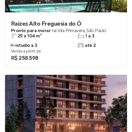
Raízes Alto Freguesia do Ó
Pronto para morar
na
Vila Primavera
,
São Paulo
25 a 104 m²
1 a 3
studio a 3
até 2
Venda a partir de
R$ 258.598