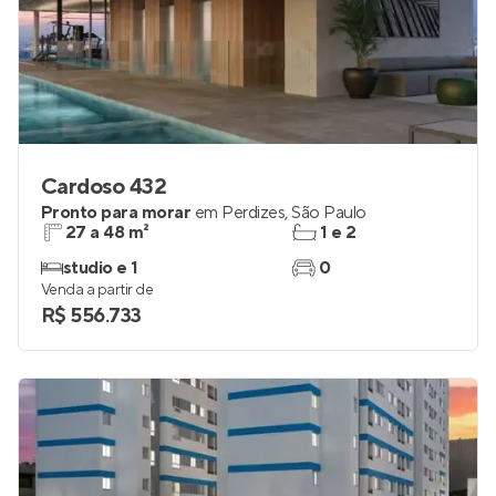
Cardoso 432
Pronto para morar
em
Perdizes
,
São Paulo
27 a 48 m²
1 e 2
studio e 1
0
Venda a partir de
R$ 556.733