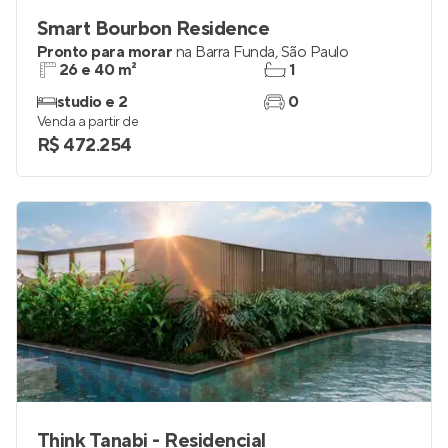
Smart Bourbon Residence
Pronto para morar
na
Barra Funda
,
São Paulo
26 e 40 m²
1
studio e 2
0
Venda a partir de
R$ 472.254
Think Tanabi - Residencial