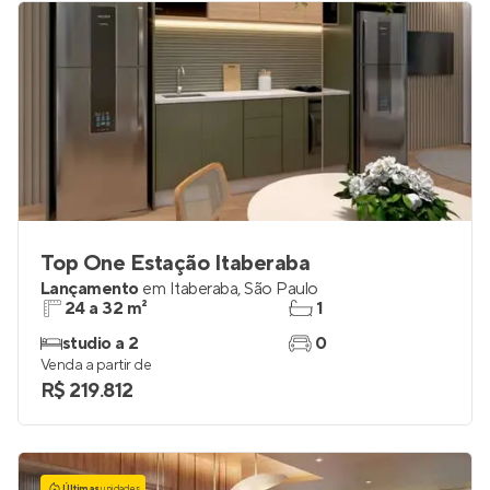
Top One Estação Itaberaba
Lançamento
em
Itaberaba
,
São Paulo
24 a 32 m²
1
studio a 2
0
Venda a partir de
R$ 219.812
Últimas
unidades