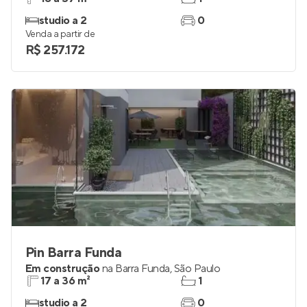
studio a 2
0
Venda a partir de
R$ 257.172
Pin Barra Funda
Em construção
na
Barra Funda
,
São Paulo
17 a 36 m²
1
studio a 2
0