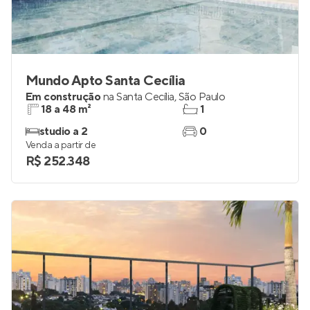
Mundo Apto Santa Cecília
Em construção
na
Santa Cecília
,
São Paulo
18 a 48 m²
1
studio a 2
0
Venda a partir de
R$ 252.348