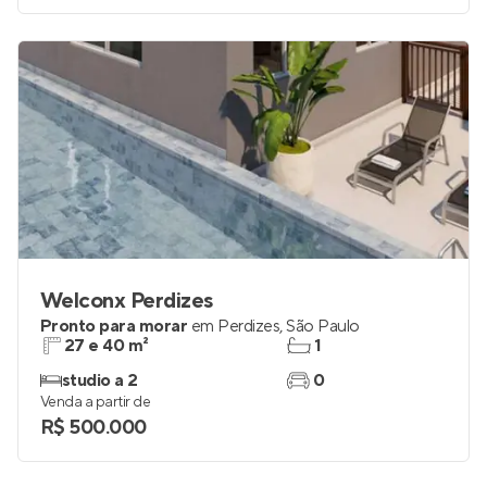
Welconx Perdizes
Pronto para morar
em
Perdizes
,
São Paulo
27 e 40 m²
1
studio a 2
0
Venda a partir de
R$ 500.000