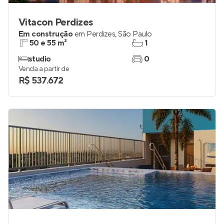
Vitacon Perdizes
Em construção
em
Perdizes
,
São Paulo
50 e 55 m²
1
studio
0
Venda a partir de
R$ 537.672