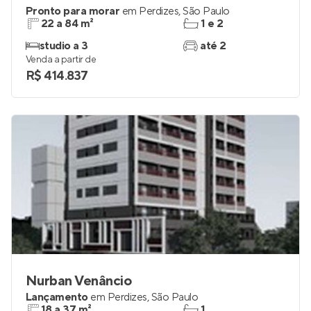
Pronto para morar
em
Perdizes
,
São Paulo
22 a 84 m²
1 e 2
studio a 3
até 2
Venda a partir de
R$ 414.837
Nurban Venâncio
Lançamento
em
Perdizes
,
São Paulo
18 a 37 m²
1