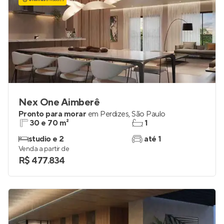
Nex One Aimberê
Pronto para morar
em
Perdizes
,
São Paulo
30 e 70 m²
1
studio e 2
até 1
Venda a partir de
R$ 477.834