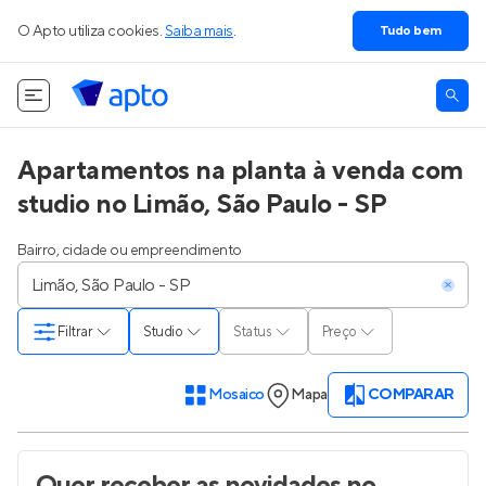
O Apto utiliza cookies.
Saiba mais
.
Tudo bem
Apartamentos na planta à venda com
studio no Limão, São Paulo - SP
Bairro, cidade ou empreendimento
Filtrar
Studio
Status
Preço
Mosaico
Mapa
COMPARAR
Quer receber as novidades
no