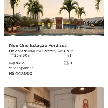
Nex One Estação Perdizes
Em construção
em
Perdizes
,
São Paulo
25 e 30 m²
1
studio
0
Venda a partir de
R$ 447.000