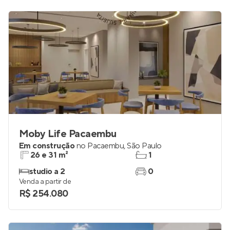
Moby Life Pacaembu
Em construção
no
Pacaembu
,
São Paulo
26 e 31 m²
1
studio a 2
0
Venda a partir de
R$ 254.080