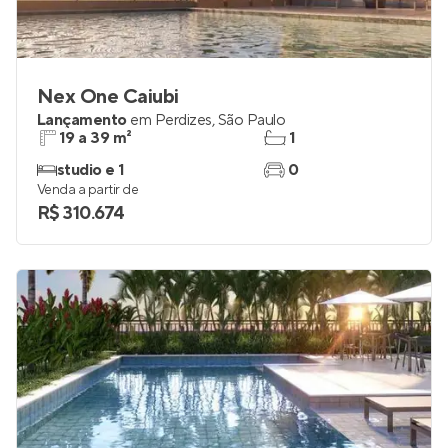
Nex One Caiubi
Lançamento
em
Perdizes
,
São Paulo
19 a 39 m²
1
studio e 1
0
Venda a partir de
R$ 310.674