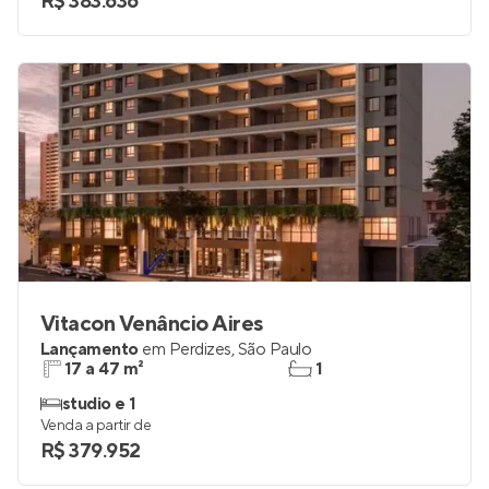
R$ 383.636
Vitacon Venâncio Aires
Lançamento
em
Perdizes
,
São Paulo
17 a 47 m²
1
studio e 1
Venda a partir de
R$ 379.952