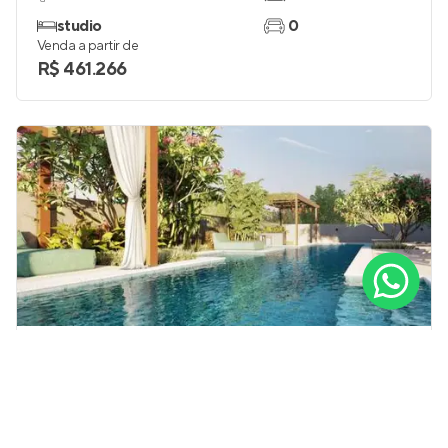
studio
0
Venda a partir de
R$ 461.266
The Collection
Pronto para morar
em
Perdizes
,
São Paulo
26 a 36 m²
1
studio e 1
0