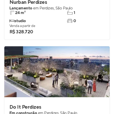
Nurban Perdizes
Lançamento
em
Perdizes
,
São Paulo
24 m²
1
studio
0
Venda a partir de
R$ 328.720
Do It Perdizes
Em construção
em
Perdizes
,
São Paulo