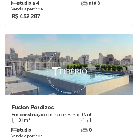
studio a 4
até 3
Venda a partir de
R$ 452.287
Fusion Perdizes
Em construção
em
Perdizes
,
São Paulo
31 m²
1
studio
0
Venda a partir de