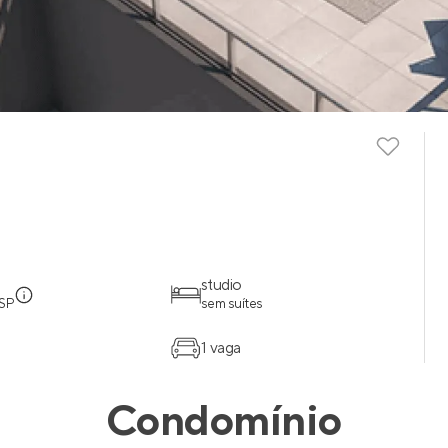
studio
 SP
sem suítes
1 vaga
Condomínio