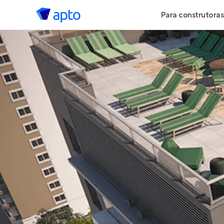
Para construtoras
Geração de 
Geração de Vi
Geração de 
Maiores Cons
Parcerias Imob
Anunciar Imó