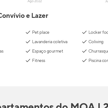
Ago 2022
J
Convívio e Lazer
Pet place
Locker fo
Lavanderia coletiva
Coliving
as
Espaço gourmet
Churrasqu
Fitness
Piscina co
artamentos
do
MOA | 