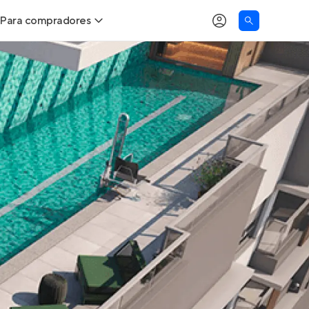
Para compradores
as
Buscar um imóvel novo
Calcule seu Poder de Compra
Comprar x Alugar
Correção do INCC
Simulador de Financiamento
Encontre um corretor