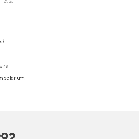
un 2026
od
eira
m solarium
292