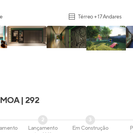
re
Térreo + 17 Andares
MOA | 292
2
3
çamento
Lançamento
Em Construção
P