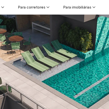
Para corretores
Para imobiliárias
Leads
Leads para Corretores
Leads para Imobiliári
sitas
Corretor+
Hub de imobiliárias
Vendas
Parcerias imobiliárias
Anunciar imóveis
trutoras
Hub de Corretores
iliárias
Perfil Verificado
veis
Anunciar imóveis