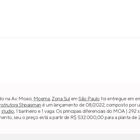
do na Av. Moaci,
Moema
,
Zona Sul
em
São Paulo
foi entregue em em 
strutora Shpaisman
é um lançamento de 08/2022, composto por uma 
m
studio
, 1 banheiro e 1 vaga. Os principais diferenciais do MOA | 29
ento, seu o preço está a partir de R$ 532.000,00 para a planta de 2