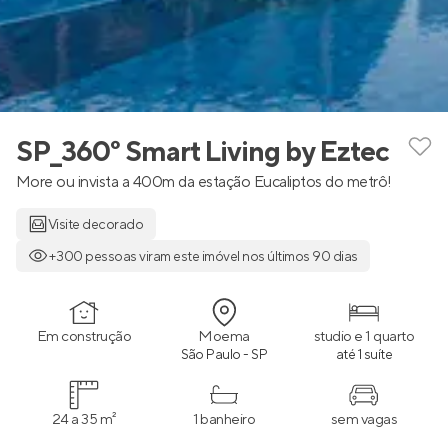
SP_360° Smart Living by Eztec
More ou invista a 400m da estação Eucaliptos do metrô!
Visite decorado
+300 pessoas viram este imóvel nos últimos 90 dias
Em construção
Moema
studio e 1 quarto
São Paulo - SP
até 1 suíte
24 a 35 m²
1 banheiro
sem vagas