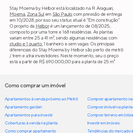
Stay Moema by Helbor está localizado na R. Araguari,
Moema
,
Zona Sul
em
São Paulo
com previsão de entrega
em 10/2028, por isso seu status atual é “Em construção”.
O projeto da
Helbor
é um lançamento de 08/2025,
composto por uma torre e 168 residências. As plantas
variam entre 25 a 41 m², sendo algumas residências com
studio e 1 quarto
, 1 banheiro e sem vagas. Os principais
diferenciais do Stay Moema by Helbor são perto de metrô
/ trem e atrai investidores. Neste momento, seu o preço
está a partir de R$ 690.000,00 para a planta de 25 m².
Como comprar um imóvel
Apartamentos à venda próximo ao Metrô
Comprar apartamento na 
Apartamento garden
Comprar imóvel na planta
Apartamentos para investir
Comprar terreno em lote
Coberturas à venda na planta
Investir em imóveis
Como comprar apartamento
Tendências do mercado im