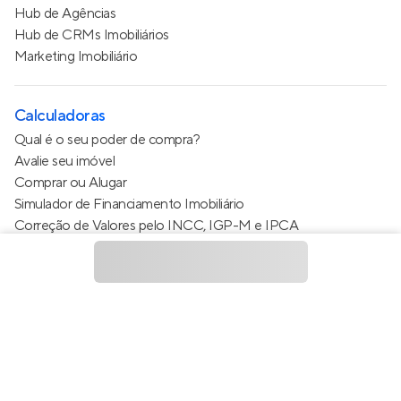
Hub de Agências
Hub de CRMs Imobiliários
Marketing Imobiliário
Calculadoras
Qual é o seu poder de compra?
Avalie seu imóvel
Comprar ou Alugar
Simulador de Financiamento Imobiliário
Correção de Valores pelo INCC, IGP-M e IPCA
Estimativa de valor do condomínio
Calculo do metro quadrado (m²)
Política de Privacidade
Termos de Serviço
Termos de Uso
© 2015 - 2026
Apto Tecnologia Ltda.
Todos os direitos
reservados