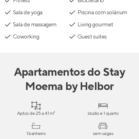
Fitness
Bicicletário
Sala de yoga
Piscina com solárium
Sala de massagem
Living gourmet
Coworking
Guest suites
Apartamentos
do
Stay
Moema by Helbor
Aptos de 25 a 41 m²
studio e 1 quarto
1 banheiro
sem vagas