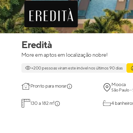
Eredità
More em aptos em localização nobre!
+200 pessoas viram este imóvel nos últimos 90 dias
Mooca
Pronto para morar
São Paulo -
130 a 182 m²
4 banheiro