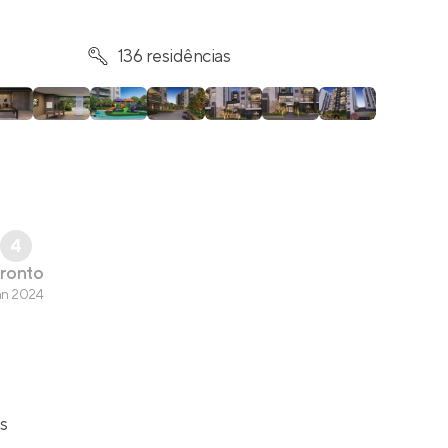
136 residências
4
ronto
an 2024
as