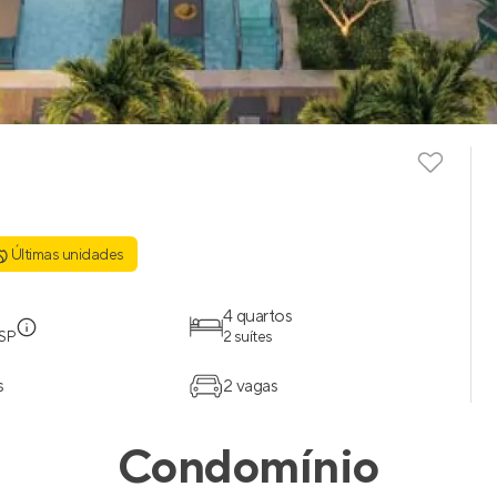
Últimas unidades
4 quartos
 SP
2 suítes
s
2 vagas
Condomínio