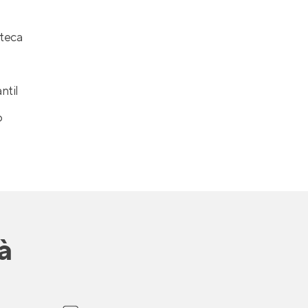
teca
ntil
o
à