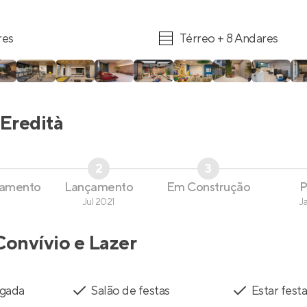
res
Térreo + 8 Andares
Eredità
2
3
çamento
Lançamento
Em Construção
P
Jul 2021
J
Convívio e Lazer
egada
Salão de festas
Estar fest