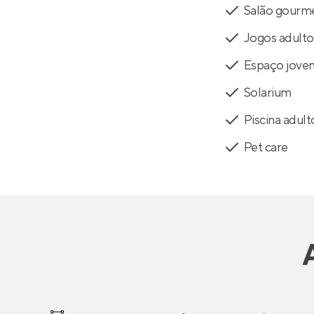
Salão gourm
Jogos adulto
Espaço jove
Solarium
Piscina adult
Pet care