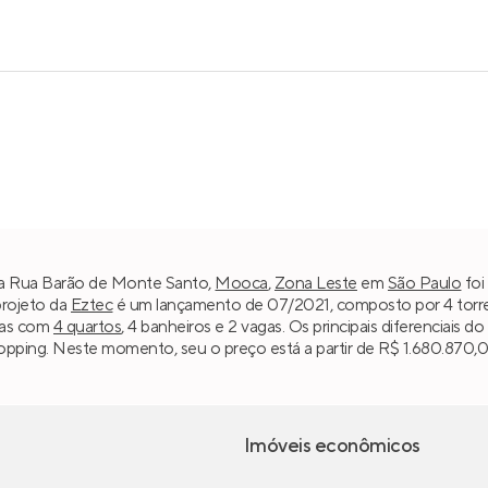
 na Rua Barão de Monte Santo,
Mooca
,
Zona Leste
em
São Paulo
foi
projeto da
Eztec
é um lançamento de 07/2021, composto por 4 torres e
ias com
4 quartos
, 4 banheiros e 2 vagas. Os principais diferenciais 
opping. Neste momento, seu o preço está a partir de R$ 1.680.870,00
Imóveis econômicos