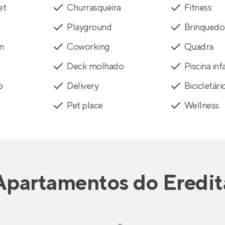
et
Churrasqueira
Fitness
Playground
Brinquedo
m
Coworking
Quadra
Deck molhado
Piscina infa
o
Delivery
Bicicletári
Pet place
Wellness
Apartamentos
do
Eredit