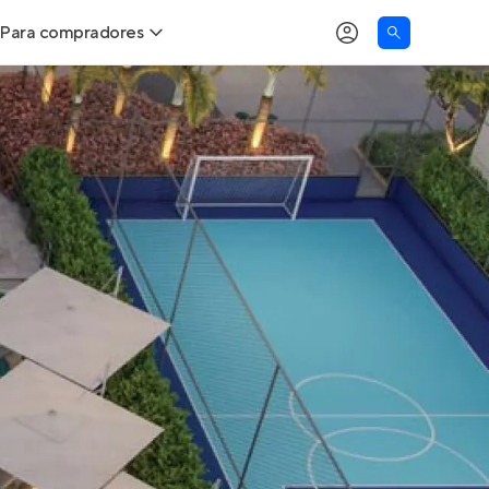
Para compradores
as
Buscar um imóvel novo
Calcule seu Poder de Compra
Comprar x Alugar
Correção do INCC
Simulador de Financiamento
Encontre um corretor