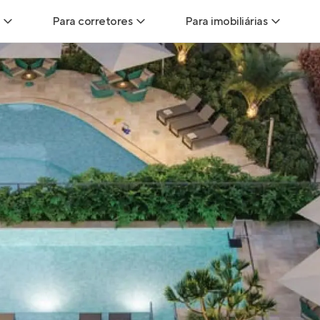
Para corretores
Para imobiliárias
Leads
Leads para Corretores
Leads para Imobiliári
sitas
Corretor+
Hub de imobiliárias
Vendas
Parcerias imobiliárias
Anunciar imóveis
trutoras
Hub de Corretores
iliárias
Perfil Verificado
veis
Anunciar imóveis