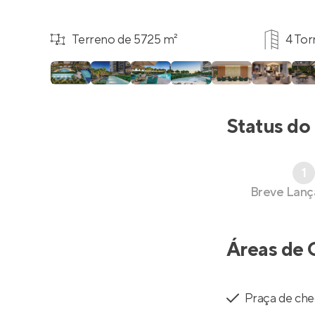
Terreno de 5725 m²
4 Tor
Status do
1
Breve Lan
Áreas de 
Praça de ch