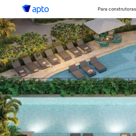
Para construtoras
Geração de 
Geração de Vi
Geração de 
Maiores Cons
Parcerias Imob
Anunciar Imó