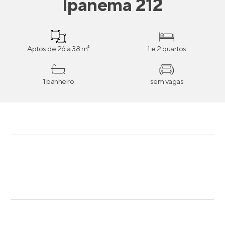
Ipanema 212
Aptos de 26 a 38 m²
1 e 2 quartos
1 banheiro
sem vagas