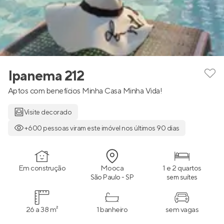
Ipanema 212
Aptos com benefícios Minha Casa Minha Vida!
Visite decorado
+600 pessoas viram este imóvel nos últimos 90 dias
Em construção
Mooca
1 e 2 quartos
São Paulo - SP
sem suítes
26 a 38 m²
1 banheiro
sem vagas