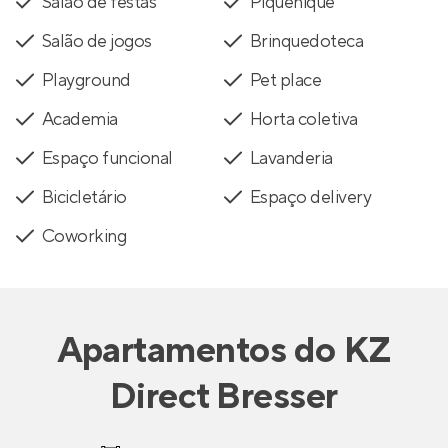
Salão de festas
Piquenique
Salão de jogos
Brinquedoteca
Playground
Pet place
Academia
Horta coletiva
Espaço funcional
Lavanderia
Bicicletário
Espaço delivery
Coworking
Apartamentos
do
KZ
Direct Bresser