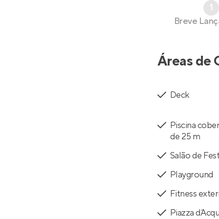
1
Breve Lan
Áreas de 
Deck
Piscina cobe
de 25 m
Salão de Fes
Playground
Fitness exte
Piazza d´Acq