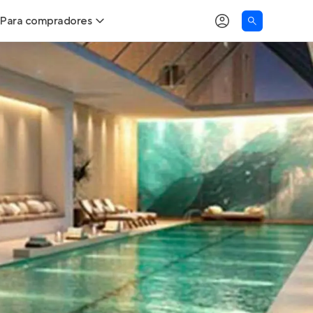
Para compradores
as
Buscar um imóvel novo
Calcule seu Poder de Compra
Comprar x Alugar
Correção do INCC
Simulador de Financiamento
Encontre um corretor