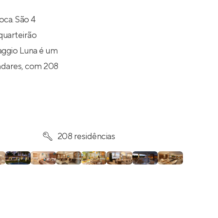
ca. São 4
quarteirão
laggio Luna é um
andares, com 208
208 residências