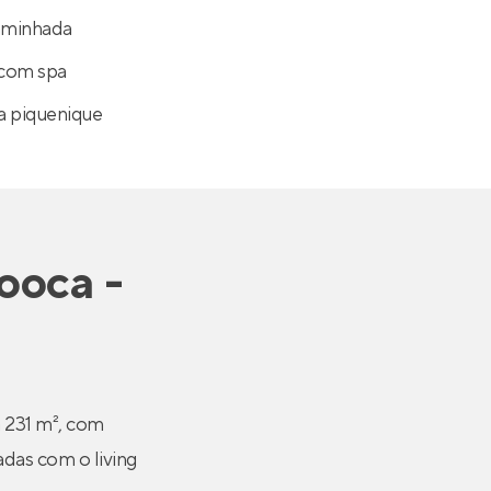
caminhada
com spa
a piquenique
ooca -
a 231 m², com
adas com o living