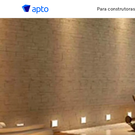
Para construtoras
Geração de 
Geração de Vi
Geração de 
Maiores Cons
Parcerias Imob
Anunciar Imó