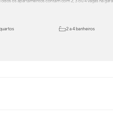
 Todos os apartamentos contam com 2, 3 ou 4 vagas na gar
 quartos
2 a 4 banheiros