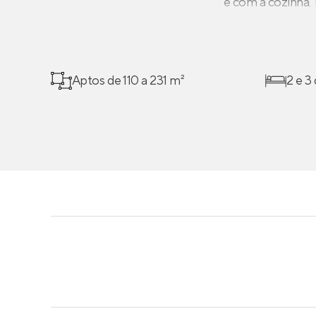
e com a cozinha.
Aptos de 110 a 231 m²
2 e 3