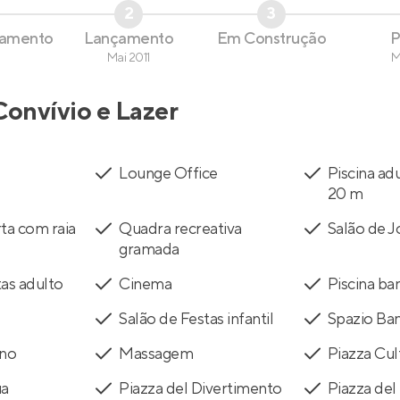
2
3
çamento
Lançamento
Em Construção
P
Mai 2011
M
Convívio e Lazer
Lounge Office
Piscina ad
20 m
rta com raia
Quadra recreativa
Salão de J
gramada
tas adulto
Cinema
Piscina ba
Salão de Festas infantil
Spazio Ba
rno
Massagem
Piazza Cul
ua
Piazza del Divertimento
Piazza del