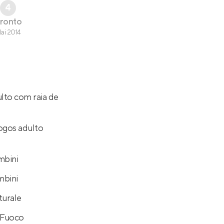
4
ronto
ai 2014
ulto com raia de
ogos adulto
mbini
mbini
turale
 Fuoco