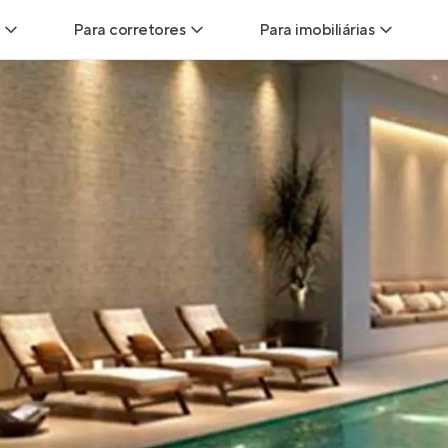
Para corretores
Para imobiliárias
Leads
Leads para Corretores
Leads para Imobiliári
sitas
Corretor+
Hub de imobiliárias
Vendas
Parcerias imobiliárias
Anunciar imóveis
trutoras
Hub de Corretores
iliárias
Perfil Verificado
veis
Anunciar imóveis