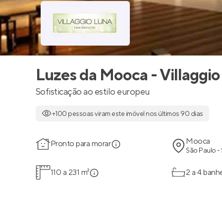
Luzes da Mooca - Villaggio
Sofisticação ao estilo europeu
+100 pessoas viram este imóvel nos últimos 90 dias
Mooca
Pronto para morar
São Paulo -
110 a 231 m²
2 a 4 banh