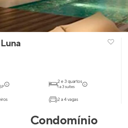
 Luna
2 e 3 quartos
 SP
1 a 3 suítes
eiros
2 a 4 vagas
Condomínio