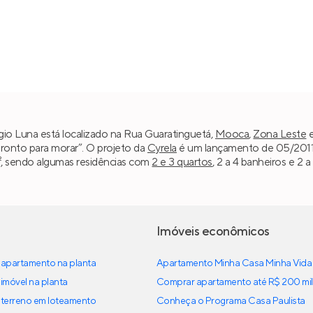
gio Luna está localizado na Rua Guaratinguetá,
Mooca
,
Zona Leste
“Pronto para morar”. O projeto da
Cyrela
é um lançamento de 05/2011,
m², sendo algumas residências com
2 e 3 quartos
, 2 a 4 banheiros e 2
Imóveis econômicos
apartamento na planta
Apartamento Minha Casa Minha Vida
imóvel na planta
Comprar apartamento até R$ 200 mil
terreno em loteamento
Conheça o Programa Casa Paulista