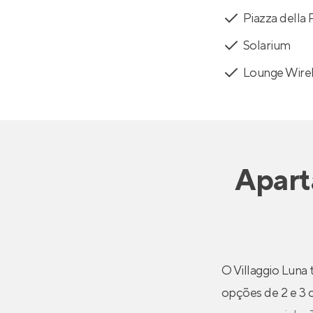
Piazza della
Solarium
Lounge Wire
Apar
O Villaggio Luna
opções de 2 e 3 c