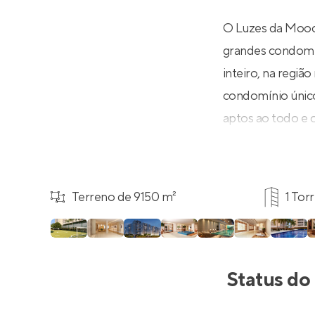
O Luzes da Mooca
grandes condomí
inteiro, na regiã
condomínio único
aptos ao todo e o
Terreno de 9150 m²
1 Tor
Status do