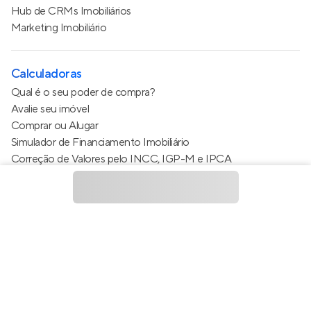
Hub de CRMs Imobiliários
Marketing Imobiliário
Calculadoras
Qual é o seu poder de compra?
Avalie seu imóvel
Comprar ou Alugar
Simulador de Financiamento Imobiliário
Correção de Valores pelo INCC, IGP-M e IPCA
Estimativa de valor do condomínio
Calculo do metro quadrado (m²)
Política de Privacidade
Termos de Serviço
Termos de Uso
© 2015 - 2026
Apto Tecnologia Ltda.
Todos os direitos
reservados