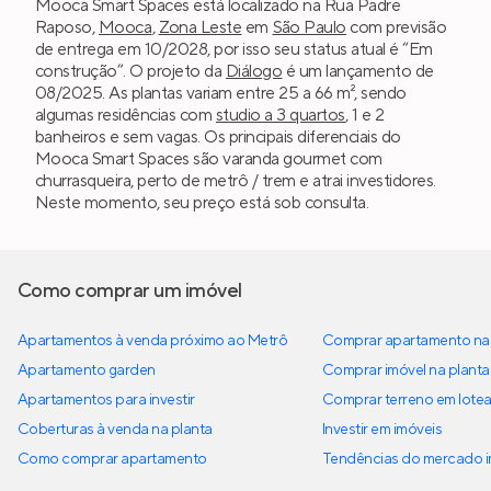
Mooca Smart Spaces está localizado na Rua Padre
Raposo,
Mooca
,
Zona Leste
em
São Paulo
com previsão
de entrega em 10/2028, por isso seu status atual é “Em
construção”. O projeto da
Diálogo
é um lançamento de
08/2025. As plantas variam entre 25 a 66 m², sendo
algumas residências com
studio a 3 quartos
, 1 e 2
banheiros e sem vagas. Os principais diferenciais do
Mooca Smart Spaces são varanda gourmet com
churrasqueira, perto de metrô / trem e atrai investidores.
Neste momento, seu preço está sob consulta.
Como comprar um imóvel
Apartamentos à venda próximo ao Metrô
Comprar apartamento na 
Apartamento garden
Comprar imóvel na planta
Apartamentos para investir
Comprar terreno em lote
Coberturas à venda na planta
Investir em imóveis
Como comprar apartamento
Tendências do mercado im