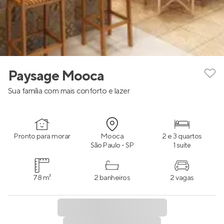
Paysage Mooca
Sua família com mais conforto e lazer
Pronto para morar
Mooca
2 e 3 quartos
São Paulo - SP
1 suíte
78 m²
2 banheiros
2 vagas