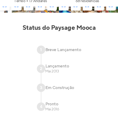
Térreo + 17 Andares
68 residências
Status do
Paysage Mooca
1
Breve Lançamento
Lançamento
2
Mai 2013
3
Em Construção
Pronto
4
Mai 2016