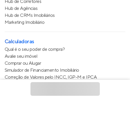
Hub de Corretores
Hub de Agências
Hub de CRMs Imobiliários
Marketing Imobiliário
Calculadoras
Qual é o seu poder de compra?
Avalie seu imóvel
Comprar ou Alugar
Simulador de Financiamento Imobiliário
Correção de Valores pelo INCC, IGP-M e IPCA
Estimativa de valor do condomínio
Calculo do metro quadrado (m²)
Política de Privacidade
Termos de Serviço
Termos de Uso
© 2015 - 2026
Apto Tecnologia Ltda.
Todos os direitos