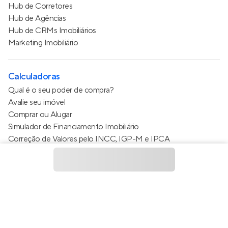
Hub de Corretores
Hub de Agências
Hub de CRMs Imobiliários
Marketing Imobiliário
Calculadoras
Qual é o seu poder de compra?
Avalie seu imóvel
Comprar ou Alugar
Simulador de Financiamento Imobiliário
Correção de Valores pelo INCC, IGP-M e IPCA
Estimativa de valor do condomínio
Calculo do metro quadrado (m²)
Política de Privacidade
Termos de Serviço
Termos de Uso
© 2015 - 2026
Apto Tecnologia Ltda.
Todos os direitos