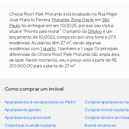
Choice Roof Park Morumbi está localizado na Rua Major
José Marioto Ferreira,
Morumbi
,
Zona Oeste
em
São
Paulo
foi entregue em em 10/2025, por isso seu status
atual é “Pronto para morar”. O projeto da
Ditolvo
é um
lançamento de 10/2022, composto por uma torre e 273
residências. As plantas têm 27 m², sendo algumas
residências com
1 quarto
, 1 banheiro e 1 vaga. Os principais
diferenciais do Choice Roof Park Morumbi são ampla área
de lazer. Neste momento, seu o preço está a partir de R$
210.000,00 para a planta de 27 m².
Como comprar um imóvel
Apartamentos à venda próximo ao Metrô
Comprar apartamento na 
Apartamento garden
Comprar imóvel na planta
Apartamentos para investir
Comprar terreno em lote
Coberturas à venda na planta
Investir em imóveis