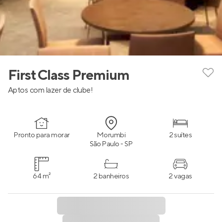
First Class Premium
Aptos com lazer de clube!
Pronto para morar
Morumbi
2 suítes
São Paulo - SP
64 m²
2 banheiros
2 vagas