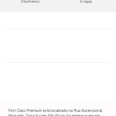
2 banheiros
2 vagas
First Class Premium está localizado na Rua Ascencional,
Morumbi
,
Zona Sul
em
São Paulo
foi entregue em em