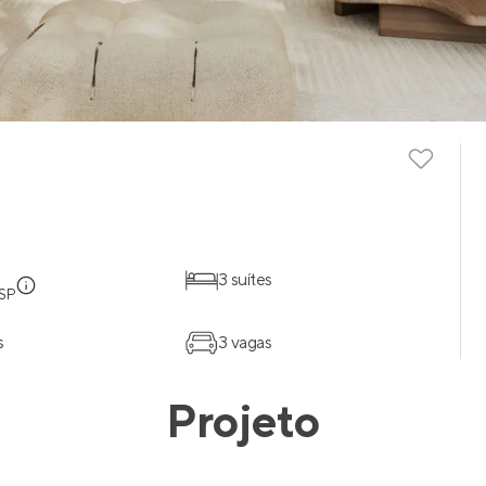
3 suítes
 SP
s
3 vagas
Projeto