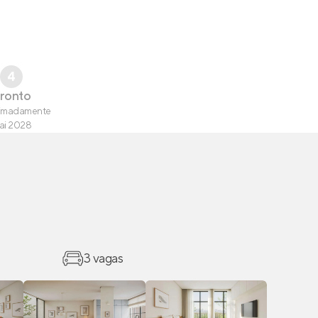
4
ronto
imadamente
ai 2028
3 vagas