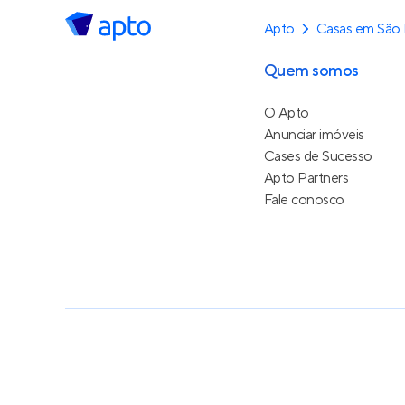
Apto
Casas em São 
Quem somos
O Apto
Anunciar imóveis
Cases de Sucesso
Apto Partners
Fale conosco
Política de Privacidade
Termos de Serviço
Termos d
© 2015 - 2026
Apto Tecnologia Ltda.
Todos os dire