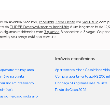
ado na Avenida Morumbi,
Morumbi
,
Zona Oeste
em
São Paulo
com pr
eto da
THREE Desenvolvimento Imobiliário
é um lançamento de 12/20
do algumas residências com
3 quartos
, 3 banheiros e 3 vagas. Os prin
nto, seu preço está sob consulta.
Imóveis econômicos
apartamento na planta
Apartamento Minha Casa Minha Vida
imóvel na planta
Comprar apartamento até R$ 200 mil
terreno em loteamento
Conheça o Programa Casa Paulista
em imóveis
Feirão da Caixa 2026
as do mercado imobiliário