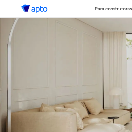
Para construtoras
Geração de 
Geração de Vi
Geração de 
Maiores Cons
Parcerias Imob
Anunciar Imó