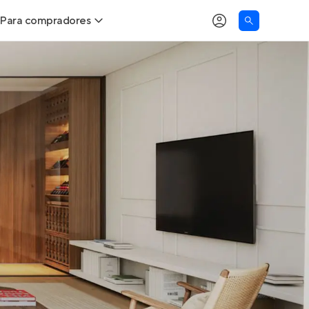
Para compradores
as
Buscar um imóvel novo
Calcule seu Poder de Compra
Comprar x Alugar
Correção do INCC
Simulador de Financiamento
Encontre um corretor