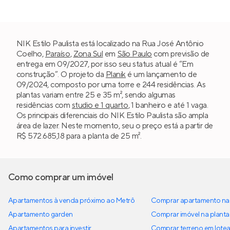
NIK Estilo Paulista está localizado na Rua José Antônio
Coelho,
Paraíso
,
Zona Sul
em
São Paulo
com previsão de
entrega em 09/2027, por isso seu status atual é “Em
construção”. O projeto da
Planik
é um lançamento de
09/2024, composto por uma torre e 244 residências. As
plantas variam entre 25 e 35 m², sendo algumas
residências com
studio e 1 quarto
, 1 banheiro e até 1 vaga.
Os principais diferenciais do NIK Estilo Paulista são ampla
área de lazer. Neste momento, seu o preço está a partir de
R$ 572.685,18 para a planta de 25 m².
Como comprar um imóvel
Apartamentos à venda próximo ao Metrô
Comprar apartamento na 
Apartamento garden
Comprar imóvel na planta
Apartamentos para investir
Comprar terreno em lote