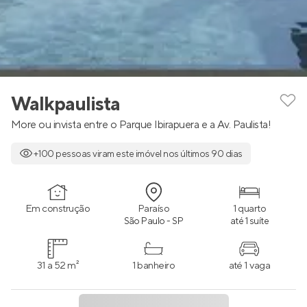
Walkpaulista
More ou invista entre o Parque Ibirapuera e a Av. Paulista!
+100 pessoas viram este imóvel nos últimos 90 dias
Em construção
Paraíso
1 quarto
São Paulo - SP
até 1 suíte
31 a 52 m²
1 banheiro
até 1 vaga