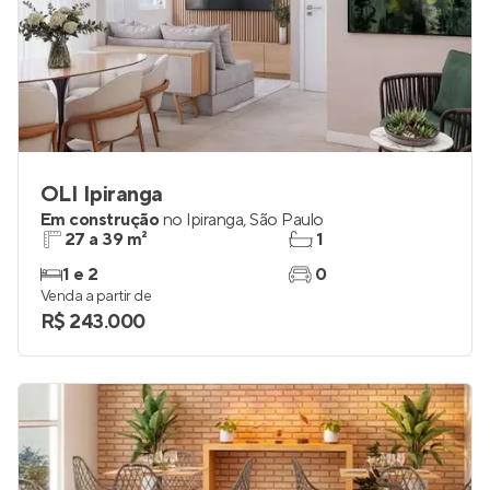
OLI Ipiranga
Em construção
no
Ipiranga
,
São Paulo
27 a 39 m²
1
1 e 2
0
Venda a partir de
R$ 243.000