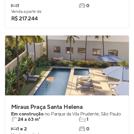
Plano&Estação Mooca
Em construção
na
Mooca
,
São Paulo
26 e 27 m²
1
1
0
Venda a partir de
R$ 217.244
Miraus Praça Santa Helena
Em construção
no
Parque da Vila Prudente
,
São Paulo