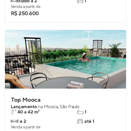
Pronto para morar
na
Mooca
,
São Paulo
35 a 61 m²
1 e 2
studio a 2
1
Venda a partir de
R$ 250.600
Top Mooca
Lançamento
na
Mooca
,
São Paulo
40 a 42 m²
1