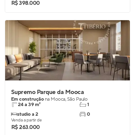
1 e 2
até 1
Venda a partir de
R$ 398.000
Supremo Parque da Mooca
Em construção
na
Mooca
,
São Paulo
24 a 39 m²
1
studio a 2
0