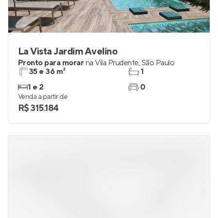
La Vista Jardim Avelino
Pronto para morar
na
Vila Prudente
,
São Paulo
35 e 36 m²
1
1 e 2
0
Venda a partir de
R$ 315.184