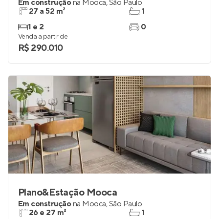
Livus Mooca
Em construção
na
Mooca
,
São Paulo
27 a 52 m²
1
1 e 2
0
Venda a partir de
R$ 290.010