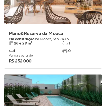
Plano&Reserva da Mooca
Em construção
na
Mooca
,
São Paulo
28 e 29 m²
1
1
0
Venda a partir de
R$ 252.000