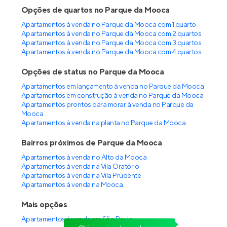
Bueno Ipiranga
Pronto para morar
no
Ipiranga
,
São Paulo
25 e 37 m²
1
1 e 2
até 1
Venda a partir de
R$ 312.318