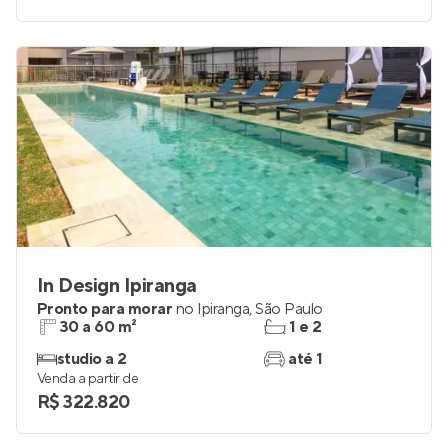
1 e 2
0
Venda a partir de
R$ 222.000
In Design Ipiranga
Pronto para morar
no
Ipiranga
,
São Paulo
30 a 60 m²
1 e 2
studio a 2
até 1
Venda a partir de