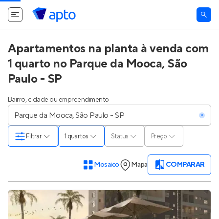
O Apto utiliza cookies.
Saiba mais
.
Tudo bem
Apartamentos na planta à venda com
1 quarto no Parque da Mooca, São
Paulo - SP
Bairro, cidade ou empreendimento
Filtrar
1 quartos
Status
Preço
Mosaico
Mapa
COMPARAR