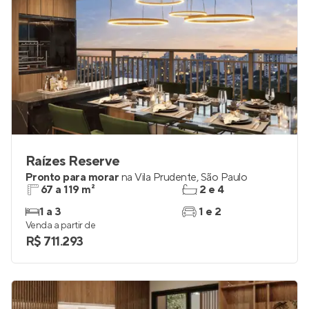
Raízes Reserve
Pronto para morar
na
Vila Prudente
,
São Paulo
67 a 119 m²
2 e 4
1 a 3
1 e 2
Venda a partir de
R$ 711.293