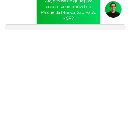
Vibra Parque Vila Prudente
Lançamento
na
Vila Prudente
,
São Paulo
26 e 46 m²
1
1 e 2
0
Venda a partir de
R$ 224.900