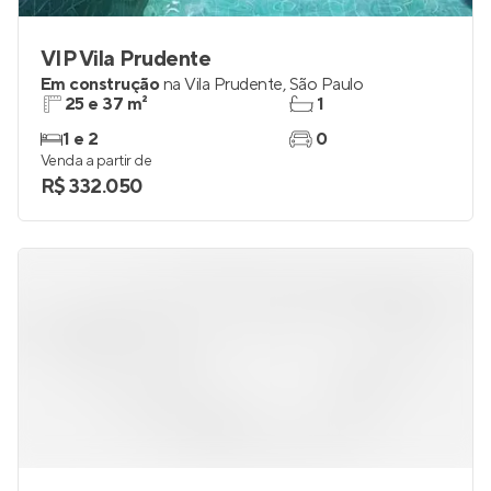
VIP Vila Prudente
Em construção
na
Vila Prudente
,
São Paulo
25 e 37 m²
1
1 e 2
0
Venda a partir de
R$ 332.050