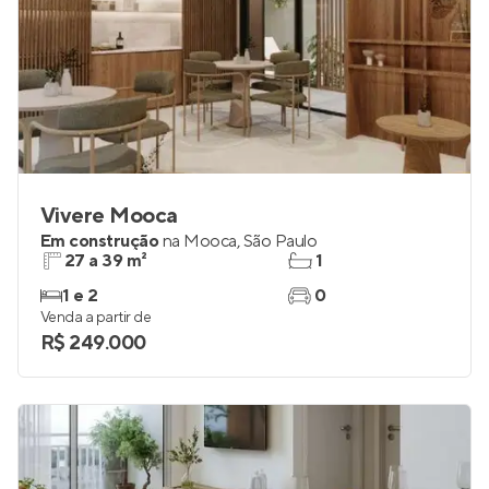
Vivere Mooca
Em construção
na
Mooca
,
São Paulo
27 a 39 m²
1
1 e 2
0
Venda a partir de
R$ 249.000