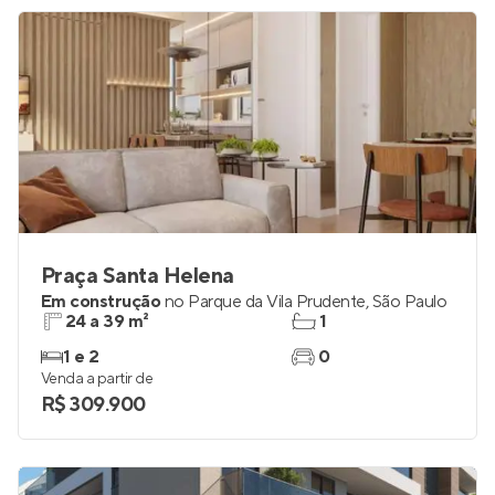
R$ 322.820
Praça Santa Helena
Em construção
no
Parque da Vila Prudente
,
São Paulo
24 a 39 m²
1
1 e 2
0
Venda a partir de
R$ 309.900