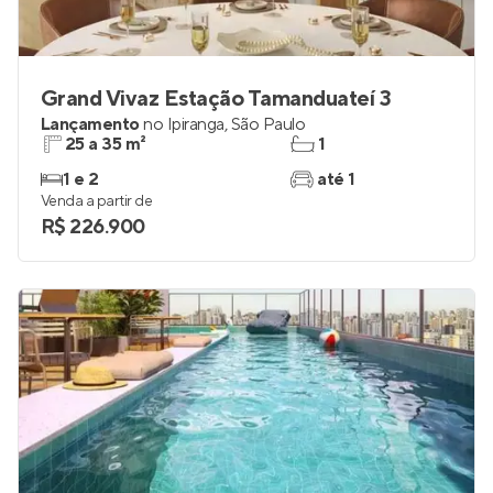
Grand Vivaz Estação Tamanduateí 3
Lançamento
no
Ipiranga
,
São Paulo
25 a 35 m²
1
1 e 2
até 1
Venda a partir de
R$ 226.900