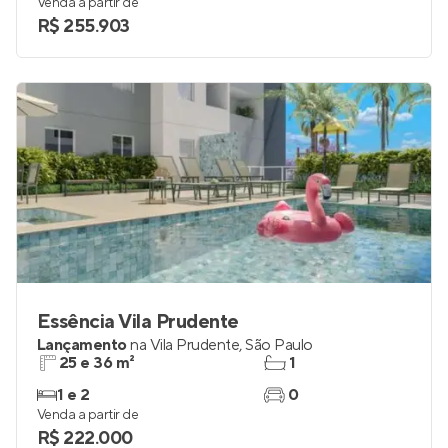
24 a 63 m²
1
1 e 2
0
Venda a partir de
R$ 255.903
Essência Vila Prudente
Lançamento
na
Vila Prudente
,
São Paulo
25 e 36 m²
1