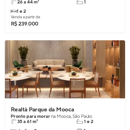
Vibra Paes de Barros
Lançamento
na
Mooca
,
São Paulo
26 a 44 m²
1
1 e 2
Venda a partir de
R$ 239.000
Realtà Parque da Mooca