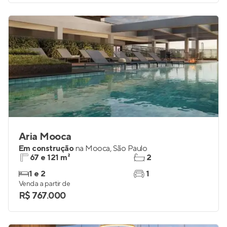
Venda a partir de
R$ 263.000
Aria Mooca
Em construção
na
Mooca
,
São Paulo
67 e 121 m²
2
1 e 2
1
Venda a partir de
R$ 767.000