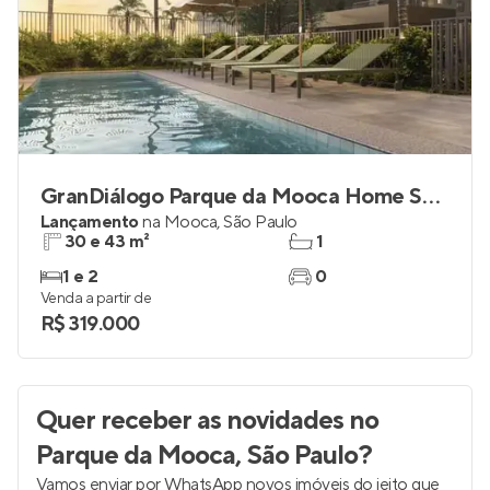
GranDiálogo Parque da Mooca Home Spaces
Lançamento
na
Mooca
,
São Paulo
30 e 43 m²
1
1 e 2
0
Venda a partir de
R$ 319.000
Quer receber as novidades
no