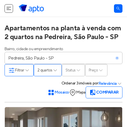
Apartamentos na planta à venda com
2 quartos na Pedreira, São Paulo - SP
Bairro, cidade ou empreendimento
Filtrar
2 quartos
Status
Preço
Ordenar
3 imóveis
por
Relevância
Mosaico
Mapa
COMPARAR