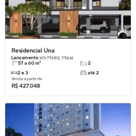
Residencial Una
Lançamento
em
Matriz
,
Mauá
57 a 60 m²
2
2 e 3
até 2
Venda a partir de
R$ 427.048