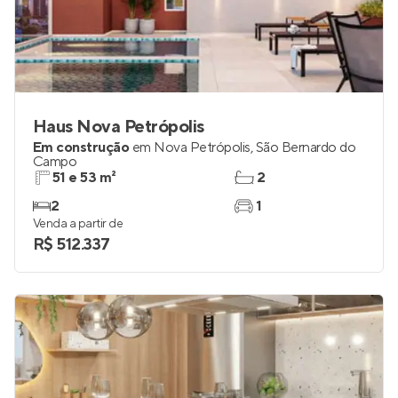
Haus Nova Petrópolis
Em construção
em
Nova Petrópolis
,
São Bernardo do
Campo
51 e 53 m²
2
2
1
Venda a partir de
R$ 512.337