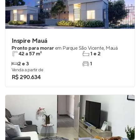
Inspire Mauá
Pronto para morar
em
Parque São Vicente
,
Mauá
42 a 57 m²
1 e 2
2 e 3
1
Venda a partir de
R$ 290.634