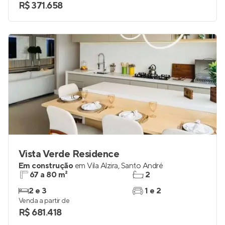
R$ 371.658
Vista Verde Residence
Em construção
em
Vila Alzira
,
Santo André
67 a 80 m²
2
2 e 3
1 e 2
Venda a partir de
R$ 681.418