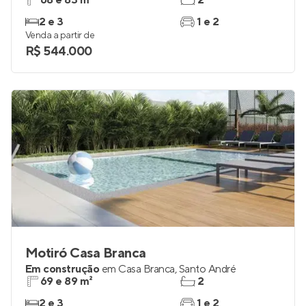
68 e 83 m²
2
2 e 3
1 e 2
Venda a partir de
R$ 544.000
Motiró Casa Branca
Em construção
em
Casa Branca
,
Santo André
69 e 89 m²
2
2 e 3
1 e 2