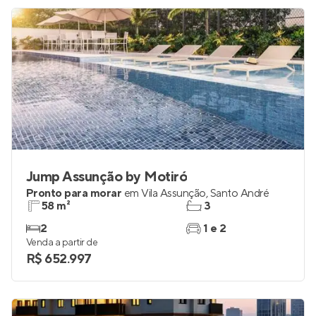
Jump Assunção by Motiró
Pronto para morar
em
Vila Assunção
,
Santo André
58 m²
3
2
1 e 2
Venda a partir de
R$ 652.997