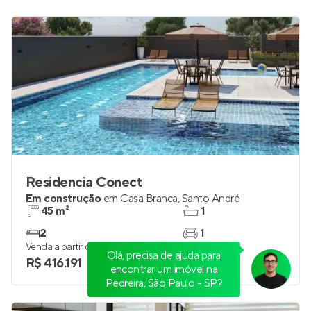
Residencia Conect
Em construção
em
Casa Branca
,
Santo André
45 m²
1
2
1
Venda a partir de
Olá, precisa de ajuda para
R$ 416.191
encontrar um imóvel na
Pedreira, São Paulo - SP?