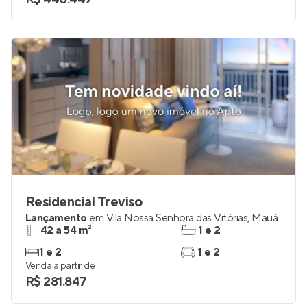
Residencial Treviso
Lançamento
em
Vila Nossa Senhora das Vitórias
,
Mauá
42 a 54 m²
1 e 2
1 e 2
1 e 2
Venda a partir de
R$ 281.847