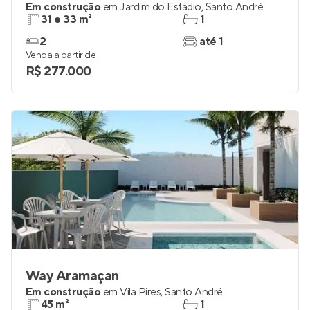
Em construção
em
Jardim do Estádio
,
Santo André
31 e 33 m²
1
2
até 1
Venda a partir de
R$ 277.000
Way Aramaçan
Em construção
em
Vila Pires
,
Santo André
45 m²
1