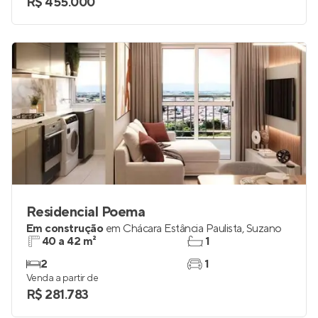
R$ 455.000
Residencial Poema
Em construção
em
Chácara Estância Paulista
,
Suzano
40 a 42 m²
1
2
1
Venda a partir de
R$ 281.783