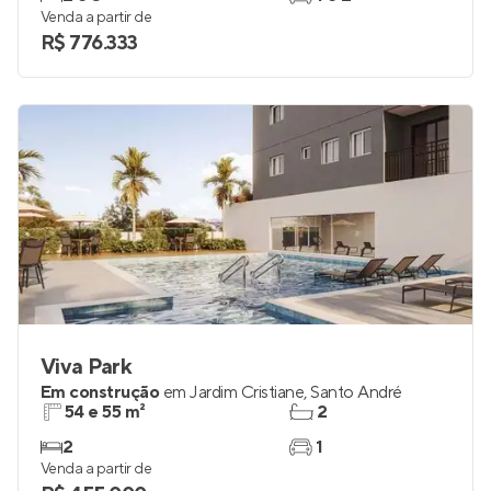
Venda a partir de
R$ 776.333
Viva Park
Em construção
em
Jardim Cristiane
,
Santo André
54 e 55 m²
2
2
1
Venda a partir de