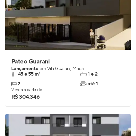
Pateo Guarani
Lançamento
em
Vila Guarani
,
Mauá
45 e 55 m²
1 e 2
2
até 1
Venda a partir de
R$ 304.346