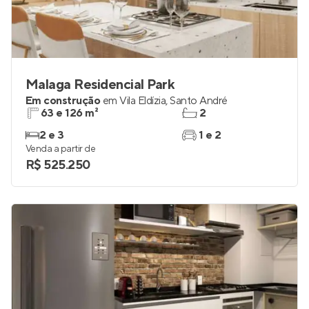
Malaga Residencial Park
Em construção
em
Vila Eldízia
,
Santo André
63 e 126 m²
2
2 e 3
1 e 2
Venda a partir de
R$ 525.250