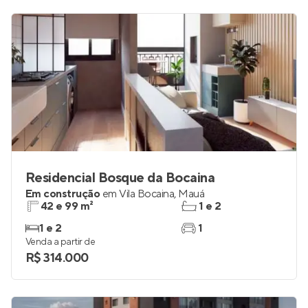
Residencial Bosque da Bocaina
Em construção
em
Vila Bocaina
,
Mauá
42 e 99 m²
1 e 2
1 e 2
1
Venda a partir de
R$ 314.000