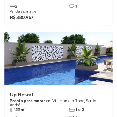
2
1
Venda a partir de
R$ 380.967
Up Resort
Pronto para morar
em
Vila Homero Thon
,
Santo
André
55 m²
1 e 2