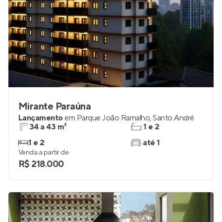
Mirante Paraúna
Lançamento
em
Parque João Ramalho
,
Santo André
34 a 43 m²
1 e 2
1 e 2
até 1
Venda a partir de
R$ 218.000