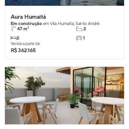
Aura Humaitá
Em construção
em
Vila Humaitá
,
Santo André
47 m²
2
2
1
Venda a partir de
R$ 362.165