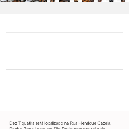
Dez Tiquatira está localizado na Rua Henrique Cazela,
Penha
,
Zona Leste
em
São Paulo
com previsão de