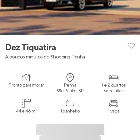
Dez Tiquatira
A poucos minutos do Shopping Penha
Pronto para morar
Penha
1 e 2 quartos
São Paulo - SP
sem suítes
44 e 46 m²
1 banheiro
1 vaga