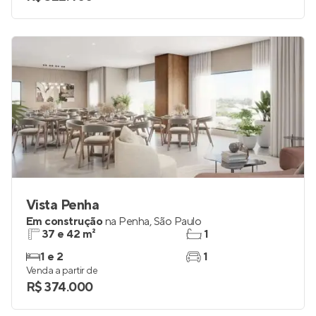
Vista Penha
Em construção
na
Penha
,
São Paulo
37 e 42 m²
1
1 e 2
1
Venda a partir de
R$ 374.000