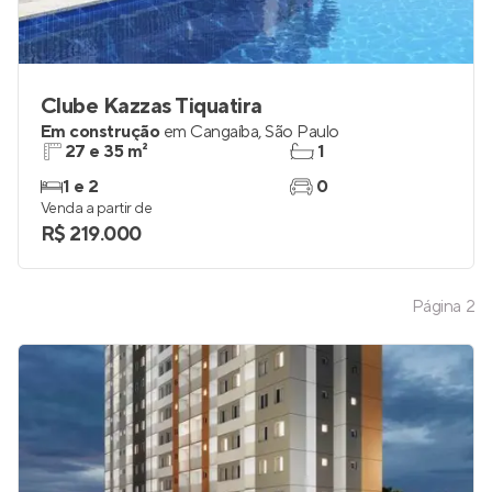
Clube Kazzas Tiquatira
Em construção
em
Cangaíba
,
São Paulo
27 e 35 m²
1
1 e 2
0
Venda a partir de
R$ 219.000
Página
2