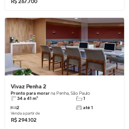
R$ 267.700
Vivaz Penha 2
Pronto para morar
na
Penha
,
São Paulo
34 a 41 m²
1
2
até 1
Venda a partir de
R$ 294.102