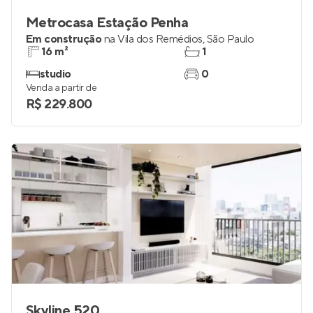
Metrocasa Estação Penha
Em construção
na
Vila dos Remédios
,
São Paulo
16 m²
1
studio
0
Venda a partir de
R$ 229.800
Skyline 520