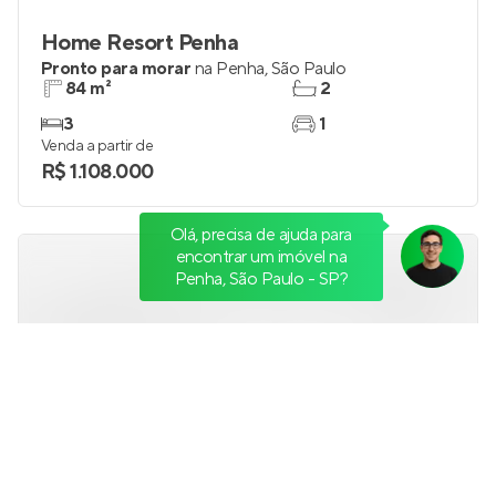
Home Resort Penha
Pronto para morar
na
Penha
,
São Paulo
84 m²
2
3
1
Venda a partir de
R$ 1.108.000
Olá, precisa de ajuda para
encontrar um imóvel na
Penha, São Paulo - SP?