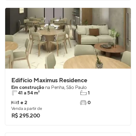
Edifício Maximus Residence
Em construção
na
Penha
,
São Paulo
41 a 54 m²
1
1 e 2
0
Venda a partir de
R$ 295.200