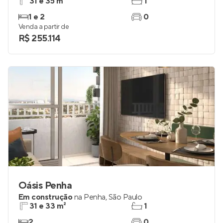
31 e 35 m²
1
1 e 2
0
Venda a partir de
R$ 255.114
Oásis Penha
Em construção
na
Penha
,
São Paulo
31 e 33 m²
1
2
0