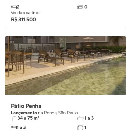
2
0
Venda a partir de
R$ 311.500
Pátio Penha
Lançamento
na
Penha
,
São Paulo
34 a 75 m²
1 a 3
1 a 3
1