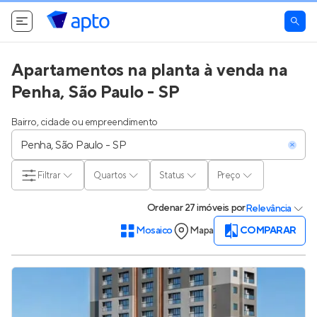
Apartamentos na planta à venda na
Penha, São Paulo - SP
Bairro, cidade ou empreendimento
Filtrar
Quartos
Status
Preço
Ordenar
27 imóveis
por
Relevância
Mosaico
Mapa
COMPARAR