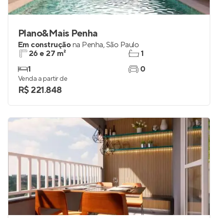
Plano&Mais Penha
Em construção
na
Penha
,
São Paulo
26 e 27 m²
1
1
0
Venda a partir de
R$ 221.848