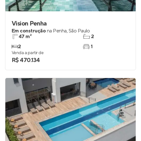
Vision Penha
Em construção
na
Penha
,
São Paulo
47 m²
2
2
1
Venda a partir de
R$ 470.134