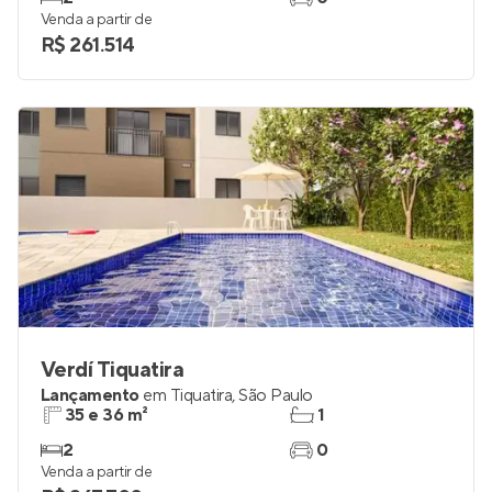
Venda a partir de
R$ 261.514
Verdí Tiquatira
Lançamento
em
Tiquatira
,
São Paulo
35 e 36 m²
1
2
0
Venda a partir de