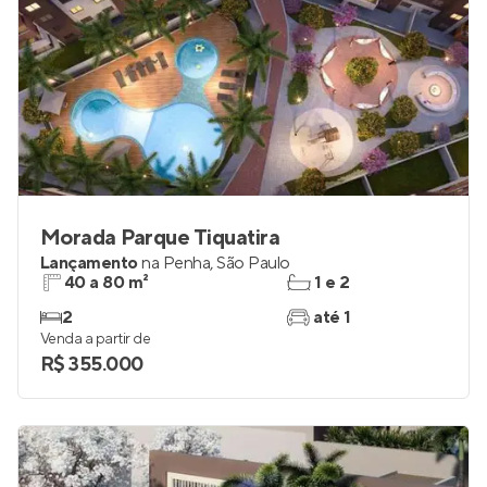
Morada Parque Tiquatira
Lançamento
na
Penha
,
São Paulo
40 a 80 m²
1 e 2
2
até 1
Venda a partir de
R$ 355.000