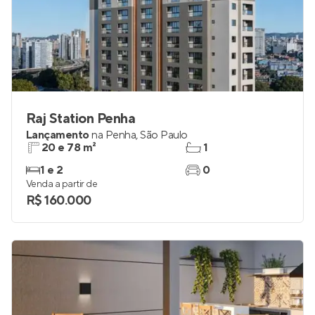
Raj Station Penha
Lançamento
na
Penha
,
São Paulo
20 e 78 m²
1
1 e 2
0
Venda a partir de
R$ 160.000