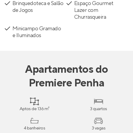
Brinquedoteca e Salão
Espaço Gourmet
de Jogos
Lazer com
Churrasqueira
Minicampo Gramado
e Iluminados
Apartamentos
do
Premiere Penha
Aptos de 136 m²
3 quartos
4 banheiros
3 vagas