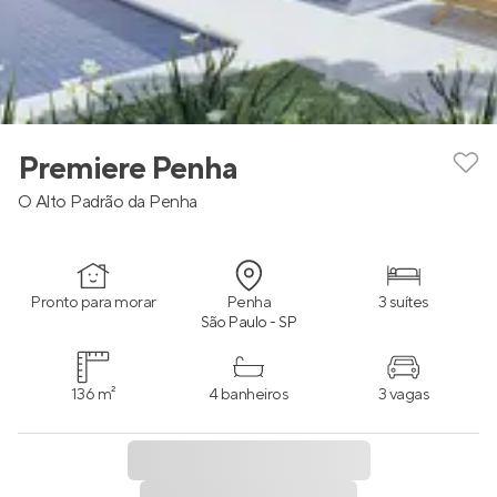
Premiere Penha
O Alto Padrão da Penha
Pronto para morar
Penha
3 suítes
São Paulo - SP
136 m²
4 banheiros
3 vagas