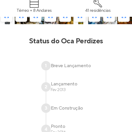
Térreo + 8 Andares
41 residências
Status do
Oca Perdizes
1
Breve Lançamento
Lançamento
2
Fev 2013
3
Em Construção
Pronto
4