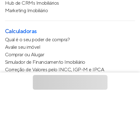
Hub de CRMs Imobiliários
Marketing Imobiliário
Calculadoras
Qual é o seu poder de compra?
Avalie seu imóvel
Comprar ou Alugar
Simulador de Financiamento Imobiliário
Correção de Valores pelo INCC, IGP-M e IPCA
Estimativa de valor do condomínio
Calculo do metro quadrado (m²)
Política de Privacidade
Termos de Serviço
Termos de Uso
© 2015 - 2026
Apto Tecnologia Ltda.
Todos os direitos
reservados