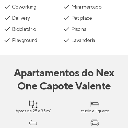
Coworking
Mini mercado
Delivery
Pet place
Bicicletário
Piscina
Playground
Lavanderia
Apartamentos
do
Nex
One Capote Valente
Aptos de 25 a 35 m²
studio e 1 quarto