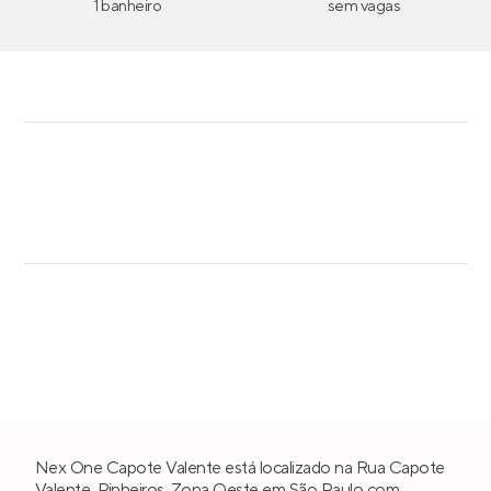
1 banheiro
sem vagas
Nex One Capote Valente está localizado na Rua Capote
Valente,
Pinheiros
,
Zona Oeste
em
São Paulo
com