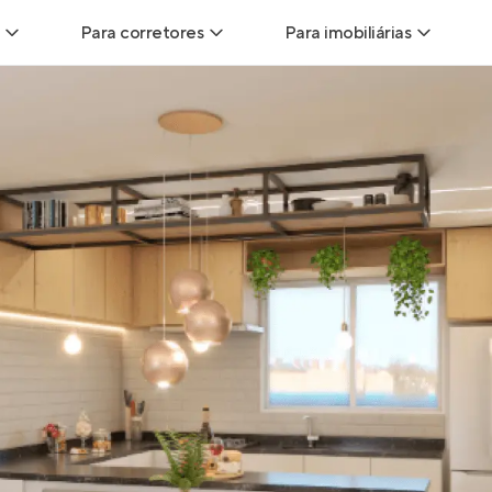
Para corretores
Para imobiliárias
Leads
Leads para Corretores
Leads para Imobiliári
sitas
Corretor+
Hub de imobiliárias
Vendas
Parcerias imobiliárias
Anunciar imóveis
trutoras
Hub de Corretores
iliárias
Perfil Verificado
veis
Anunciar imóveis