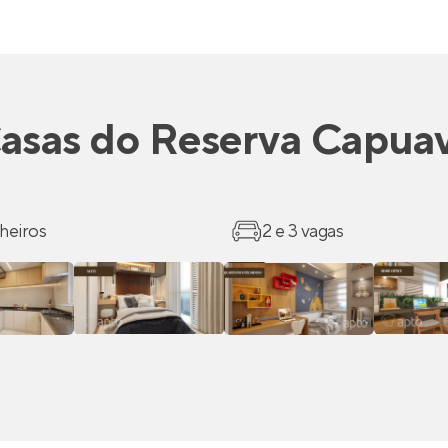
asas
do
Reserva Capua
heiros
2 e 3 vagas