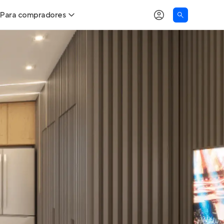
Para compradores
as
Buscar um imóvel novo
Calcule seu Poder de Compra
Comprar x Alugar
Correção do INCC
Simulador de Financiamento
Encontre um corretor