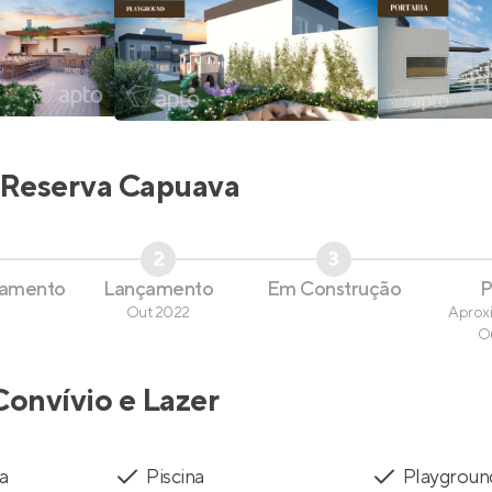
Reserva Capuava
2
3
çamento
Lançamento
Em Construção
P
Out 2022
Aprox
O
Convívio e Lazer
a
Piscina
Playgroun