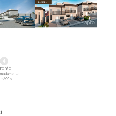
4
ronto
imadamente
ut 2026
d