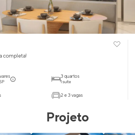
a completa!
vares
3 quartos
 SP
1 suíte
s
2 e 3 vagas
Projeto