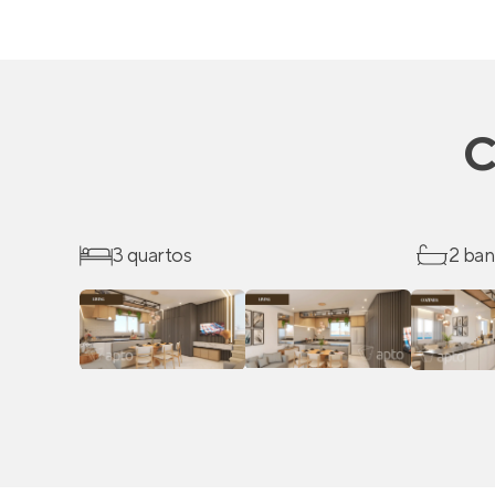
C
3 quartos
2 ban