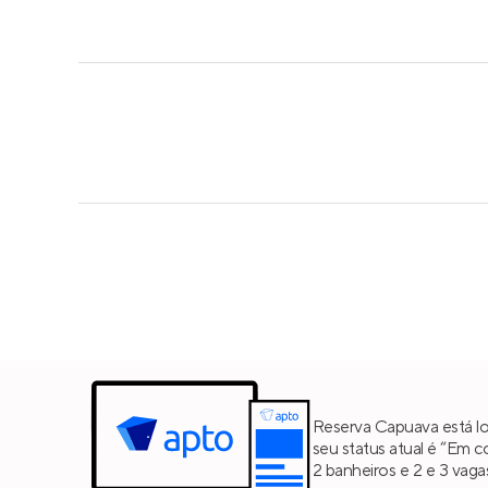
Reserva Capuava está lo
seu status atual é “Em 
2 banheiros e 2 e 3 vag