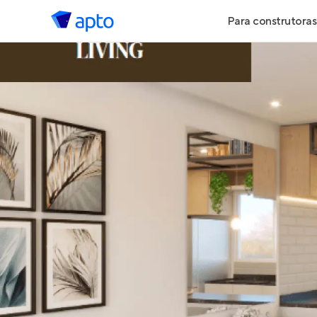
Para construtoras
Geração de 
Geração de Vi
Geração de 
Maiores Cons
Parcerias Imob
Anunciar Imó