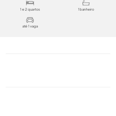
1 e 2 quartos
1 banheiro
até 1 vaga