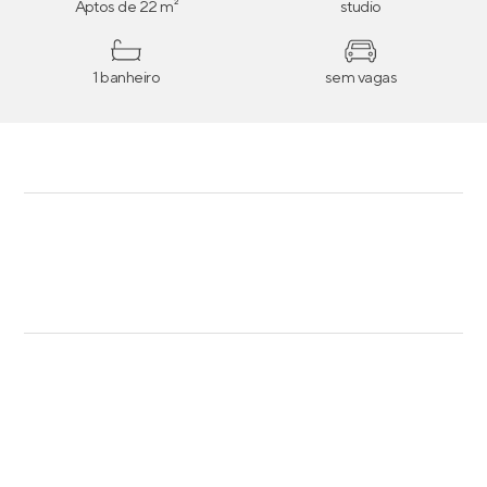
Aptos de 22 m²
studio
1 banheiro
sem vagas