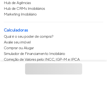
Hub de Agências
Hub de CRMs Imobiliários
Marketing Imobiliário
Calculadoras
Qual é o seu poder de compra?
Avalie seu imóvel
Comprar ou Alugar
Simulador de Financiamento Imobiliário
Correção de Valores pelo INCC, IGP-M e IPCA
Estimativa de valor do condomínio
Calculo do metro quadrado (m²)
Política de Privacidade
Termos de Serviço
Termos de Uso
© 2015 - 2026
Apto Tecnologia Ltda.
Todos os direitos
reservados