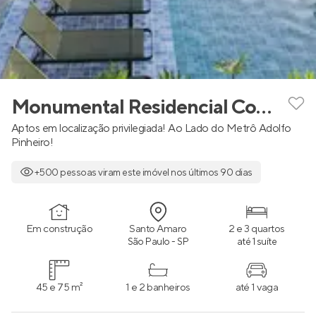
Monumental Residencial Conx
Aptos em localização privilegiada! Ao Lado do Metrô Adolfo
Pinheiro!
+500 pessoas viram este imóvel nos últimos 90 dias
Em construção
Santo Amaro
2 e 3 quartos
São Paulo - SP
até 1 suíte
45 e 75 m²
1 e 2 banheiros
até 1 vaga