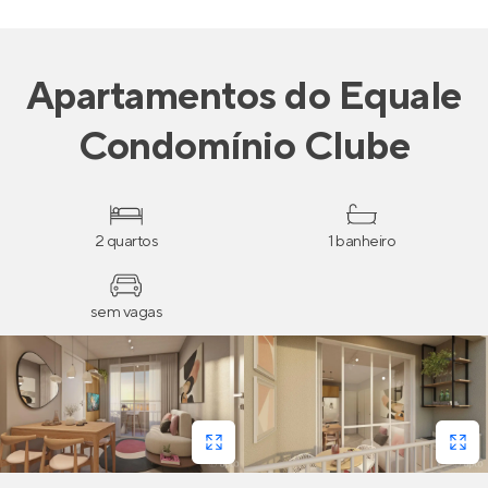
Apartamentos
do
Equale
Condomínio Clube
2 quartos
1 banheiro
sem vagas