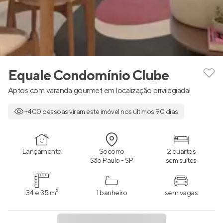
Equale Condomínio Clube
Aptos com varanda gourmet em localização privilegiada!
+400 pessoas viram este imóvel nos últimos 90 dias
Lançamento
Socorro
2 quartos
São Paulo - SP
sem suítes
34 e 35 m²
1 banheiro
sem vagas