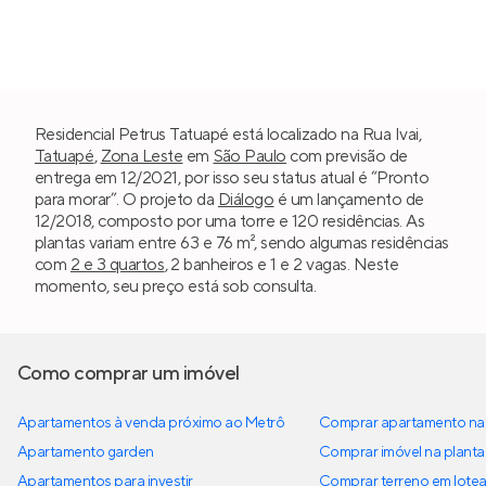
Residencial Petrus Tatuapé está localizado na Rua Ivai,
Tatuapé
,
Zona Leste
em
São Paulo
com previsão de
entrega em 12/2021, por isso seu status atual é “Pronto
para morar”. O projeto da
Diálogo
é um lançamento de
12/2018, composto por uma torre e 120 residências. As
plantas variam entre 63 e 76 m², sendo algumas residências
com
2 e 3 quartos
, 2 banheiros e 1 e 2 vagas. Neste
momento, seu preço está sob consulta.
Como comprar um imóvel
Apartamentos à venda próximo ao Metrô
Comprar apartamento na 
Apartamento garden
Comprar imóvel na planta
Apartamentos para investir
Comprar terreno em lote