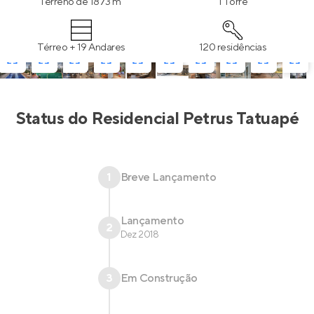
Terreno de 1873 m²
1 Torre
Térreo + 19 Andares
120 residências
Status do
Residencial Petrus Tatuapé
1
Breve Lançamento
Lançamento
2
Dez 2018
3
Em Construção