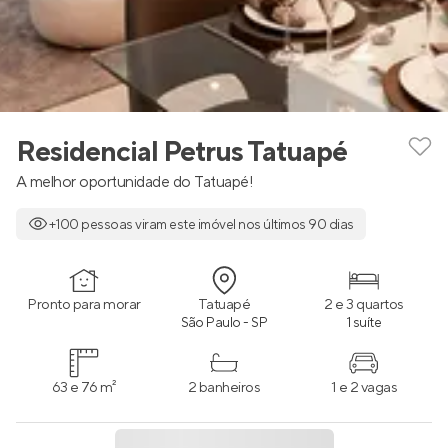
Residencial Petrus Tatuapé
A melhor oportunidade do Tatuapé!
+100 pessoas viram este imóvel nos últimos 90 dias
Pronto para morar
Tatuapé
2 e 3 quartos
São Paulo - SP
1 suíte
63 e 76 m²
2 banheiros
1 e 2 vagas