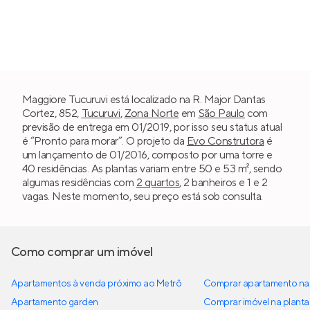
Maggiore Tucuruvi está localizado na R. Major Dantas
Cortez, 852,
Tucuruvi
,
Zona Norte
em
São Paulo
com
previsão de entrega em 01/2019, por isso seu status atual
é “Pronto para morar”. O projeto da
Evo Construtora
é
um lançamento de 01/2016, composto por uma torre e
40 residências. As plantas variam entre 50 e 53 m², sendo
algumas residências com
2 quartos
, 2 banheiros e 1 e 2
vagas. Neste momento, seu preço está sob consulta.
Como comprar um imóvel
Apartamentos à venda próximo ao Metrô
Comprar apartamento na 
Apartamento garden
Comprar imóvel na planta