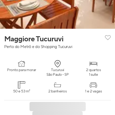
Maggiore Tucuruvi
Perto do Metrô e do Shopping Tucuruvi
Pronto para morar
Tucuruvi
2 quartos
São Paulo - SP
1 suíte
50 e 53 m²
2 banheiros
1 e 2 vagas