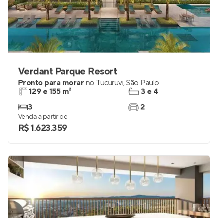
Verdant Parque Resort
Pronto para morar
no
Tucuruvi
,
São Paulo
129 e 155 m²
3 e 4
3
2
Venda a partir de
R$ 1.623.359