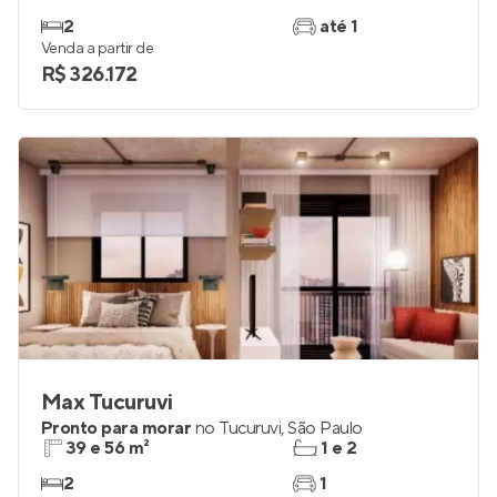
2
até 1
Venda a partir de
R$ 326.172
Max Tucuruvi
Pronto para morar
no
Tucuruvi
,
São Paulo
39 e 56 m²
1 e 2
2
1