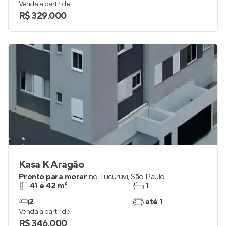
Venda a partir de
R$ 329.000
Kasa K Aragão
Pronto para morar
no
Tucuruvi
,
São Paulo
41 e 42 m²
1
2
até 1
Venda a partir de
R$ 346.000