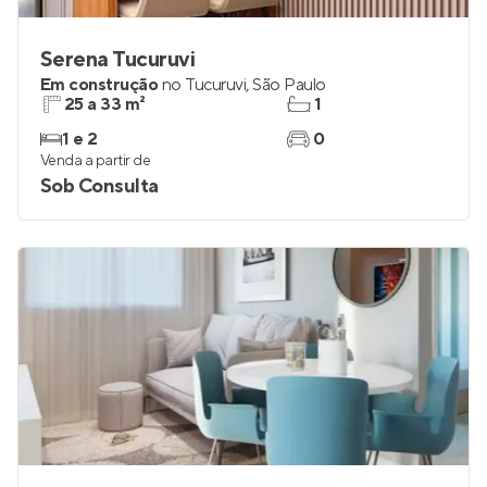
Serena Tucuruvi
Em construção
no
Tucuruvi
,
São Paulo
25 a 33 m²
1
1 e 2
0
Venda a partir de
Sob Consulta