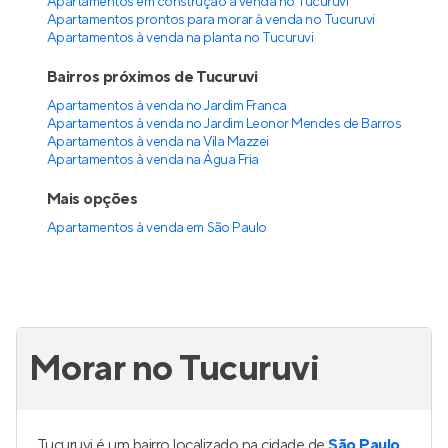
1 e 2
1
Venda a partir de
R$ 269.100
myID Tucuruvi Signature
Lançamento
na
Vila Mazzei
,
São Paulo
30 a 42 m²
1
1 e 2
0
Venda a partir de