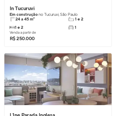
In Tucuruvi
Em construção
no
Tucuruvi
,
São Paulo
24 a 45 m²
1 e 2
1 e 2
1
Venda a partir de
R$ 250.000
L1ne Parada Inglesa