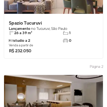
Spazio Tucuruvi
Lançamento
no
Tucuruvi
,
São Paulo
26 a 39 m²
1
studio a 2
0
Venda a partir de
R$ 232.050
Página
2