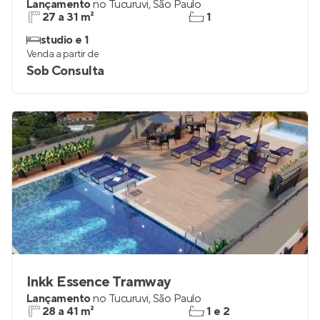
Lançamento
no
Tucuruvi
,
São Paulo
27 a 31 m²
1
studio e 1
Venda a partir de
Sob Consulta
Inkk Essence Tramway
Lançamento
no
Tucuruvi
,
São Paulo
28 a 41 m²
1 e 2