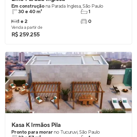
Em construção
na
Parada Inglesa
,
São Paulo
30 e 40 m²
1
1 e 2
0
Venda a partir de
R$ 259.255
Kasa K Irmãos Pila
Pronto para morar
no
Tucuruvi
,
São Paulo