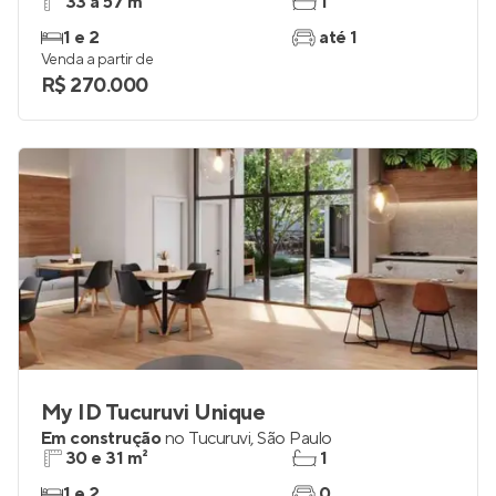
33 a 57 m²
1
1 e 2
até 1
Venda a partir de
R$ 270.000
My ID Tucuruvi Unique
Em construção
no
Tucuruvi
,
São Paulo
30 e 31 m²
1
1 e 2
0