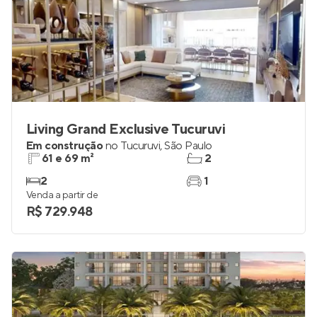
Living Grand Exclusive Tucuruvi
Em construção
no
Tucuruvi
,
São Paulo
61 e 69 m²
2
2
1
Venda a partir de
R$ 729.948