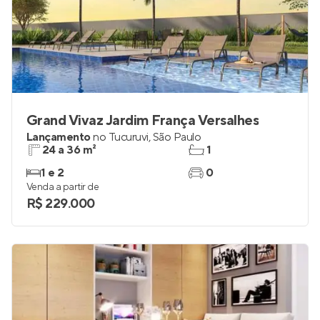
Grand Vivaz Jardim França Versalhes
Lançamento
no
Tucuruvi
,
São Paulo
24 a 36 m²
1
1 e 2
0
Venda a partir de
R$ 229.000