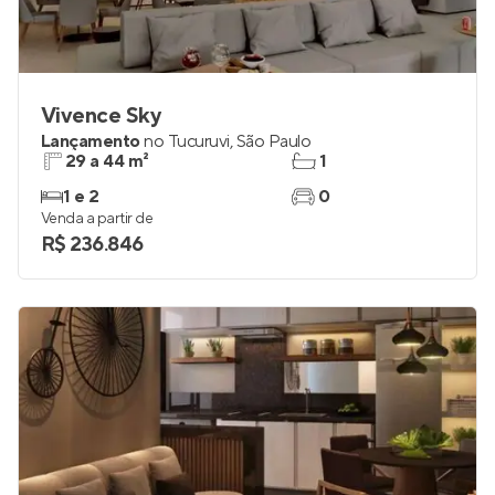
Vivence Sky
Lançamento
no
Tucuruvi
,
São Paulo
29 a 44 m²
1
1 e 2
0
Venda a partir de
R$ 236.846