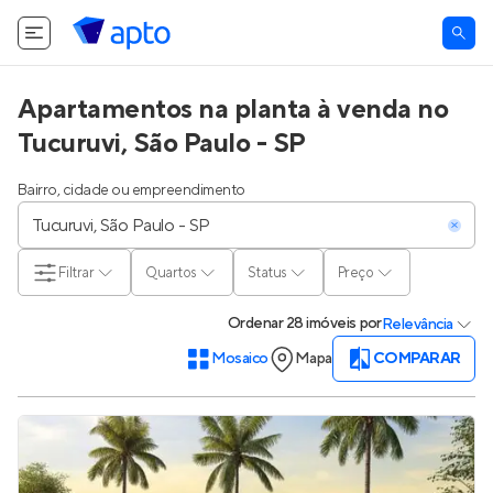
Apartamentos na planta à venda no
Tucuruvi, São Paulo - SP
Bairro, cidade ou empreendimento
Filtrar
Quartos
Status
Preço
Ordenar
28 imóveis
por
Relevância
Mosaico
Mapa
COMPARAR