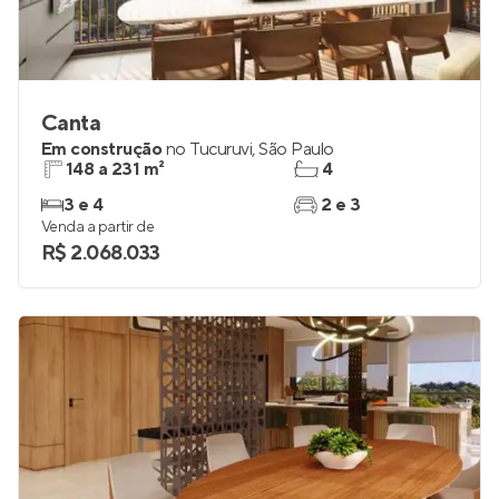
Canta
Em construção
no
Tucuruvi
,
São Paulo
148 a 231 m²
4
3 e 4
2 e 3
Venda a partir de
R$ 2.068.033