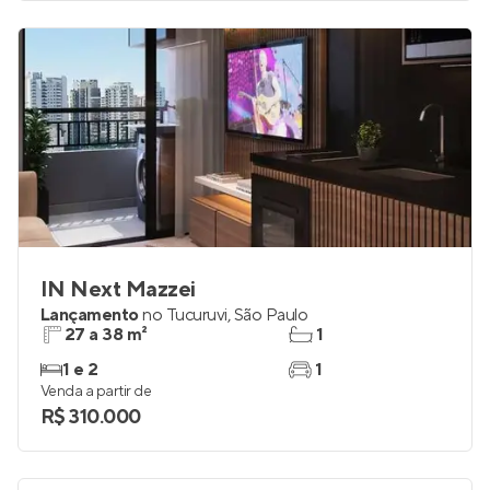
IN Next Mazzei
Lançamento
no
Tucuruvi
,
São Paulo
27 a 38 m²
1
1 e 2
1
Venda a partir de
R$ 310.000