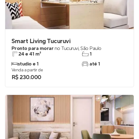
Smart Living Tucuruvi
Pronto para morar
no
Tucuruvi
,
São Paulo
24 e 41 m²
1
studio e 1
até 1
Venda a partir de
R$ 230.000