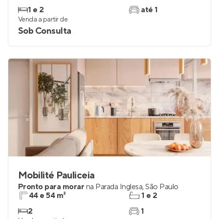
1 e 2
até 1
Venda a partir de
Sob Consulta
Mobilité Pauliceia
Pronto para morar
na
Parada Inglesa
,
São Paulo
44 e 54 m²
1 e 2
2
1