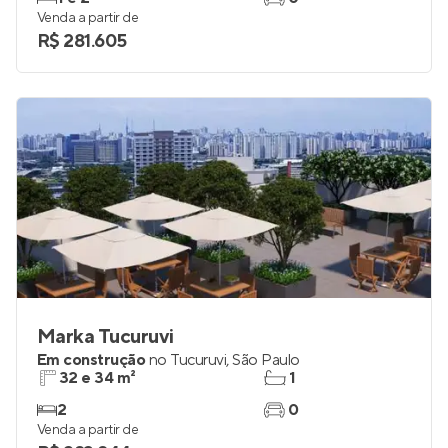
Venda a partir de
R$ 281.605
Marka Tucuruvi
Em construção
no
Tucuruvi
,
São Paulo
32 e 34 m²
1
2
0
Venda a partir de