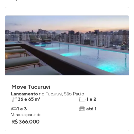
Move Tucuruvi
Lançamento
no
Tucuruvi
,
São Paulo
36 e 65 m²
1 e 2
1 e 3
até 1
Venda a partir de
R$ 366.000