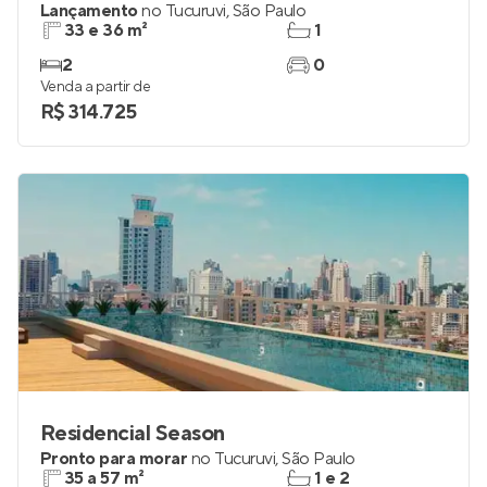
Lançamento
no
Tucuruvi
,
São Paulo
33 e 36 m²
1
2
0
Venda a partir de
R$ 314.725
Residencial Season
Pronto para morar
no
Tucuruvi
,
São Paulo
35 a 57 m²
1 e 2