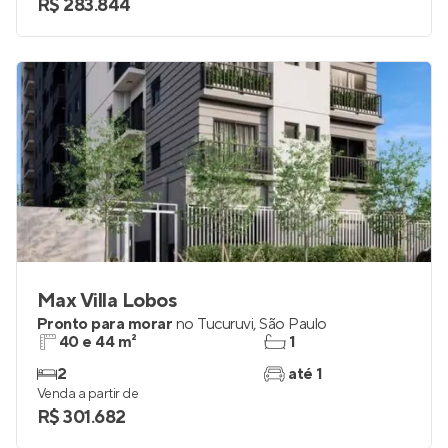
R$ 283.844
Max Villa Lobos
Pronto para morar
no
Tucuruvi
,
São Paulo
40 e 44 m²
1
2
até 1
Venda a partir de
R$ 301.682