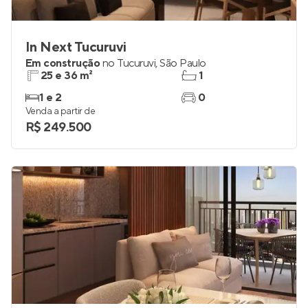
In Next Tucuruvi
Em construção
no
Tucuruvi
,
São Paulo
25 e 36 m²
1
1 e 2
0
Venda a partir de
R$ 249.500