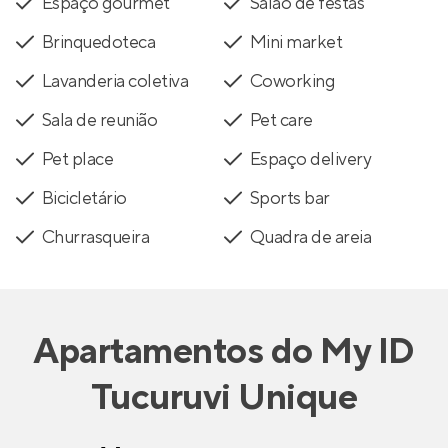
Espaço gourmet
Salão de festas
Brinquedoteca
Mini market
Lavanderia coletiva
Coworking
Sala de reunião
Pet care
Pet place
Espaço delivery
Bicicletário
Sports bar
Churrasqueira
Quadra de areia
Apartamentos
do
My ID
Tucuruvi Unique