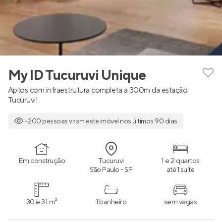
My ID Tucuruvi Unique
Aptos com infraestrutura completa a 300m da estação
Tucuruvi!
+200 pessoas viram este imóvel nos últimos 90 dias
Em construção
Tucuruvi
1 e 2 quartos
São Paulo - SP
até 1 suíte
30 e 31 m²
1 banheiro
sem vagas