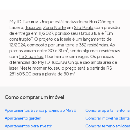
My ID Tucuruvi Unique está localizado na Rua Cônego
Ladeira,
Tucuruvi
,
Zona Norte
em
São Paulo
com previsão
de entrega em 11/2027, por isso seu status atual é “Em
construção”. O projeto da
Ideale
é um lançamento de
12/2024, composto por uma torre e 382 residências. As
plantas variam entre 30 e 31 m², sendo algumas residências
com
1 e 2 quartos
, 1 banheiro e sem vagas. Os principais
diferenciais do My ID Tucuruvi Unique são ampla área de
lazer. Neste momento, seu o preço está a partir de R$
281.605,00 para a planta de 30 m².
Como comprar um imóvel
Apartamentos à venda próximo ao Metrô
Comprar apartamento na 
Apartamento garden
Comprar imóvel na planta
Apartamentos para investir
Comprar terreno em lote