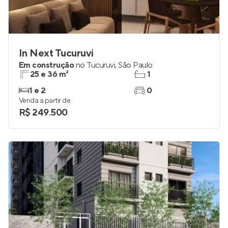
In Next Tucuruvi
Em construção
no
Tucuruvi
,
São Paulo
25 e 36 m²
1
1 e 2
0
Venda a partir de
R$ 249.500