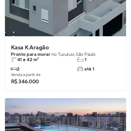
Kasa K Aragão
Pronto para morar
no
Tucuruvi
,
São Paulo
41 e 42 m²
1
2
até 1
Venda a partir de
R$ 346.000