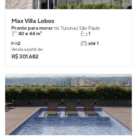
Max Villa Lobos
Pronto para morar
no
Tucuruvi
,
São Paulo
40 e 44 m²
1
2
até 1
Venda a partir de
R$ 301.682