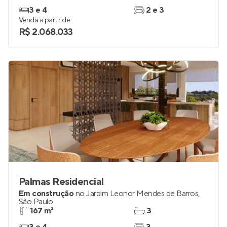
3 e 4
2 e 3
Venda a partir de
R$ 2.068.033
Palmas Residencial
Em construção
no
Jardim Leonor Mendes de Barros
,
São Paulo
167 m²
3