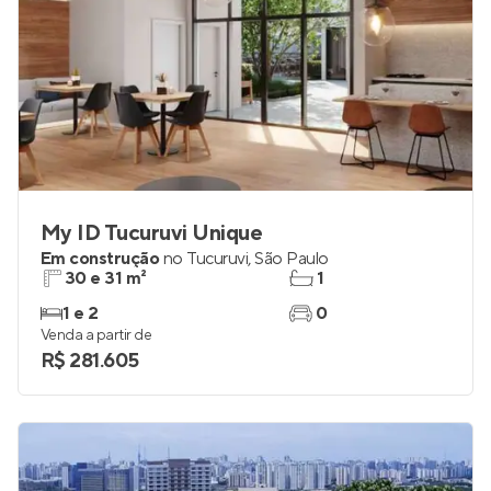
My ID Tucuruvi Unique
Em construção
no
Tucuruvi
,
São Paulo
30 e 31 m²
1
1 e 2
0
Venda a partir de
R$ 281.605