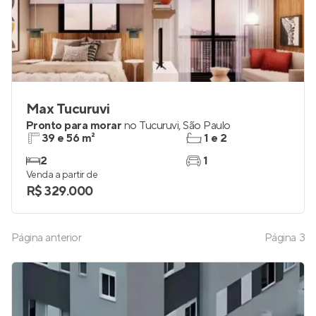
Max Tucuruvi
Pronto para morar
no
Tucuruvi
,
São Paulo
39 e 56 m²
1 e 2
2
1
Venda a partir de
R$ 329.000
Página anterior
Página
3