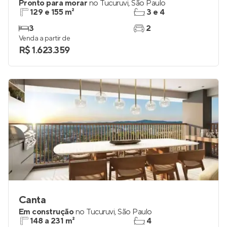
Pronto para morar
no
Tucuruvi
,
São Paulo
129 e 155 m²
3 e 4
3
2
Venda a partir de
R$ 1.623.359
Canta
Em construção
no
Tucuruvi
,
São Paulo
148 a 231 m²
4