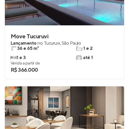
Move Tucuruvi
Lançamento
no
Tucuruvi
,
São Paulo
36 e 65 m²
1 e 2
1 e 3
até 1
Venda a partir de
R$ 366.000