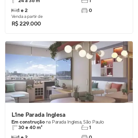
24 a 36 m²
1
1 e 2
0
Venda a partir de
R$ 229.000
L1ne Parada Inglesa
Em construção
na
Parada Inglesa
,
São Paulo
30 e 40 m²
1
1 e 2
0