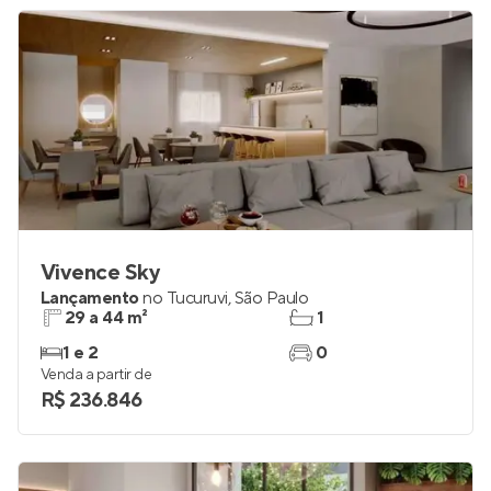
Vivence Sky
Lançamento
no
Tucuruvi
,
São Paulo
29 a 44 m²
1
1 e 2
0
Venda a partir de
R$ 236.846