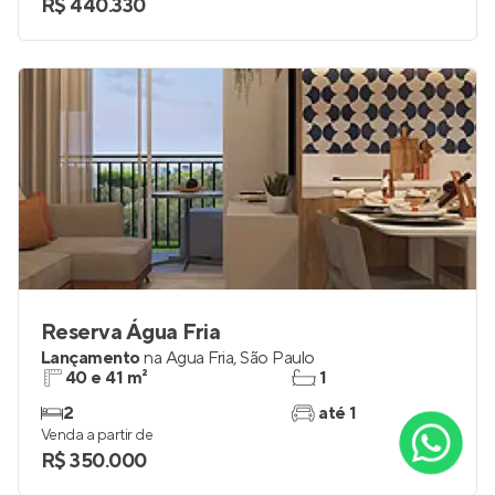
R$ 440.330
Reserva Água Fria
Lançamento
na
Água Fria
,
São Paulo
40 e 41 m²
1
2
até 1
Venda a partir de
R$ 350.000