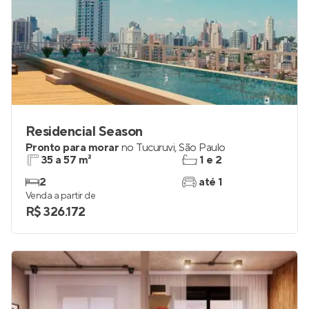
Residencial Season
Pronto para morar
no
Tucuruvi
,
São Paulo
35 a 57 m²
1 e 2
2
até 1
Venda a partir de
R$ 326.172