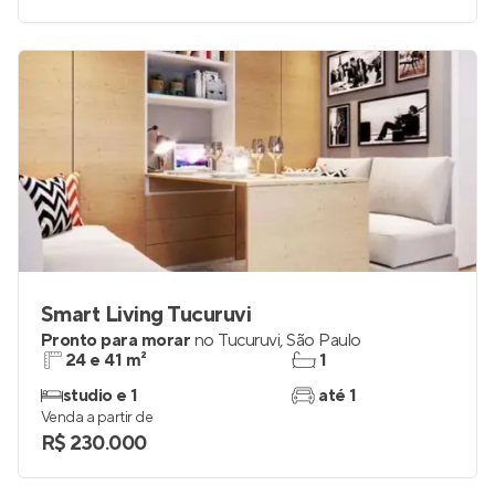
Smart Living Tucuruvi
Pronto para morar
no
Tucuruvi
,
São Paulo
24 e 41 m²
1
studio e 1
até 1
Venda a partir de
R$ 230.000