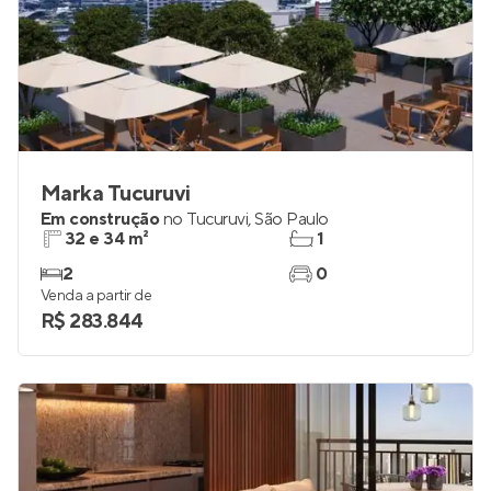
Marka Tucuruvi
Em construção
no
Tucuruvi
,
São Paulo
32 e 34 m²
1
2
0
Venda a partir de
R$ 283.844