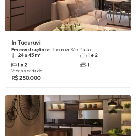
In Tucuruvi
Em construção
no
Tucuruvi
,
São Paulo
24 a 45 m²
1 e 2
1 e 2
1
Venda a partir de
R$ 250.000