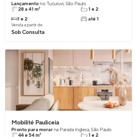
Lançamento
no
Tucuruvi
,
São Paulo
28 a 41 m²
1 e 2
1 e 2
até 1
Venda a partir de
Sob Consulta
Mobilité Pauliceia
Pronto para morar
na
Parada Inglesa
,
São Paulo
44 e 54 m²
1 e 2