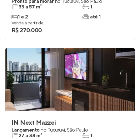
Pronto para morar
no
Tucuruvi
,
São Paulo
33 a 57 m²
1
1 e 2
até 1
Venda a partir de
R$ 270.000
IN Next Mazzei
Lançamento
no
Tucuruvi
,
São Paulo
27 a 38 m²
1