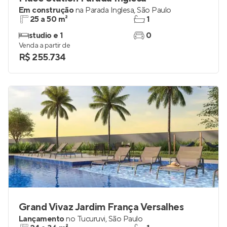
Em construção
na
Parada Inglesa
,
São Paulo
25 a 50 m²
1
studio e 1
0
Venda a partir de
R$ 255.734
Grand Vivaz Jardim França Versalhes
Lançamento
no
Tucuruvi
,
São Paulo