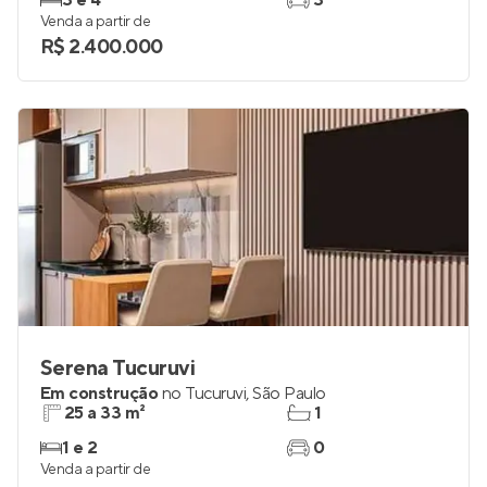
3 e 4
3
Venda a partir de
R$ 2.400.000
Serena Tucuruvi
Em construção
no
Tucuruvi
,
São Paulo
25 a 33 m²
1
1 e 2
0
Venda a partir de