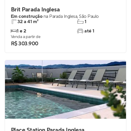
Brit Parada Inglesa
Em construção
na
Parada Inglesa
,
São Paulo
32 a 41 m²
1
1 e 2
até 1
Venda a partir de
R$ 303.900
Place Station Parada Inglesa