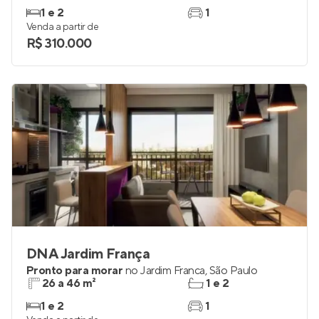
1 e 2
1
Venda a partir de
R$ 310.000
DNA Jardim França
Pronto para morar
no
Jardim Franca
,
São Paulo
26 a 46 m²
1 e 2
1 e 2
1