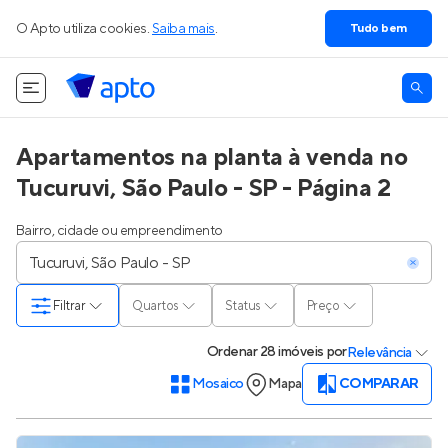
O Apto utiliza cookies.
Saiba mais
.
Tudo bem
Apartamentos na planta à venda no
Tucuruvi, São Paulo - SP - Página 2
Bairro, cidade ou empreendimento
Filtrar
Quartos
Status
Preço
Ordenar
28 imóveis
por
Relevância
Mosaico
Mapa
COMPARAR