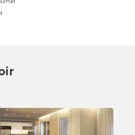
ourmet
d
oir