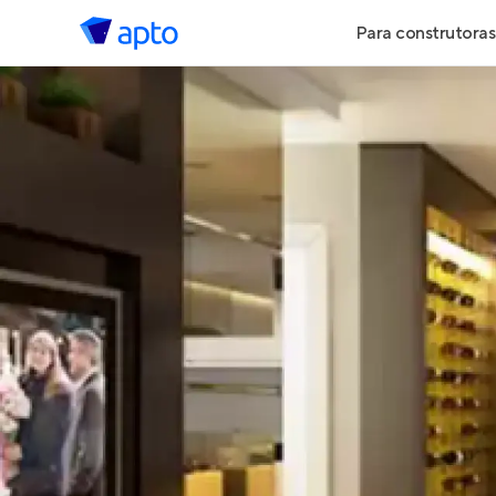
Para construtoras
Geração de 
Geração de Vi
Geração de 
Maiores Cons
Parcerias Imob
Anunciar Imó