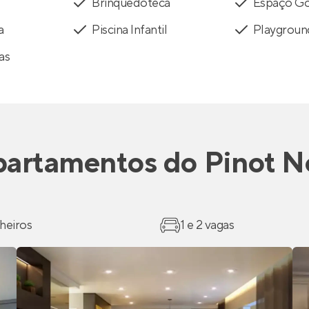
Brinquedoteca
Espaço G
a
Piscina Infantil
Playgroun
as
artamentos
do
Pinot N
heiros
1 e 2 vagas