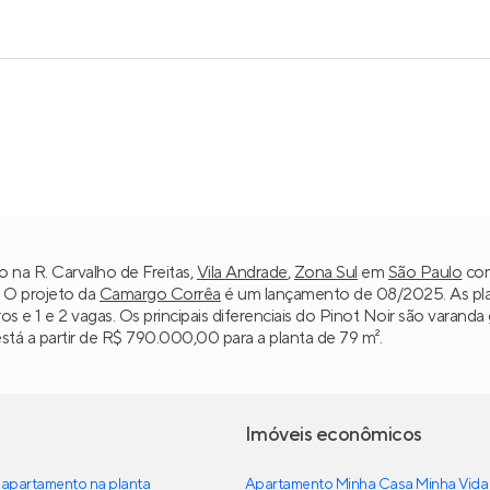
o na R. Carvalho de Freitas,
Vila Andrade
,
Zona Sul
em
São Paulo
com
. O projeto da
Camargo Corrêa
é um lançamento de 08/2025. As plan
ros e 1 e 2 vagas. Os principais diferenciais do Pinot Noir são varan
tá a partir de R$ 790.000,00 para a planta de 79 m².
Imóveis econômicos
apartamento na planta
Apartamento Minha Casa Minha Vida