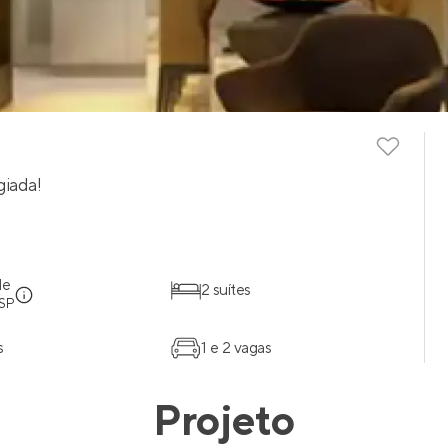
giada!
de
2 suítes
 SP
s
1 e 2 vagas
Projeto