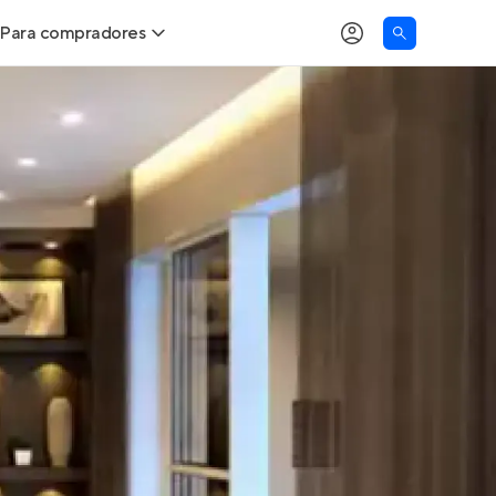
Para compradores
as
Buscar um imóvel novo
Calcule seu Poder de Compra
Comprar x Alugar
Correção do INCC
Simulador de Financiamento
Encontre um corretor