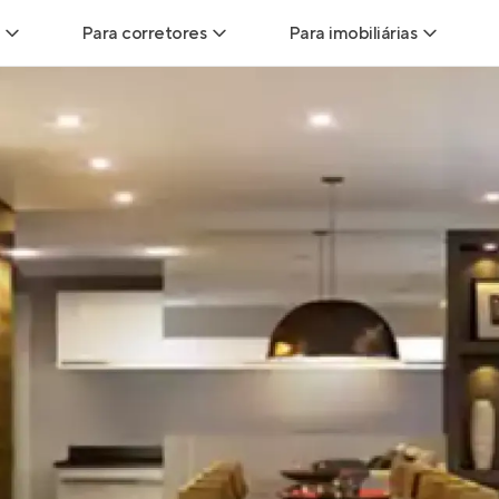
Para corretores
Para imobiliárias
Leads
Leads para Corretores
Leads para Imobiliári
sitas
Corretor+
Hub de imobiliárias
Vendas
Parcerias imobiliárias
Anunciar imóveis
trutoras
Hub de Corretores
iliárias
Perfil Verificado
veis
Anunciar imóveis