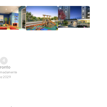
4
ronto
imadamente
ez 2029