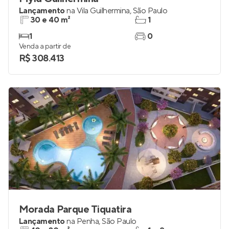
Lançamento
na
Vila Guilhermina
,
São Paulo
30 e 40 m²
1
1
0
Venda a partir de
R$ 308.413
Morada Parque Tiquatira
Lançamento
na
Penha
,
São Paulo