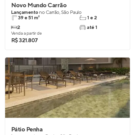
Novo Mundo Carrão
Lançamento
no
Carrão
,
São Paulo
39 e 51 m²
1 e 2
2
até 1
Venda a partir de
R$ 321.807
Pátio Penha