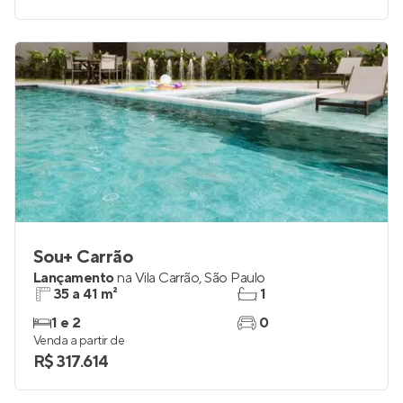
Sou+ Carrão
Lançamento
na
Vila Carrão
,
São Paulo
35 a 41 m²
1
1 e 2
0
Venda a partir de
R$ 317.614