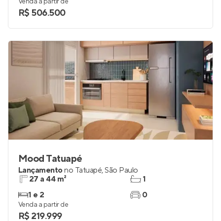
Venda a partir de
R$ 506.500
Mood Tatuapé
Lançamento
no
Tatuapé
,
São Paulo
27 a 44 m²
1
1 e 2
0
Venda a partir de
R$ 219.999