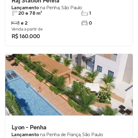
Raj Station Penha
Lançamento
na
Penha
,
São Paulo
20 e 78 m²
1
1 e 2
0
Venda a partir de
R$ 160.000
Lyon - Penha
Lançamento
na
Penha de França
,
São Paulo