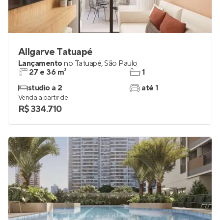
Allgarve Tatuapé
Lançamento
no
Tatuapé
,
São Paulo
27 e 36 m²
1
studio a 2
até 1
Venda a partir de
R$ 334.710