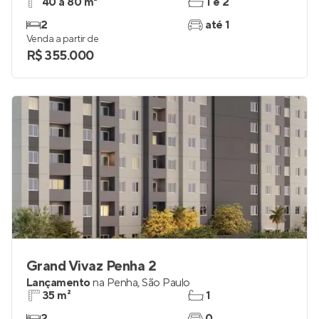
40 a 80 m²
1 e 2
2
até 1
Venda a partir de
R$ 355.000
Grand Vivaz Penha 2
Lançamento
na
Penha
,
São Paulo
35 m²
1
2
0