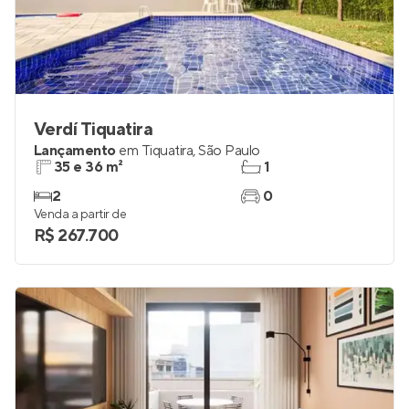
Verdí Tiquatira
Lançamento
em
Tiquatira
,
São Paulo
35 e 36 m²
1
2
0
Venda a partir de
R$ 267.700