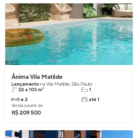
Ânima Vila Matilde
Lançamento
na
Vila Matilde
,
São Paulo
22 a 103 m²
1
1 e 2
até 1
Venda a partir de
R$ 209.500