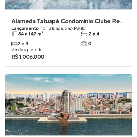
Alameda Tatuapé Condomínio Clube Residences
Lançamento
no
Tatuapé
,
São Paulo
84 a 147 m²
2 e 4
2 e 3
0
Venda a partir de
R$ 1.006.000