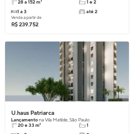
28 a 152 m²
1 e 2
1 a 3
até 2
Venda a partir de
R$ 239.752
U.haus Patriarca
Lançamento
na
Vila Matilde
,
São Paulo
20 e 33 m²
1