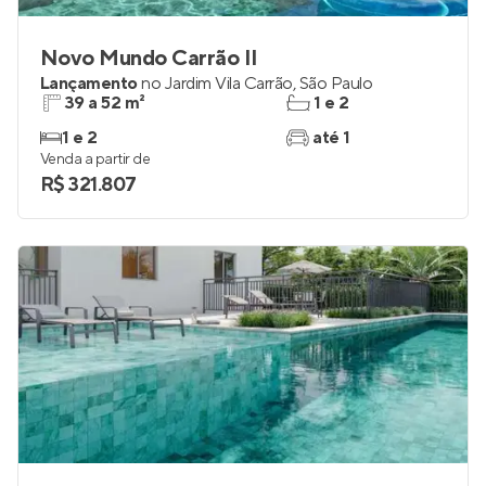
Novo Mundo Carrão II
Lançamento
no
Jardim Vila Carrão
,
São Paulo
39 a 52 m²
1 e 2
1 e 2
até 1
Venda a partir de
R$ 321.807