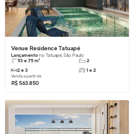
Venue Residence Tatuapé
Lançamento
no
Tatuapé
,
São Paulo
53 e 75 m²
2
2 e 3
1 e 2
Venda a partir de
R$ 563.850