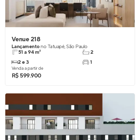
Venue 218
Lançamento
no
Tatuapé
,
São Paulo
51 a 94 m²
2
2 e 3
1
Venda a partir de
R$ 599.900