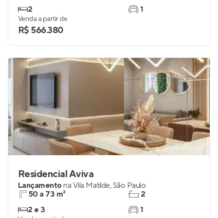
2
1
Venda a partir de
R$ 566.380
Residencial Aviva
Lançamento
na
Vila Matilde
,
São Paulo
50 a 73 m²
2
2 e 3
1