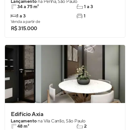
Lançamento
na
Penha
,
São Paulo
34 a 75 m²
1 a 3
1 a 3
1
Venda a partir de
R$ 315.000
Edifício Axia
Lançamento
na
Vila Carrão
,
São Paulo
48 m²
2