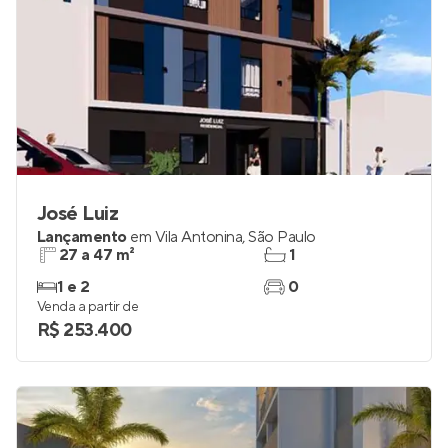
José Luiz
Lançamento
em
Vila Antonina
,
São Paulo
27 a 47 m²
1
1 e 2
0
Venda a partir de
R$ 253.400