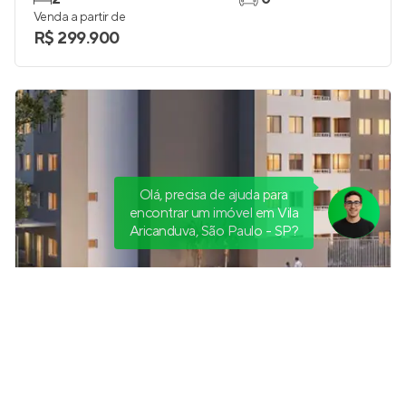
Venda a partir de
R$ 299.900
Olá, precisa de ajuda para
encontrar um imóvel em Vila
Aricanduva, São Paulo - SP?
Smart Cidade Patriarca
Lançamento
na
Cidade Patriarca
,
São Paulo
26 e 27 m²
1
1
0
Venda a partir de