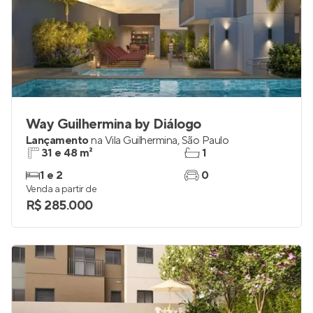
Way Guilhermina by Diálogo
Lançamento
na
Vila Guilhermina
,
São Paulo
31 e 48 m²
1
1 e 2
0
Venda a partir de
R$ 285.000