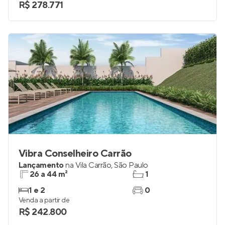
R$ 278.771
Vibra Conselheiro Carrão
Lançamento
na
Vila Carrão
,
São Paulo
26 a 44 m²
1
1 e 2
0
Venda a partir de
R$ 242.800