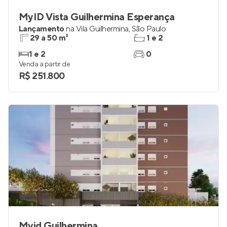
MyID Vista Guilhermina Esperança
Lançamento
na
Vila Guilhermina
,
São Paulo
29 a 50 m²
1 e 2
1 e 2
0
Venda a partir de
R$ 251.800
Myid Guilhermina