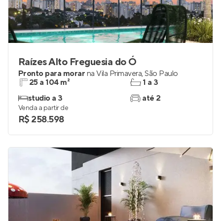
Raízes Alto Freguesia do Ó
Pronto para morar
na
Vila Primavera
,
São Paulo
25 a 104 m²
1 a 3
studio a 3
até 2
Venda a partir de
R$ 258.598