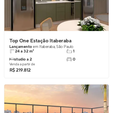
Top One Estação Itaberaba
Lançamento
em
Itaberaba
,
São Paulo
24 a 32 m²
1
studio a 2
0
Venda a partir de
R$ 219.812