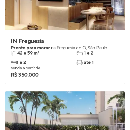
IN Freguesia
Pronto para morar
na
Freguesia do Ó
,
São Paulo
42 e 59 m²
1 e 2
1 e 2
até 1
Venda a partir de
R$ 350.000