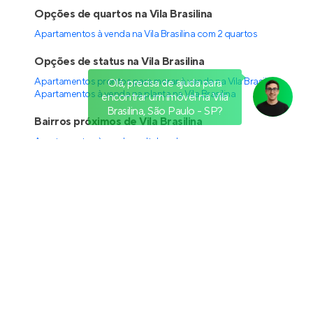
Vibra Estação Freguesia
Em construção
na
Freguesia do Ó
,
São Paulo
40 m²
1
2
1
Olá, precisa de ajuda para
Venda a partir de
encontrar um imóvel na Vila
R$ 437.000
Brasilina, São Paulo - SP?
Lift Estação Freguesia