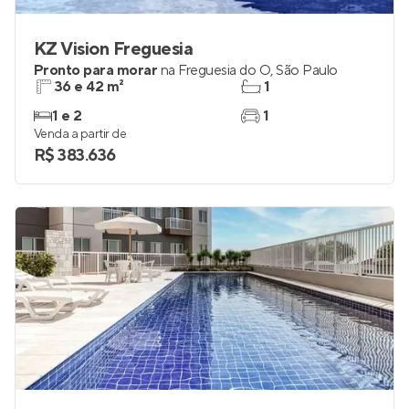
KZ Vision Freguesia
Pronto para morar
na
Freguesia do Ó
,
São Paulo
36 e 42 m²
1
1 e 2
1
Venda a partir de
R$ 383.636