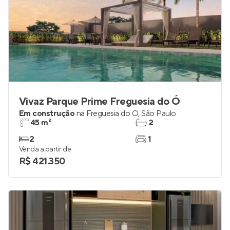
Vivaz Parque Prime Freguesia do Ó
Em construção
na
Freguesia do Ó
,
São Paulo
45 m²
2
2
1
Venda a partir de
R$ 421.350