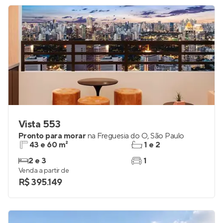
Vista 553
Pronto para morar
na
Freguesia do Ó
,
São Paulo
43 e 60 m²
1 e 2
2 e 3
1
Venda a partir de
R$ 395.149