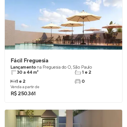
Fácil Freguesia
Lançamento
na
Freguesia do Ó
,
São Paulo
30 a 44 m²
1 e 2
1 e 2
0
Venda a partir de
R$ 250.361