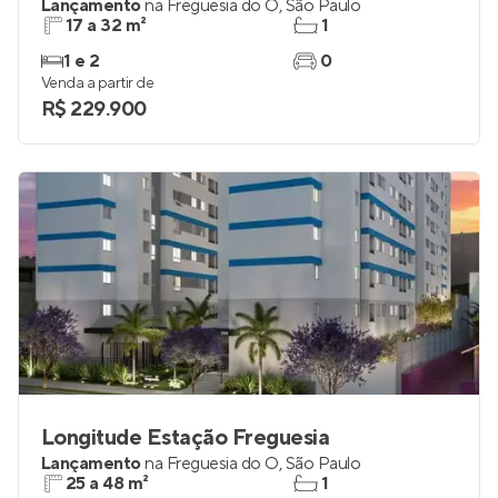
Lançamento
na
Freguesia do Ó
,
São Paulo
17 a 32 m²
1
1 e 2
0
Venda a partir de
R$ 229.900
Longitude Estação Freguesia
Lançamento
na
Freguesia do Ó
,
São Paulo
25 a 48 m²
1