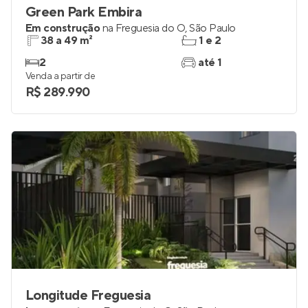
Green Park Embira
Em construção
na
Freguesia do Ó
,
São Paulo
38 a 49 m²
1 e 2
2
até 1
Venda a partir de
R$ 289.990
Longitude Freguesia