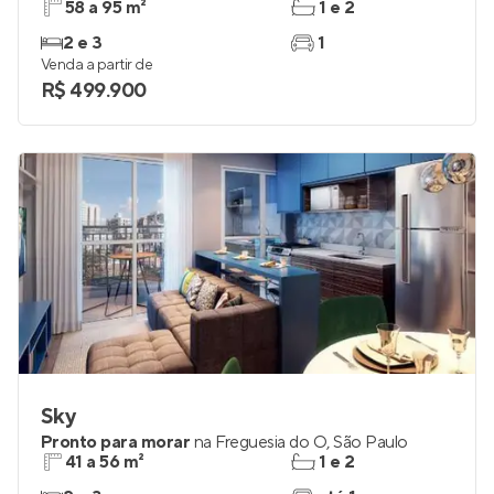
58 a 95 m²
1 e 2
2 e 3
1
Venda a partir de
R$ 499.900
Sky
Pronto para morar
na
Freguesia do Ó
,
São Paulo
41 a 56 m²
1 e 2