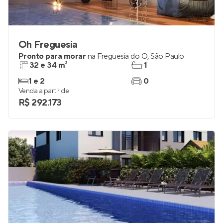
Oh Freguesia
Pronto para morar
na
Freguesia do Ó
,
São Paulo
32 e 34 m²
1
1 e 2
0
Venda a partir de
R$ 292.173