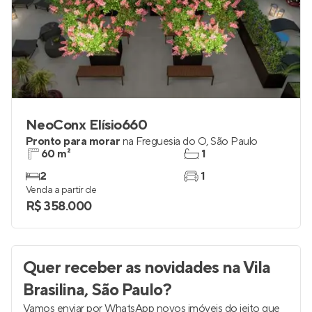
NeoConx Elísio660
Pronto para morar
na
Freguesia do Ó
,
São Paulo
60 m²
1
2
1
Venda a partir de
R$ 358.000
Quer receber as novidades
na Vila
Brasilina, São Paulo
?
Vamos enviar por WhatsApp novos imóveis do jeito que