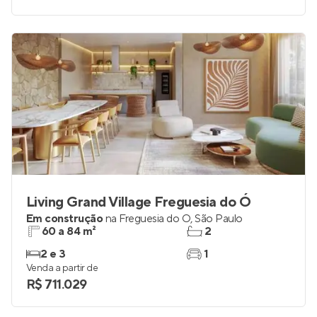
Living Grand Village Freguesia do Ó
Em construção
na
Freguesia do Ó
,
São Paulo
60 a 84 m²
2
2 e 3
1
Venda a partir de
R$ 711.029