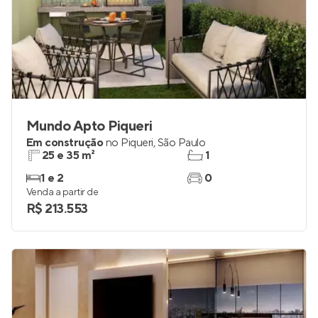
Mundo Apto Piqueri
Em construção
no
Piqueri
,
São Paulo
25 e 35 m²
1
1 e 2
0
Venda a partir de
R$ 213.553