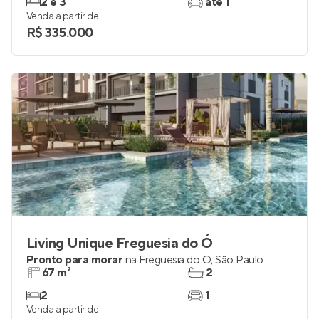
2 e 3
até 1
Venda a partir de
R$ 335.000
Living Unique Freguesia do Ó
Pronto para morar
na
Freguesia do Ó
,
São Paulo
67 m²
2
2
1
Venda a partir de