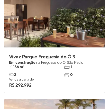
Vivaz Parque Freguesia do Ó 3
Em construção
na
Freguesia do Ó
,
São Paulo
36 m²
1
2
0
Venda a partir de
R$ 292.992