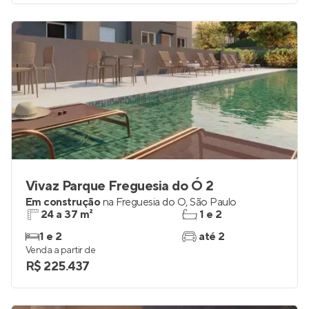
Vivaz Parque Freguesia do Ó 2
Em construção
na
Freguesia do Ó
,
São Paulo
24 a 37 m²
1 e 2
1 e 2
até 2
Venda a partir de
R$ 225.437