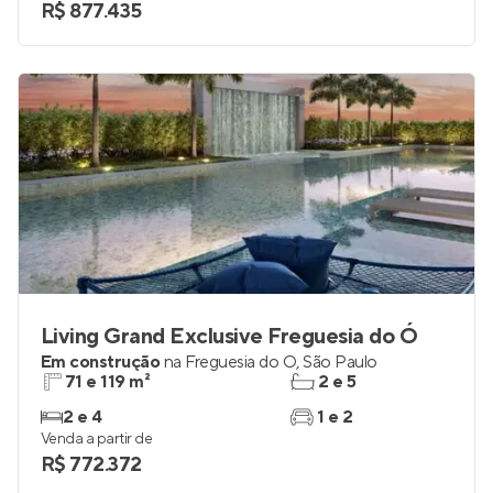
R$ 877.435
Living Grand Exclusive Freguesia do Ó
Em construção
na
Freguesia do Ó
,
São Paulo
71 e 119 m²
2 e 5
2 e 4
1 e 2
Venda a partir de
R$ 772.372