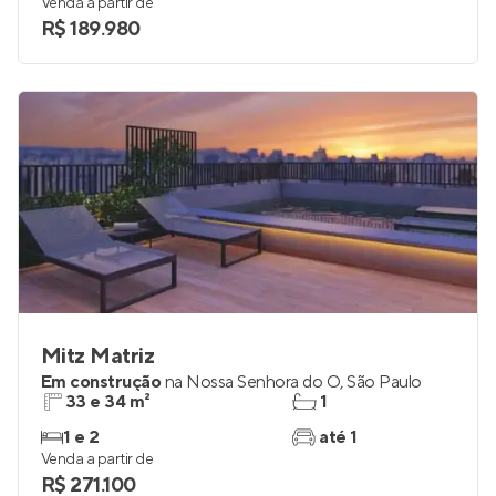
Venda a partir de
R$ 189.980
Mitz Matriz
Em construção
na
Nossa Senhora do Ó
,
São Paulo
33 e 34 m²
1
1 e 2
até 1
Venda a partir de
R$ 271.100