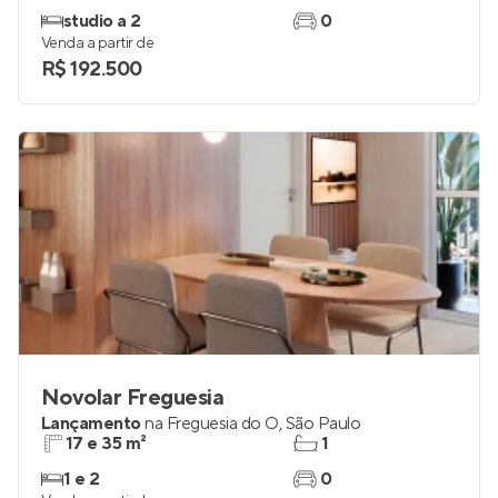
studio a 2
0
Venda a partir de
R$ 192.500
Novolar Freguesia
Lançamento
na
Freguesia do Ó
,
São Paulo
17 e 35 m²
1
1 e 2
0