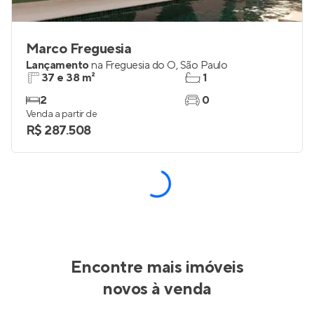
Marco Freguesia
Lançamento
na
Freguesia do Ó
,
São Paulo
37 e 38 m²
1
2
0
Venda a partir de
R$ 287.508