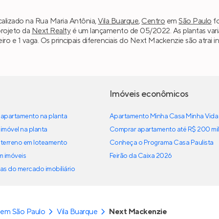
alizado na Rua Maria Antônia,
Vila Buarque
,
Centro
em
São Paulo
fo
projeto da
Next Realty
é um lançamento de 05/2022. As plantas vari
heiro e 1 vaga. Os principais diferenciais do Next Mackenzie são atrai
Imóveis econômicos
apartamento na planta
Apartamento Minha Casa Minha Vida
imóvel na planta
Comprar apartamento até R$ 200 mil
terreno em loteamento
Conheça o Programa Casa Paulista
em imóveis
Feirão da Caixa 2026
as do mercado imobiliário
 em São Paulo
Vila Buarque
Next Mackenzie