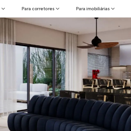
Para corretores
Para imobiliárias
Leads
Leads para Corretores
Leads para Imobiliári
sitas
Corretor+
Hub de imobiliárias
Vendas
Parcerias imobiliárias
Anunciar imóveis
trutoras
Hub de Corretores
iliárias
Perfil Verificado
veis
Anunciar imóveis