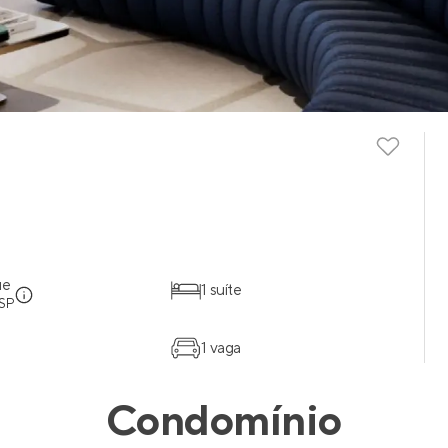
ue
1 suíte
 SP
1 vaga
Condomínio