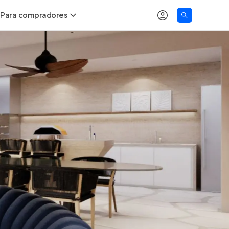
Para compradores
as
Buscar um imóvel novo
Calcule seu Poder de Compra
Comprar x Alugar
Correção do INCC
Simulador de Financiamento
Encontre um corretor