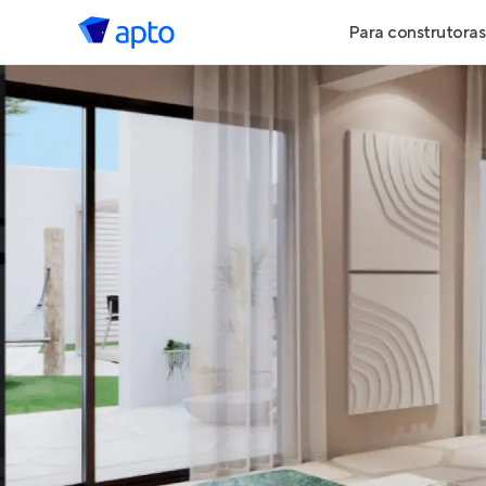
Para construtoras
Geração de 
Geração de Vi
Geração de 
Maiores Cons
Parcerias Imob
Anunciar Imó