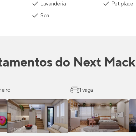
Lavanderia
Pet place
Spa
tamentos
do
Next Mack
heiro
1 vaga