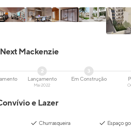
Next Mackenzie
2
3
çamento
Lançamento
Em Construção
P
Mai 2022
O
Convívio e Lazer
Churrasqueira
Espaço g