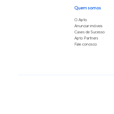
Quem somos
O Apto
Anunciar imóveis
Cases de Sucesso
Apto Partners
Fale conosco
Política de Privacidade
Termos de Serviço
Termos d
© 2015 - 2026
Apto Tecnologia Ltda.
Todos os dire
Feito no Brasil