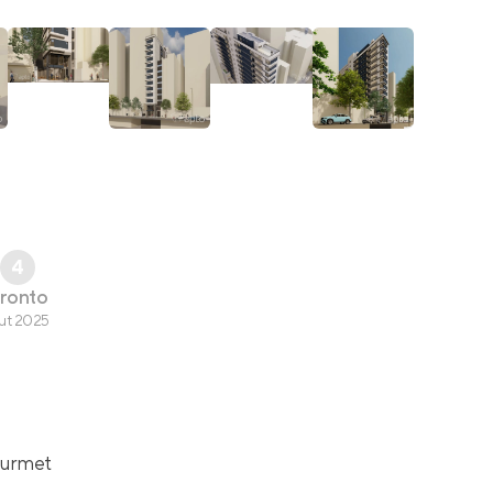
4
ronto
ut 2025
ourmet