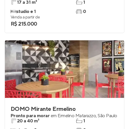
17 a 31 m²
1
studio e 1
0
Venda a partir de
R$ 215.000
DOMO Mirante Ermelino
Pronto para morar
em
Ermelino Matarazzo
,
São Paulo
20 a 40 m²
1