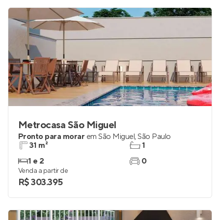
Metrocasa São Miguel
Pronto para morar
em
São Miguel
,
São Paulo
31 m²
1
1 e 2
0
Venda a partir de
R$ 303.395