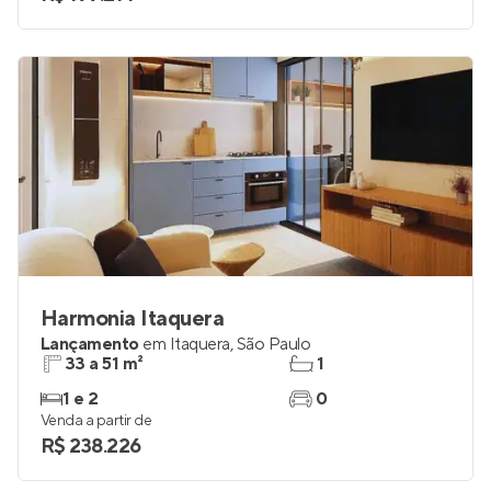
Harmonia Itaquera
Lançamento
em
Itaquera
,
São Paulo
33 a 51 m²
1
1 e 2
0
Venda a partir de
R$ 238.226