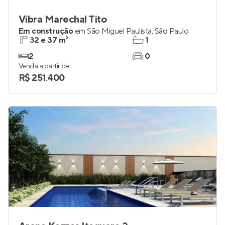
Vibra Marechal Tito
Em construção
em
São Miguel Paulista
,
São Paulo
32 e 37 m²
1
2
0
Venda a partir de
R$ 251.400