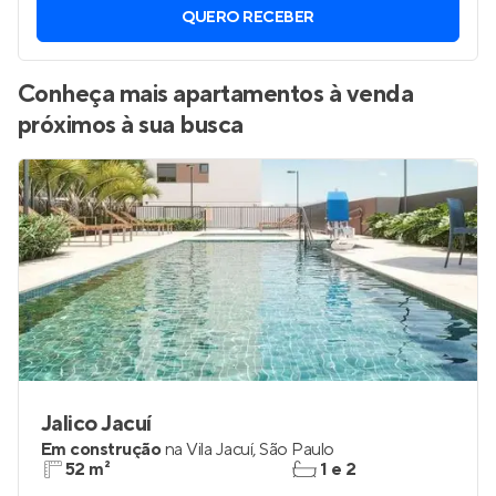
QUERO RECEBER
Conheça mais apartamentos à venda
próximos à sua busca
Jalico Jacuí
Em construção
na
Vila Jacuí
,
São Paulo
52 m²
1 e 2