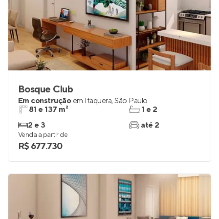
Bosque Club
Em construção
em
Itaquera
,
São Paulo
81 e 137 m²
1 e 2
2 e 3
até 2
Venda a partir de
R$ 677.730