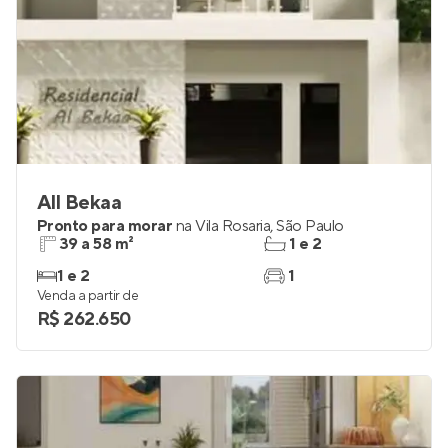
All Bekaa
Pronto para morar
na
Vila Rosaria
,
São Paulo
39 a 58 m²
1 e 2
1 e 2
1
Venda a partir de
R$ 262.650