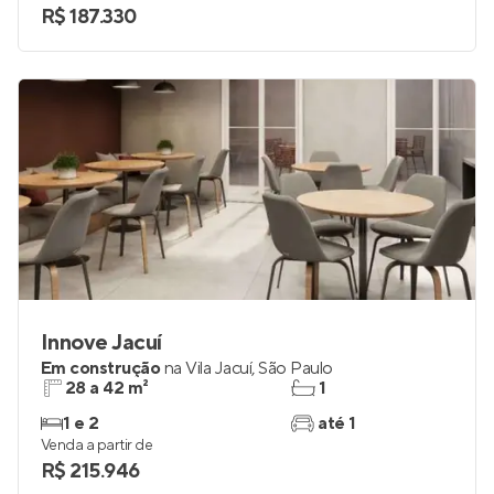
R$ 187.330
Innove Jacuí
Em construção
na
Vila Jacuí
,
São Paulo
28 a 42 m²
1
1 e 2
até 1
Venda a partir de
R$ 215.946