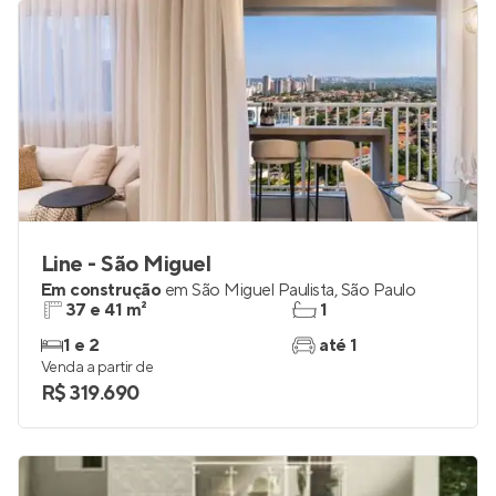
Line - São Miguel
Em construção
em
São Miguel Paulista
,
São Paulo
37 e 41 m²
1
1 e 2
até 1
Venda a partir de
R$ 319.690