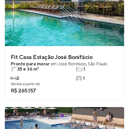
Fit Casa Estação José Bonifácio
Pronto para morar
em
José Bonifacio
,
São Paulo
35 e 36 m²
1
2
1
Venda a partir de
R$ 265.157