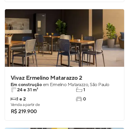
Vivaz Ermelino Matarazzo 2
Em construção
em
Ermelino Matarazzo
,
São Paulo
24 e 31 m²
1
1 e 2
0
Venda a partir de
R$ 219.900