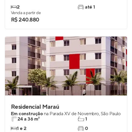
2
até 1
Venda a partir de
R$ 240.880
Residencial Maraú
Em construção
na
Parada XV de Novembro
,
São Paulo
24 a 36 m²
1
1 e 2
0