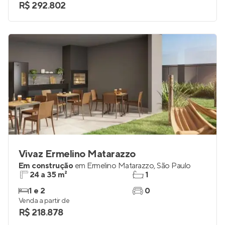
R$ 292.802
Vivaz Ermelino Matarazzo
Em construção
em
Ermelino Matarazzo
,
São Paulo
24 a 35 m²
1
1 e 2
0
Venda a partir de
R$ 218.878