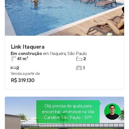
Link Itaquera
Em construção
em
Itaquera
,
São Paulo
41 m²
2
2
1
Venda a partir de
R$ 319.130
Olá, precisa de ajuda para
encontrar um imóvel na Vila
Carolina, São Paulo - SP?