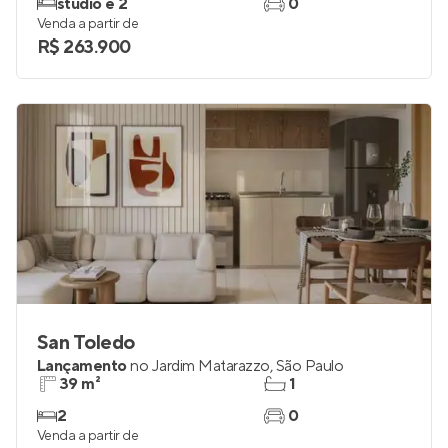
studio e 2
0
Venda a partir de
R$ 263.900
San Toledo
Lançamento
no
Jardim Matarazzo
,
São Paulo
39 m²
1
2
0
Venda a partir de