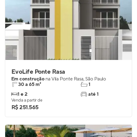
EvoLife Ponte Rasa
Em construção
na
Vila Ponte Rasa
,
São Paulo
30 a 65 m²
1
1 e 2
até 1
Venda a partir de
R$ 251.565