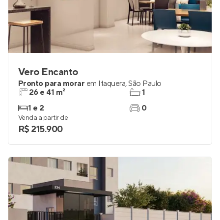
Vero Encanto
Pronto para morar
em
Itaquera
,
São Paulo
26 e 41 m²
1
1 e 2
0
Venda a partir de
R$ 215.900