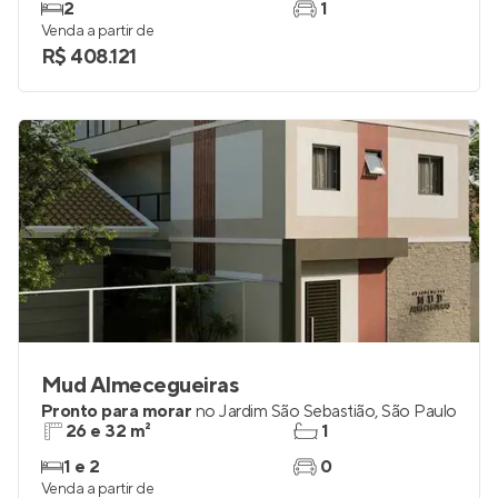
2
1
Venda a partir de
R$ 408.121
Mud Almecegueiras
Pronto para morar
no
Jardim São Sebastião
,
São Paulo
26 e 32 m²
1
1 e 2
0
Venda a partir de