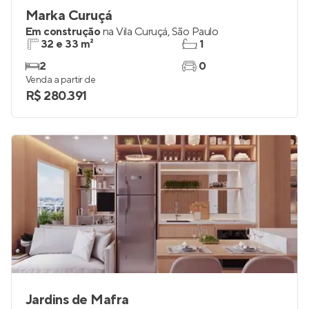
Marka Curuçá
Em construção
na
Vila Curuçá
,
São Paulo
32 e 33 m²
1
2
0
Venda a partir de
R$ 280.391
Jardins de Mafra