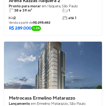
Arena Kazzas Itaquera 2
Pronto para morar
em
Itaquera
,
São Paulo
38 e 39 m²
1
2
até 1
Venda a partir de
R$ 295.682
R$ 289.000
2%
Metrocasa Ermelino Matarazzo
Lançamento
em
Ermelino Matarazzo
,
São Paulo