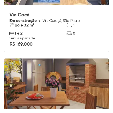
Via Cocá
Em construção
na
Vila Curuçá
,
São Paulo
26 e 32 m²
1
1 e 2
0
Venda a partir de
R$ 169.000