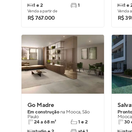
1 e 2
1
1 e 
Venda a partir de
Venda a 
R$ 767.000
R$ 39
Go Madre
Salva
Em construção
na
Mooca
,
São
Pronto
Paulo
Mooca
24 a 68 m²
1 e 2
30 
studio e 2
até 1
stud