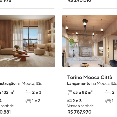
6.972
R$ 290.010
Torino Mooca Città
nstrução
na
Mooca
,
São
Lançamento
na
Mooca
,
São
a 132 m²
2 e 3
63 a 82 m²
2
4
1 e 2
2 e 3
1
partir de
Venda a partir de
0.881
R$ 787.970