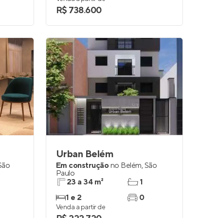
R$ 738.600
Urban Belém
São
Em construção
no
Belém
,
São
Paulo
23 a 34 m²
1
1 e 2
0
Venda a partir de