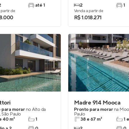
2
até 1
2
1
partir de
Venda a partir de
8.000
R$ 1.018.271
ttori
Madre 914 Mooca
 para morar
no
Alto da
Pronto para morar
na
Moo
,
São Paulo
Paulo
e 40 m²
1
38 e 67 m²
1 
io a 2
0
2
0