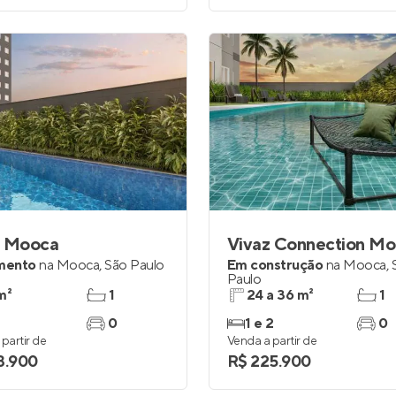
z Mooca
Vivaz Connection M
mento
na
Mooca
,
São Paulo
Em construção
na
Mooca
,
Paulo
m²
1
24 a 36 m²
1
0
1 e 2
0
partir de
Venda a partir de
3.900
R$ 225.900