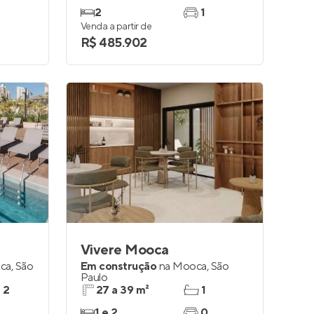
2
1
Venda a partir de
R$ 485.902
Vivere Mooca
ca
,
São
Em construção
na
Mooca
,
São
Paulo
e 2
27 a 39 m²
1
1 e 2
0