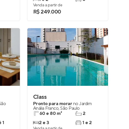
Venda a partir de
R$ 249.000
Class
São
Pronto para morar
no
Jardim
Anália Franco
,
São Paulo
60 e 80 m²
2
é 1
2 e 3
1 e 2
Venda a partir de