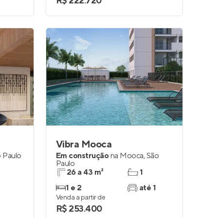
R$ 222.720
Vibra Mooca
 Paulo
Em construção
na
Mooca
,
São
Paulo
26 a 43 m²
1
1 e 2
até 1
Venda a partir de
R$ 253.400