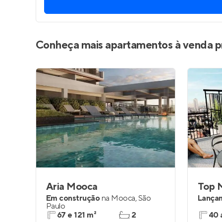
Entrar no Pa
Conheça mais apartamentos à venda p
Aria Mooca
Top 
Em construção
na
Mooca
,
São
Lança
Paulo
67 e 121 m²
2
40 