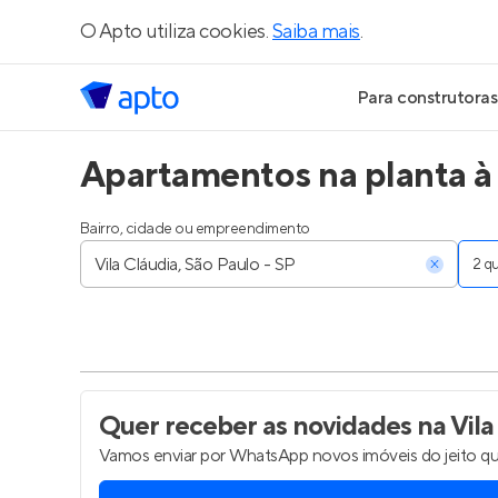
O Apto utiliza cookies.
Saiba mais
.
Para construtoras
Apartamentos na planta à 
Geração de Le
Geração de Vis
Bairro, cidade ou empreendimento
2 
Geração de Ve
Maiores Const
Parcerias Imobi
Quer receber as novidades
na Vila
Vamos enviar por WhatsApp novos imóveis do jeito qu
Anunciar Imóve