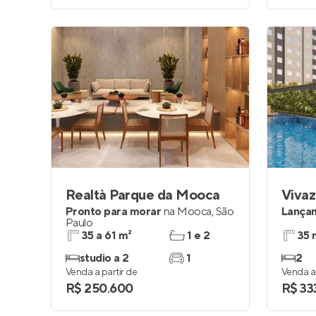
Realtà Parque da Mooca
Viva
Pronto para morar
na
Mooca
,
São
Lança
Paulo
35 a 61 m²
1 e 2
35 
studio a 2
1
2
Venda a partir de
Venda a 
R$ 250.600
R$ 33