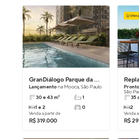
Últim
GranDiálogo Parque da Mooca Home Spaces
Repl
Lançamento
na
Mooca
,
São Paulo
Pronto
São Pa
30 e 43 m²
1
35 
1 e 2
0
2
Venda a partir de
Venda a 
R$ 319.000
R$ 29