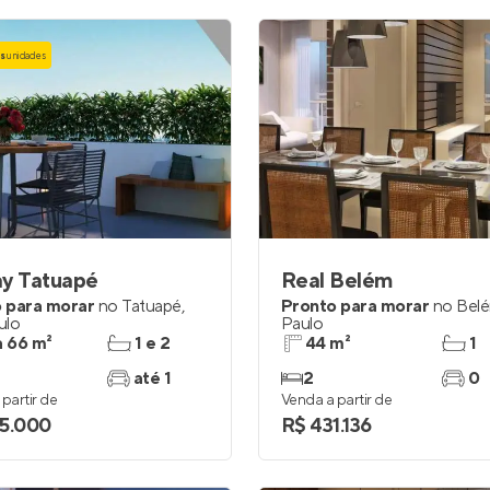
as
unidades
ay Tatuapé
Real Belém
 para morar
no
Tatuapé
,
Pronto para morar
no
Bel
ulo
Paulo
a 66 m²
1 e 2
44 m²
1
até 1
2
0
partir de
Venda a partir de
5.000
R$ 431.136