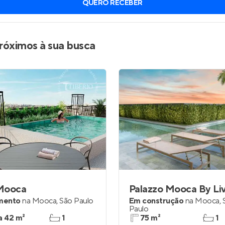
QUERO RECEBER
inel de Clientes
Entrar no Painel de Clientes
Entrar no Apto
róximos à sua busca
Mooca
Palazzo Mooca By Li
mento
na
Mooca
,
São Paulo
Em construção
na
Mooca
,
Paulo
a 42 m²
1
75 m²
1