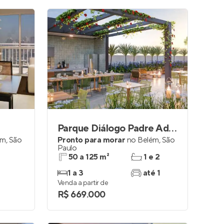
Parque Diálogo Padre Adelino
ém
,
São
Pronto para morar
no
Belém
,
São
Paulo
50 a 125 m²
1 e 2
1 a 3
até 1
Venda a partir de
R$ 669.000