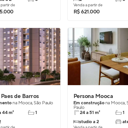
partir de
Venda a partir de
5.000
R$ 621.000
 Paes de Barros
Persona Mooca
mento
na
Mooca
,
São Paulo
Em construção
na
Mooca
,
Paulo
a 44 m²
1
24 a 51 m²
1
2
studio a 2
at
partir de
Venda a partir de