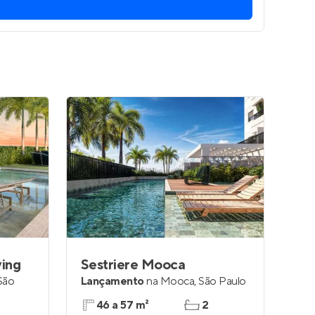
Entrar no Apto
ving
Sestriere Mooca
São
Lançamento
na
Mooca
,
São Paulo
46 a 57 m²
2