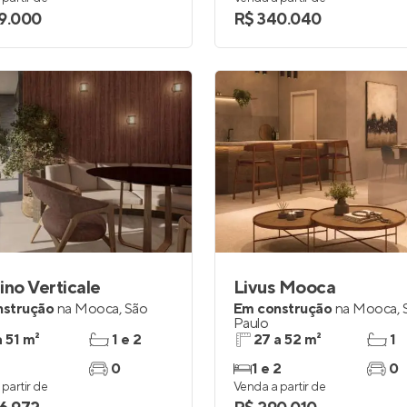
9.000
R$ 340.040
ino Verticale
Livus Mooca
nstrução
na
Mooca
,
São
Em construção
na
Mooca
,
Paulo
a 51 m²
1 e 2
27 a 52 m²
1
0
1 e 2
0
partir de
Venda a partir de