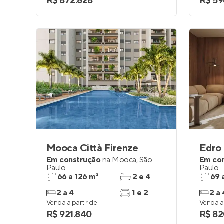
R$ 872.828
R$ 59
Mooca Città Firenze
Edro
Em construção
na
Mooca
,
São
Em co
Paulo
Paulo
66 a 126 m²
2 e 4
69 
2 a 4
1 e 2
2 a 
Venda a partir de
Venda a 
R$ 921.840
R$ 82