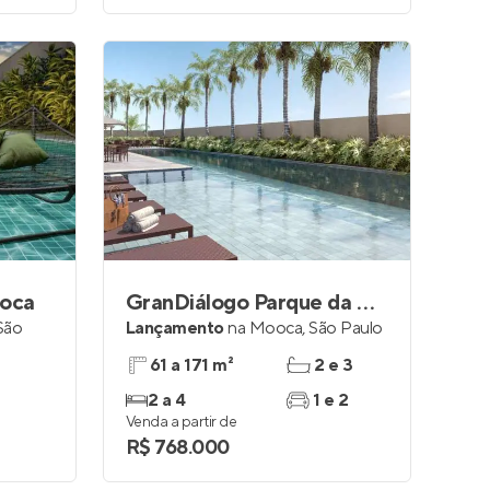
ooca
GranDiálogo Parque da Mooca Residences
São
Lançamento
na
Mooca
,
São Paulo
61 a 171 m²
2 e 3
2 a 4
1 e 2
Venda a partir de
R$ 768.000