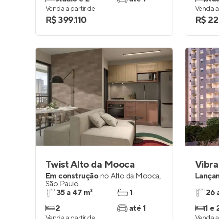
Venda a partir de
Venda a 
R$ 399.110
R$ 22
Twist Alto da Mooca
Vibra
Em construção
no
Alto da Mooca
,
Lança
São Paulo
35 a 47 m²
1
26 
2
até 1
1 e 
Venda a partir de
Venda a 