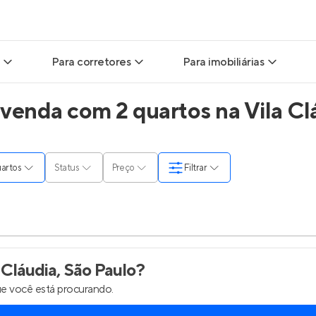
Para corretores
Para imobiliárias
venda com 2 quartos na Vila Clá
ads
Leads para Corretores
Leads para Imobiliárias
itas
Corretor+
Hub de imobiliárias
quartos
Status
Preço
Filtrar
ndas
Parcerias imobiliárias
Anunciar imóveis
rutoras
Hub de Corretores
Entrar no Painel de 
liárias
Perfil Verificado
 Cláudia, São Paulo
?
e você está procurando.
is
Anunciar imóveis