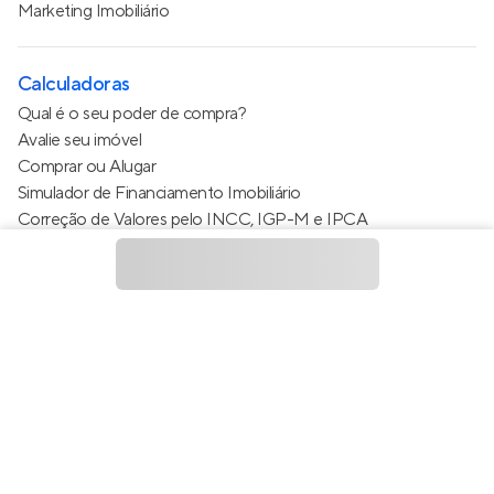
Marketing Imobiliário
Calculadoras
Qual é o seu poder de compra?
Avalie seu imóvel
Comprar ou Alugar
Simulador de Financiamento Imobiliário
Correção de Valores pelo INCC, IGP-M e IPCA
Estimativa de valor do condomínio
Calculo do metro quadrado (m²)
Política de Privacidade
Termos de Serviço
Termos de Uso
© 2015 - 2026
Apto Tecnologia Ltda.
Todos os direitos
reservados
Feito no Brasil