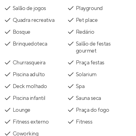
Salão de jogos
Playground
Quadra recreativa
Pet place
Bosque
Redário
Brinquedoteca
Salão de festas
gourmet
Churrasqueira
Praça festas
Piscina adulto
Solarium
Deck molhado
Spa
Piscina infantil
Sauna seca
Lounge
Praça do fogo
Fitness externo
Fitness
Coworking