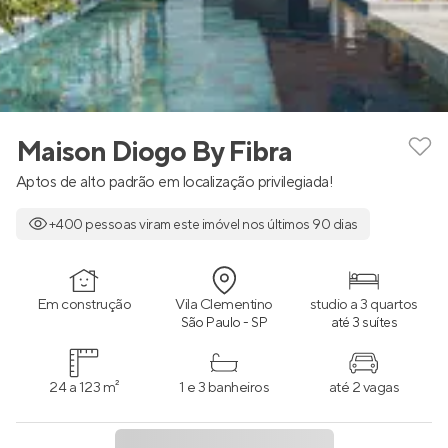
Maison Diogo By Fibra
Aptos de alto padrão em localização privilegiada!
+400 pessoas viram este imóvel nos últimos 90 dias
Em construção
Vila Clementino
studio a 3 quartos
São Paulo - SP
até 3 suítes
24 a 123 m²
1 e 3 banheiros
até 2 vagas