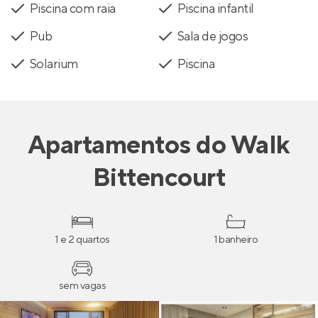
Piscina com raia
Piscina infantil
Pub
Sala de jogos
Solarium
Piscina
Apartamentos
do
Walk
Bittencourt
1 e 2 quartos
1 banheiro
sem vagas