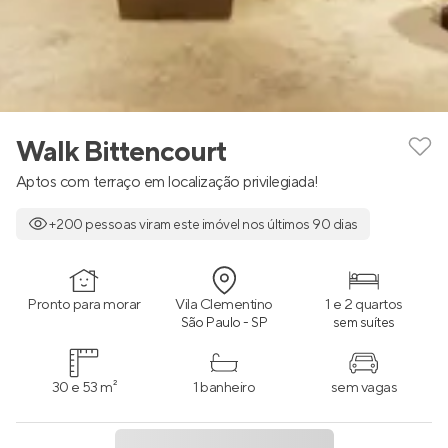
Walk Bittencourt
Aptos com terraço em localização privilegiada!
+200 pessoas viram este imóvel nos últimos 90 dias
Pronto para morar
Vila Clementino
1 e 2 quartos
São Paulo - SP
sem suítes
30 e 53 m²
1 banheiro
sem vagas