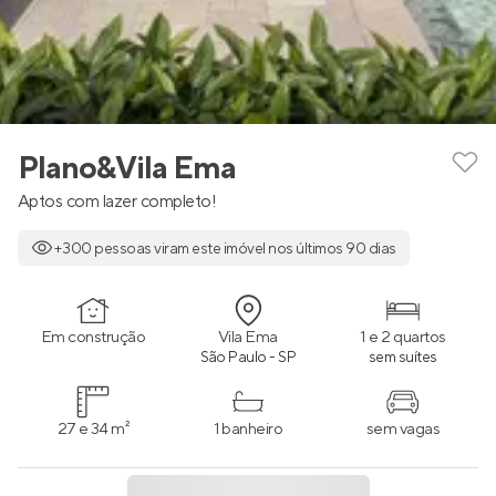
Plano&Vila Ema
Aptos com lazer completo!
+300 pessoas viram este imóvel nos últimos 90 dias
Em construção
Vila Ema
1 e 2 quartos
São Paulo - SP
sem suítes
27 e 34 m²
1 banheiro
sem vagas