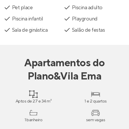
Pet place
Piscina adulto
Piscina infantil
Playground
Sala de ginástica
Salão de festas
Apartamentos
do
Plano&Vila Ema
Aptos de 27 e 34 m²
1 e 2 quartos
1 banheiro
sem vagas