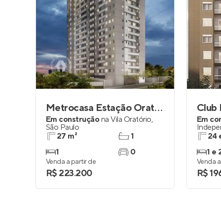
Metrocasa Estação Oratório
Club
Em construção
na
Vila Oratório
,
Em co
São Paulo
Indepe
27 m²
1
24 
1
0
1 e 
Venda a partir de
Venda a 
R$ 223.200
R$ 19