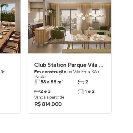
Club Station Parque Vila Ema
São
Em construção
na
Vila Ema
,
São
Paulo
58 a 88 m²
2
2 e 3
1 e 2
Venda a partir de
R$ 814.000