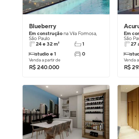
Blueberry
Acuru
Em construção
na
Vila Formosa
,
Em co
São Paulo
São Pa
24 e 32 m²
1
27 
studio e 1
0
stud
Venda a partir de
Venda a 
R$ 240.000
R$ 29