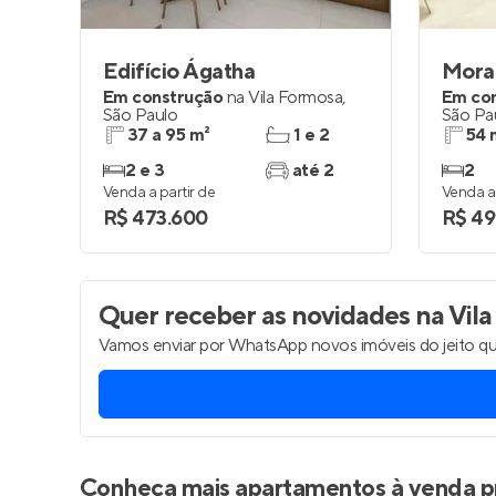
Edifício Ágatha
Morad
Em construção
na
Vila Formosa
,
Em co
São Paulo
São Pa
37 a 95 m²
1 e 2
54 
2 e 3
até 2
2
Venda a partir de
Venda a 
R$ 473.600
R$ 49
Quer receber as novidades
na Vila
Vamos enviar por WhatsApp novos imóveis do jeito qu
Conheça mais apartamentos à venda p