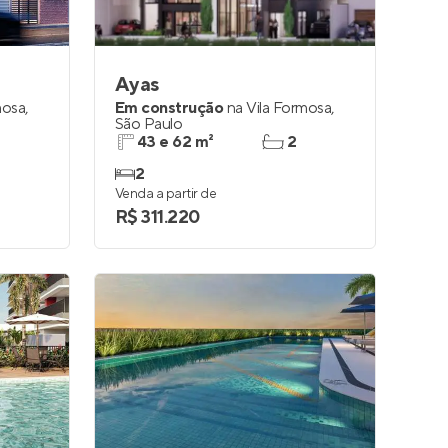
Ayas
mosa
,
Em construção
na
Vila Formosa
,
São Paulo
43 e 62 m²
2
2
Venda a partir de
R$ 311.220