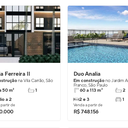
a Ferreira II
Duo Analia
nstrução
na
Vila Carrão
,
São
Em construção
no
Jardim A
Franco
,
São Paulo
a 50 m²
1
60 a 113 m²
2
io a 2
2 e 3
1
partir de
Venda a partir de
0.000
R$ 748.156