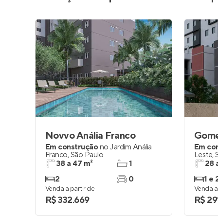
Novvo Anália Franco
Gom
Em construção
no
Jardim Anália
Em co
Franco
,
São Paulo
Leste
,
38 a 47 m²
1
28 
2
0
1 e 
Venda a partir de
Venda a 
R$ 332.669
R$ 29