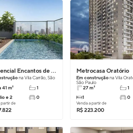
Residencial Encantos de Elisa
Metrocasa Oratório
nstrução
na
Vila Carrão
,
São
Em construção
na
Vila Orat
São Paulo
a 41 m²
1
27 m²
1
io e 2
0
1
0
partir de
Venda a partir de
7.822
R$ 223.200