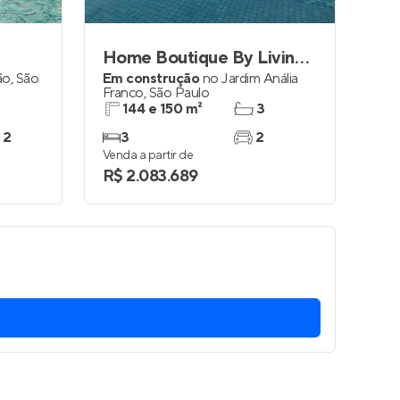
Home Boutique By Living Anália Franco
ão
,
São
Em construção
no
Jardim Anália
Franco
,
São Paulo
144 e 150 m²
3
 2
3
2
Venda a partir de
R$ 2.083.689