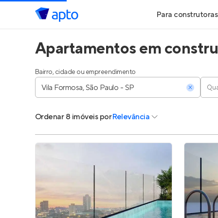
Para construtoras
Apartamentos em construç
Geração de Le
Geração de Vis
Bairro, cidade ou empreendimento
Qua
Geração de Ve
Ordenar
8 imóveis
por
Relevância
Maiores Const
Parcerias Imobi
Anunciar Imóve
Entrar no Pa