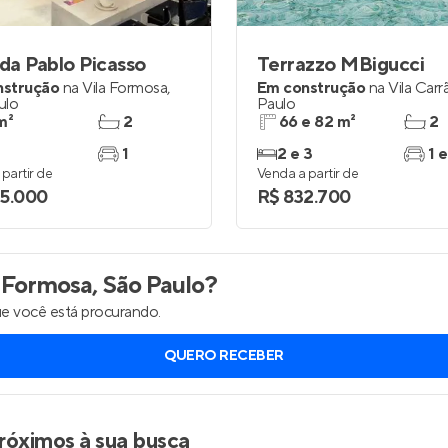
a Pablo Picasso
Terrazzo MBigucci
nstrução
na
Vila Formosa
,
Em construção
na
Vila Carr
ulo
Paulo
m²
2
66 e 82 m²
2
1
2 e 3
1 e
partir de
Venda a partir de
5.000
R$ 832.700
 Formosa, São Paulo
?
e você está procurando.
QUERO RECEBER
róximos à sua busca