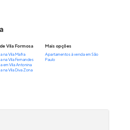
Up Estação São Lucas
,
São
Em construção
no
Parque São
Lucas
,
São Paulo
26 a 43 m²
1
studio a 2
até 1
Venda a partir de
R$ 229.000