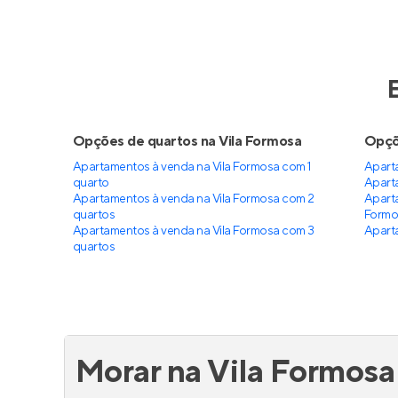
Upside View
Terra
Em construção
na
Vila Ema
,
São
Em co
Paulo
Paulo
42 a 92 m²
1 e 2
43 
2 e 3
1 e 2
2
Venda a partir de
Venda a 
R$ 404.044
R$ 35