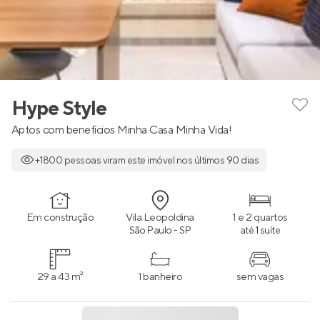
Hype Style
Aptos com benefícios Minha Casa Minha Vida!
+1800 pessoas viram este imóvel nos últimos 90 dias
Em construção
Vila Leopoldina
1 e 2 quartos
São Paulo - SP
até 1 suíte
29 a 43 m²
1 banheiro
sem vagas