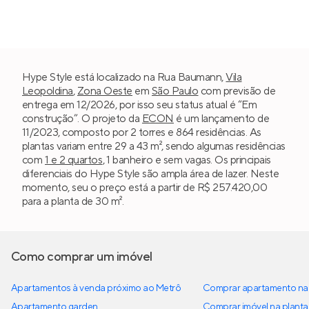
Hype Style está localizado na Rua Baumann,
Vila
Leopoldina
,
Zona Oeste
em
São Paulo
com previsão de
entrega em 12/2026, por isso seu status atual é “Em
construção”. O projeto da
ECON
é um lançamento de
11/2023, composto por 2 torres e 864 residências. As
plantas variam entre 29 a 43 m², sendo algumas residências
com
1 e 2 quartos
, 1 banheiro e sem vagas. Os principais
diferenciais do Hype Style são ampla área de lazer. Neste
momento, seu o preço está a partir de R$ 257.420,00
para a planta de 30 m².
Como comprar um imóvel
Apartamentos à venda próximo ao Metrô
Comprar apartamento na 
Apartamento garden
Comprar imóvel na planta