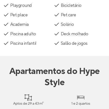
Playground
Bicicletário
Pet place
Pet care
Academia
Solário
Piscina adulto
Deck molhado
Piscina infantil
Salão de jogos
Apartamentos
do
Hype
Style
Aptos de 29 a 43 m²
1 e 2 quartos