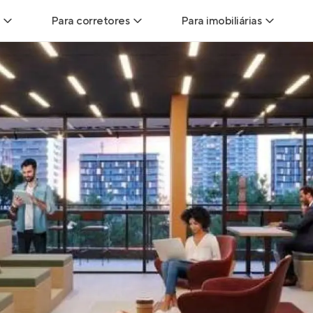
Para corretores
Para imobiliárias
Leads
Leads para Corretores
Leads para Imobiliári
sitas
Corretor+
Hub de imobiliárias
Vendas
Parcerias imobiliárias
Anunciar imóveis
trutoras
Hub de Corretores
iliárias
Perfil Verificado
veis
Anunciar imóveis