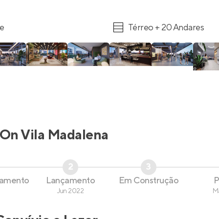
re
Térreo + 20 Andares
On Vila Madalena
2
3
çamento
Lançamento
Em Construção
P
Jun 2022
M