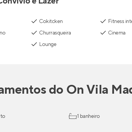
Convívio e Lazer
Cokitcken
Fitness in
rno
Churrasqueira
Cinema
Lounge
amentos
do
On Vila Ma
rto
1 banheiro