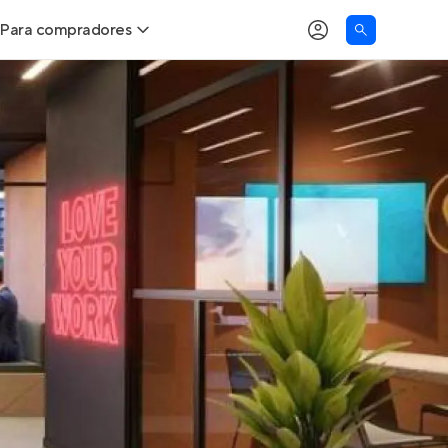
Para compradores
as
Buscar um imóvel novo
Calcule seu Poder de Compra
Comprar x Alugar
Correção do INCC
Simulador de Financiamento
Encontre um corretor