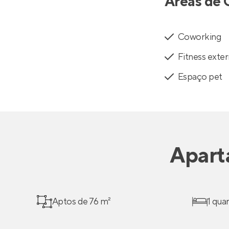
Áreas de 
Coworking
Fitness exte
Espaço pet
Apart
Aptos de 76 m²
1 qua