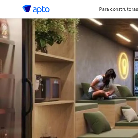
Para construtoras
Geração de 
Geração de Vi
Geração de 
Maiores Cons
Parcerias Imob
Anunciar Imó