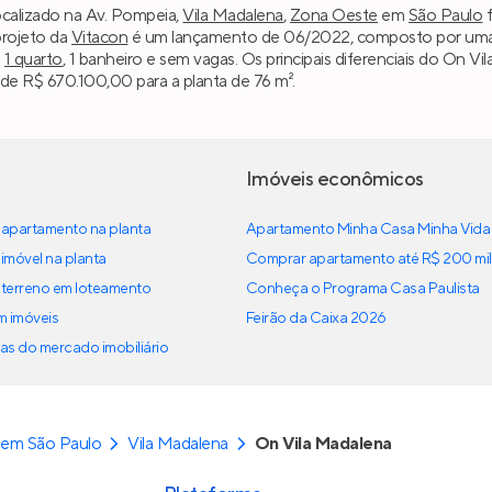
ocalizado na Av. Pompeia,
Vila Madalena
,
Zona Oeste
em
São Paulo
f
projeto da
Vitacon
é um lançamento de 06/2022, composto por uma to
m
1 quarto
, 1 banheiro e sem vagas. Os principais diferenciais do On
r de R$ 670.100,00 para a planta de 76 m².
Imóveis econômicos
apartamento na planta
Apartamento Minha Casa Minha Vida
imóvel na planta
Comprar apartamento até R$ 200 mil
terreno em loteamento
Conheça o Programa Casa Paulista
em imóveis
Feirão da Caixa 2026
as do mercado imobiliário
 em São Paulo
Vila Madalena
On Vila Madalena