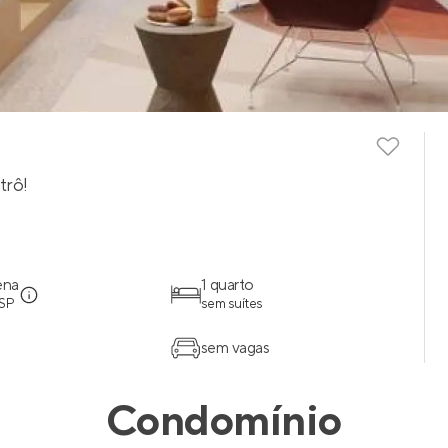
trô!
ena
1 quarto
 SP
sem suítes
sem vagas
Condomínio