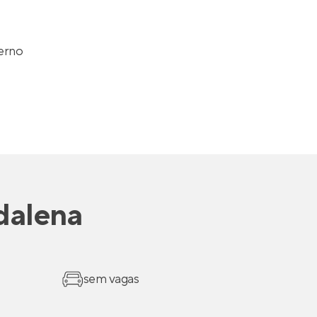
terno
dalena
sem vagas