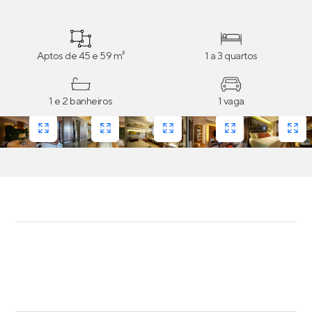
deixar do jeito que mais lhe agrada.
Aptos de 45 e 59 m²
1 a 3 quartos
1 e 2 banheiros
1 vaga